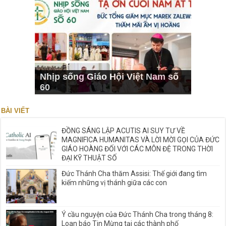
Nhịp sống Giáo Hội Việt Nam số
60
BÀI VIẾT
ĐỒNG SÁNG LẬP ACUTIS AI SUY TƯ VỀ
MAGNIFICA HUMANITAS VÀ LỜI MỜI GỌI CỦA ĐỨC
GIÁO HOÀNG ĐỐI VỚI CÁC MÔN ĐỆ TRONG THỜI
ĐẠI KỸ THUẬT SỐ
Đức Thánh Cha thăm Assisi: Thế giới đang tìm
kiếm những vị thánh giữa các con
Ý cầu nguyện của Đức Thánh Cha trong tháng 8:
Loan báo Tin Mừng tại các thành phố