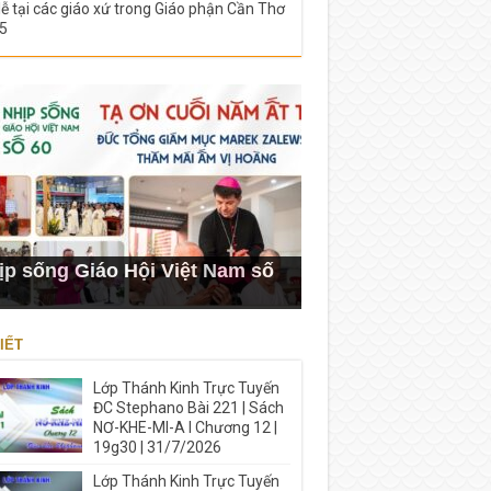
lễ tại các giáo xứ trong Giáo phận Cần Thơ
5
ịp sống Giáo Hội Việt Nam số
IẾT
Lớp Thánh Kinh Trực Tuyến
ĐC Stephano Bài 221 | Sách
NƠ-KHE-MI-A I Chương 12 |
19g30 | 31/7/2026
Lớp Thánh Kinh Trực Tuyến