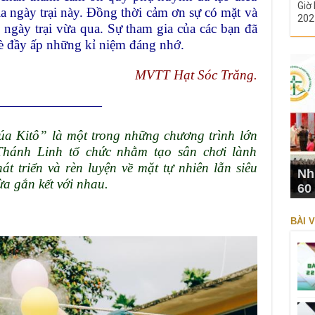
Giờ 
ia ngày trại này. Đồng thời cảm ơn sự có mặt và
202
g ngày trại vừa qua. Sự tham gia của các bạn đã
hè đầy ấp những kỉ niệm đáng nhớ.
MVTT Hạt Sóc Trăng.
————————
úa Kitô” là một trong những chương trình lớn
ánh Linh tổ chức nhằm tạo sân chơi lành
át triển và rèn luyện về mặt tự nhiên lẫn siêu
Nh
ừa gắn kết với nhau.
60
BÀI V