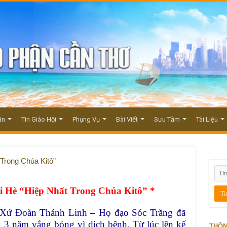
ận
Tin Giáo Hội
Phụng Vụ
Bài Viết
Sưu Tầm
Tài Liệu
Trong Chúa Kitô”
i Hè “Hiệp Nhất Trong Chúa Kitô” *
Xứ Đoàn Thánh Linh – Họ đạo Sóc Trăng đã
au 3 năm vắng bóng vì dịch bệnh. Từ lúc lên kế
THÔN