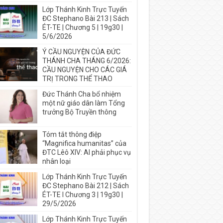
Lớp Thánh Kinh Trực Tuyến
ĐC Stephano Bài 213 | Sách
ÉT-TE | Chương 5 | 19g30 |
5/6/2026
Ý CẦU NGUYỆN CỦA ĐỨC
THÁNH CHA THÁNG 6/2026:
CẦU NGUYỆN CHO CÁC GIÁ
TRỊ TRONG THỂ THAO
Đức Thánh Cha bổ nhiệm
một nữ giáo dân làm Tổng
trưởng Bộ Truyền thông
Tóm tắt thông điệp
“Magnifica humanitas” của
ĐTC Lêô XIV: AI phải phục vụ
nhân loại
Lớp Thánh Kinh Trực Tuyến
ĐC Stephano Bài 212 | Sách
ÉT-TE I Chương 3 | 19g30 |
29/5/2026
Lớp Thánh Kinh Trực Tuyến