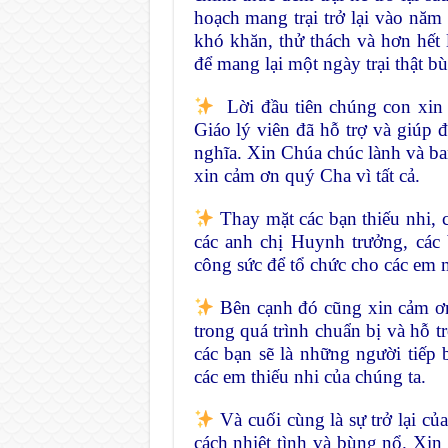
hoạch mang trại trở lại vào năm 
khó khăn, thử thách và hơn hết l
để mang lại một ngày trại thật b
Lời đầu tiên chúng con xin
Giáo lý viên đã hỗ trợ và giúp 
nghĩa. Xin Chúa chúc lành và b
xin cảm ơn quý Cha vì tất cả.
Thay mặt các bạn thiếu nhi, 
các anh chị Huynh trưởng, các
công sức để tổ chức cho các em m
Bên cạnh đó cũng xin cảm ơn 
trong quá trình chuẩn bị và hỗ 
các bạn sẽ là những người tiếp
các em thiếu nhi của chúng ta.
Và cuối cùng là sự trở lại củ
cách nhiệt tình và bùng nổ. Xi