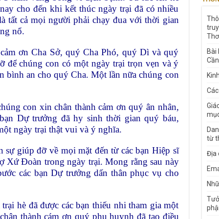
nay cho đến khi kết thúc ngày trại đã có nhiều
à tất cả mọi người phải chạy đua với thời gian
Thô
tru
ùng nổ.
Thơ
 cảm ơn Cha Sở, quý Cha Phó, quý Dì và quý
Bài
Cần
đỡ để chúng con có một ngày trại trọn vẹn và ý
an bình an cho quý Cha. Một lần nữa chúng con
Kin
Các
chúng con xin chân thành cảm ơn quý ân nhân,
Giá
mục
 bạn Dự trưởng đã hy sinh thời gian quý báu,
ột ngày trại thật vui và ý nghĩa.
Dan
từ 
sự giúp đỡ về mọi mặt đến từ các bạn Hiệp sĩ
Địa
trợ Xứ Đoàn trong ngày trại. Mong rằng sau này
Ema
 bước các bạn Dự trưởng dấn thân phục vụ cho
Nhữn
Tưở
a trại hè đã được các bạn thiếu nhi tham gia một
phậ
n chân thành cám ơn quý phụ huynh đã tạo điều