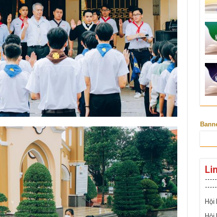
Bann
Li
-----
-----
Hội
Hội