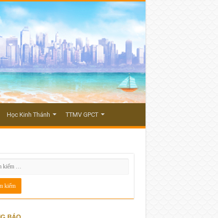
Học Kinh Thánh
TTMV GPCT
G BÁO