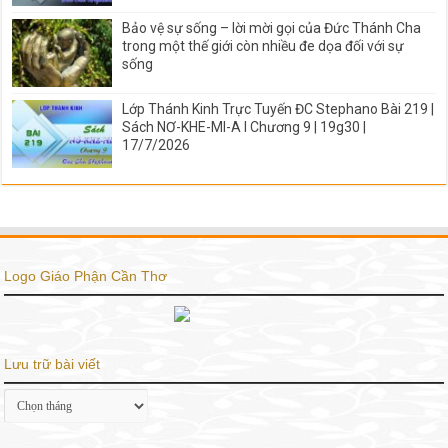
Bảo vệ sự sống – lời mời gọi của Đức Thánh Cha
trong một thế giới còn nhiều đe dọa đối với sự
sống
Lớp Thánh Kinh Trực Tuyến ĐC Stephano Bài 219 |
Sách NƠ-KHE-MI-A I Chương 9 | 19g30 |
17/7/2026
Logo Giáo Phận Cần Thơ
Lưu trữ bài viết
Lưu
trữ
bài
viết