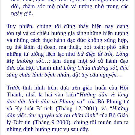
đời, chăm sóc mộ phần và tưởng nhớ trong các
ngày giỗ.
Tuy nhiên, chúng tôi cũng thấy hiện nay đang
tồn tại và có chiều hướng gia tăngnhững hiện tượng
và những cách thực hành đạo đức không xứng hợp,
cụ thể là:tin dị đoan, ma thuật, bói toán; phổ biến
những tư tưởng lệch lạc như
Sứ điệp từ trời
,
Lòng
Mẹ thương xót
…; lạm dụng một số cử hành đạo
đức của Hội Thánh như
Lòng Chúa
t
hương xót
,
đặc
sủng chữa lành bệnh
nhân
,
đặt tay cầu nguyện
…
Trước tình hình trên, dựa trên giáo huấn của Hội
Thánh, nhất là hai văn kiện
“Hướng dẫn về lòng
đạo đức bình dân và Phụng vụ”
của Bộ Phụng tự
và Kỷ luật Bí tích (Tháng 12-2001), và “
Hướng
dẫn việc cầu nguyện xin ơn chữa lành
” của Bộ Giáo
lý Đức tin (Tháng 9-2000), chúng tôi muốn đưa ra
những định hướng mục vụ sau đây.