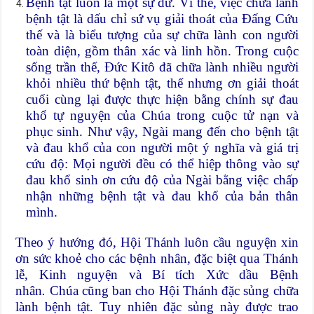
Bệnh tật luôn là một sự dữ. Vì thế, việc chữa lành
bệnh tật là dấu chỉ sứ vụ giải thoát của Đấng Cứu
thế và là biểu tượng của sự chữa lành con người
toàn diện, gồm thân xác và linh hồn. Trong cuộc
sống trần thế, Đức Kitô đã chữa lành nhiều người
khỏi nhiều thứ bệnh tật, thế nhưng ơn giải thoát
cuối cùng lại được thực hiện bằng chính sự đau
khổ tự nguyện của Chúa trong cuộc tử nạn và
phục sinh. Như vậy, Ngài mang đến cho bệnh tật
và đau khổ của con người một ý nghĩa và giá trị
cứu độ: Mọi người đều có thể hiệp thông vào sự
đau khổ sinh ơn cứu độ của Ngài bằng việc chấp
nhận những bệnh tật và đau khổ của bản thân
mình.
Theo ý hướng đó, Hội Thánh luôn cầu nguyện xin
ơn sức khoẻ cho các bệnh nhân, đặc biệt qua Thánh
lễ, Kinh nguyện và Bí tích Xức dầu Bệnh
nhân
.
Chúa cũng ban cho Hội Thánh đặc sủng chữa
lành bệnh tật. Tuy nhiên đặc sủng này được trao