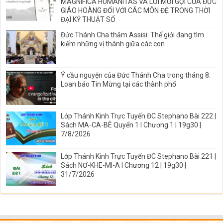
MAGNIFICA HUMANITAS VÀ LỜI MỜI GỌI CỦA ĐỨC
GIÁO HOÀNG ĐỐI VỚI CÁC MÔN ĐỆ TRONG THỜI
ĐẠI KỸ THUẬT SỐ
Đức Thánh Cha thăm Assisi: Thế giới đang tìm
kiếm những vị thánh giữa các con
Ý cầu nguyện của Đức Thánh Cha trong tháng 8:
Loan báo Tin Mừng tại các thành phố
Lớp Thánh Kinh Trực Tuyến ĐC Stephano Bài 222 |
Sách MA-CA-BÊ Quyển 1 I Chương 1 | 19g30 |
7/8/2026
Lớp Thánh Kinh Trực Tuyến ĐC Stephano Bài 221 |
Sách NƠ-KHE-MI-A I Chương 12 | 19g30 |
31/7/2026