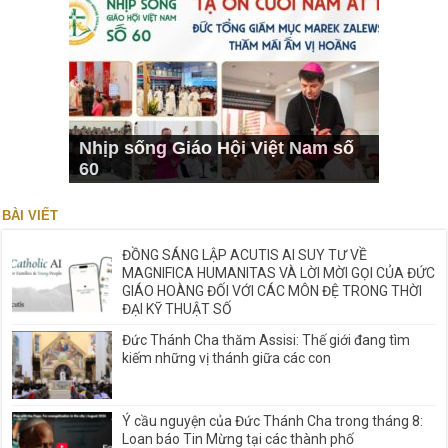
Nhịp sống Giáo Hội Việt Nam số
60
BÀI VIẾT
ĐỒNG SÁNG LẬP ACUTIS AI SUY TƯ VỀ
MAGNIFICA HUMANITAS VÀ LỜI MỜI GỌI CỦA ĐỨC
GIÁO HOÀNG ĐỐI VỚI CÁC MÔN ĐỆ TRONG THỜI
ĐẠI KỸ THUẬT SỐ
Đức Thánh Cha thăm Assisi: Thế giới đang tìm
kiếm những vị thánh giữa các con
Ý cầu nguyện của Đức Thánh Cha trong tháng 8:
Loan báo Tin Mừng tại các thành phố