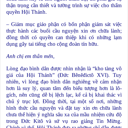
thận trọng cần thiết và tường trình sự việc cho thẩm
quyền Hội Thánh.
– Giám mục giáo phận có bổn phận giám sát việc
thực hành các buổi cầu nguyện xin ơn chữa lành;
đồng thời có quyền can thiệp khi có những lạm
dụng gây tai tiếng cho cộng đoàn tín hữu.
Anh chị em thân mến
,
Lòng đạo bình dân được nhìn nhận là “kho tàng vô
giá của Hội Thánh” (Đức Bênêđictô XVI). Tuy
nhiên, vì lòng đạo bình dân nghiêng về cảm nhận
hơn là suy lý, quan tâm đến biểu tượng hơn là lô-
gích, nên cũng dễ bị lệch lạc, kể cả bị khai thác vì
chủ ý trục lợi. Đồng thời, tại một số nơi, những
hình thức cầu nguyện và đặt tay xin ơn chữa lành
chưa thể hiện ý nghĩa sâu xa của mầu nhiệm cứu độ
trong Đức Kitô và sứ vụ rao giảng Tin Mừng.
Chính vì thế, Hội Thánh đưa ra những chỉ dẫn được