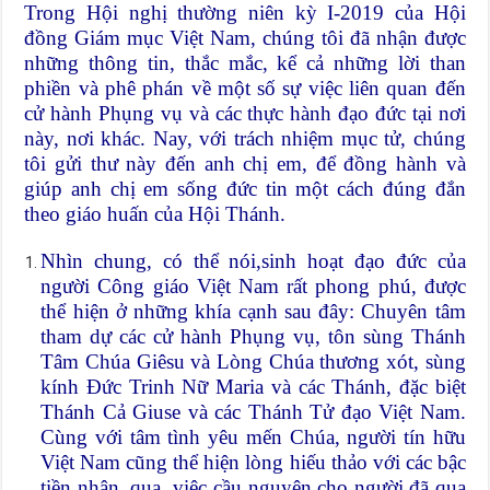
Trong Hội nghị thường niên kỳ I-2019 của Hội
đồng Giám mục Việt Nam, chúng tôi đã nhận được
những thông tin, thắc mắc, kể cả những lời than
phiền và phê phán về một số sự việc liên quan đến
cử hành Phụng vụ và các thực hành đạo đức tại nơi
này, nơi khác. Nay, với trách nhiệm mục tử, chúng
tôi gửi thư này đến anh chị em, để đồng hành và
giúp anh chị em sống đức tin một cách đúng đắn
theo giáo huấn của Hội Thánh.
Nhìn chung, có thể nói,sinh hoạt đạo đức của
người Công giáo Việt Nam rất phong phú, được
thể hiện ở những khía cạnh sau đây: Chuyên tâm
tham dự các cử hành Phụng vụ, tôn sùng Thánh
Tâm Chúa Giêsu và Lòng Chúa thương xót, sùng
kính Đức Trinh Nữ Maria và các Thánh, đặc biệt
Thánh Cả Giuse và các Thánh Tử đạo Việt Nam.
Cùng với tâm tình yêu mến Chúa, người tín hữu
Việt Nam cũng thể hiện lòng hiếu thảo với các bậc
tiền nhân, qua việc cầu nguyện cho người đã qua