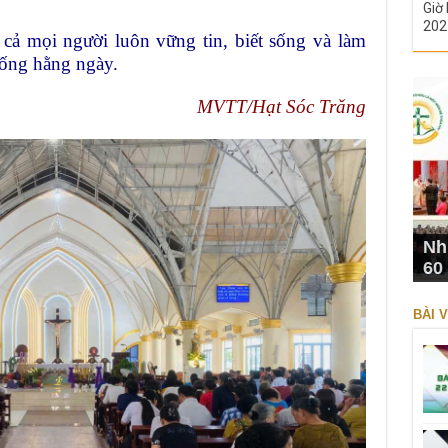
Giờ 
202
cả mọi người luôn vững tin, biết sống và làm
ống hằng ngày.
MVTT/Hạt Sóc Trăng
Nh
60
BÀI V