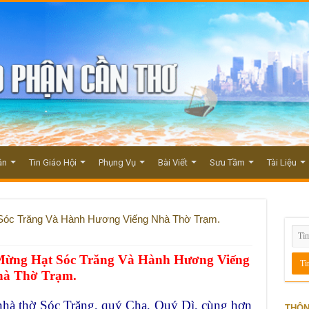
ận
Tin Giáo Hội
Phụng Vụ
Bài Viết
Sưu Tầm
Tài Liệu
 Sóc Trăng Và Hành Hương Viếng Nhà Thờ Trạm.
Mừng Hạt Sóc Trăng Và Hành Hương Viếng
hà Thờ Trạm.
nhà thờ Sóc Trăng, quý Cha, Quý Dì, cùng hơn
THÔN