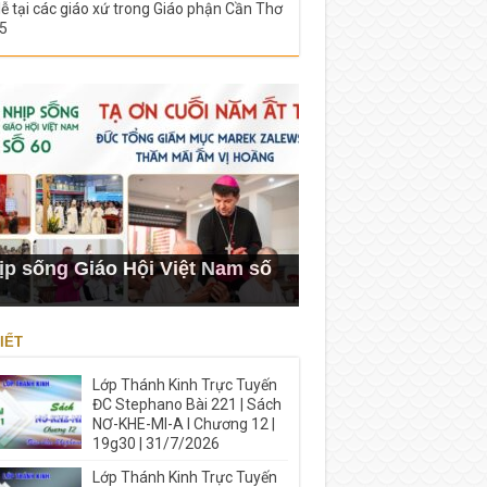
lễ tại các giáo xứ trong Giáo phận Cần Thơ
5
ịp sống Giáo Hội Việt Nam số
IẾT
Lớp Thánh Kinh Trực Tuyến
ĐC Stephano Bài 221 | Sách
NƠ-KHE-MI-A I Chương 12 |
19g30 | 31/7/2026
Lớp Thánh Kinh Trực Tuyến