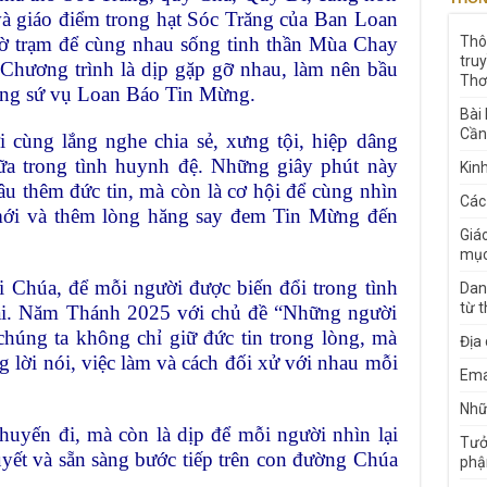
và giáo điểm trong hạt Sóc Trăng của Ban Loan
ờ trạm để cùng nhau sống tinh thần Mùa Chay
Thô
tru
hương trình là dịp gặp gỡ nhau, làm nên bầu
Thơ
rong sứ vụ Loan Báo Tin Mừng.
Bài
Cần
 cùng lắng nghe chia sẻ, xưng tội, hiệp dâng
a trong tình huynh đệ. Những giây phút này
Kin
u thêm đức tin, mà còn là cơ hội để cùng nhìn
Các
i mới và thêm lòng hăng say đem Tin Mừng đến
Giá
mục
i Chúa, để mỗi người được biến đổi trong tình
Dan
từ 
ài. Năm Thánh 2025 với chủ đề “Những người
húng ta không chỉ giữ đức tin trong lòng, mà
Địa
g lời nói, việc làm và cách đối xử với nhau mỗi
Ema
Nhữn
uyến đi, mà còn là dịp để mỗi người nhìn lại
Tưở
uyết và sẵn sàng bước tiếp trên con đường Chúa
phậ