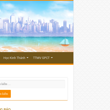
Học Kinh Thánh
TTMV GPCT
G BÁO