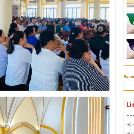
Bann
Li
-----
-----
Hội
Hội