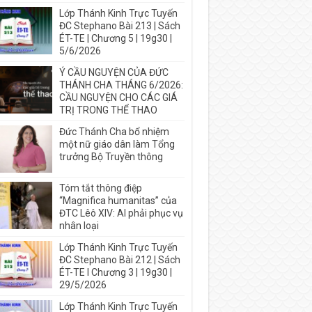
Lớp Thánh Kinh Trực Tuyến
ĐC Stephano Bài 213 | Sách
ÉT-TE | Chương 5 | 19g30 |
5/6/2026
Ý CẦU NGUYỆN CỦA ĐỨC
THÁNH CHA THÁNG 6/2026:
CẦU NGUYỆN CHO CÁC GIÁ
TRỊ TRONG THỂ THAO
Đức Thánh Cha bổ nhiệm
một nữ giáo dân làm Tổng
trưởng Bộ Truyền thông
Tóm tắt thông điệp
“Magnifica humanitas” của
ĐTC Lêô XIV: AI phải phục vụ
nhân loại
Lớp Thánh Kinh Trực Tuyến
ĐC Stephano Bài 212 | Sách
ÉT-TE I Chương 3 | 19g30 |
29/5/2026
Lớp Thánh Kinh Trực Tuyến