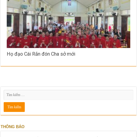
Họ đạo Cái Rắn đón Cha sở mới
THÔNG BÁO