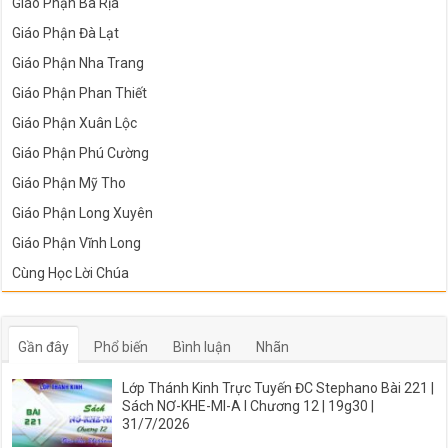
Giáo Phận Bà Rịa
Giáo Phận Đà Lạt
Giáo Phận Nha Trang
Giáo Phận Phan Thiết
Giáo Phận Xuân Lộc
Giáo Phận Phú Cường
Giáo Phận Mỹ Tho
Giáo Phận Long Xuyên
Giáo Phận Vĩnh Long
Cùng Học Lời Chúa
Gần đây
Phổ biến
Bình luận
Nhãn
Lớp Thánh Kinh Trực Tuyến ĐC Stephano Bài 221 |
Sách NƠ-KHE-MI-A I Chương 12 | 19g30 |
31/7/2026