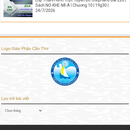
Sách NƠ-KHE-MI-A I Chương 10 | 19g30 |
24/7/2026
Logo Giáo Phận Cần Thơ
Lưu trữ bài viết
Lưu
trữ
bài
viết