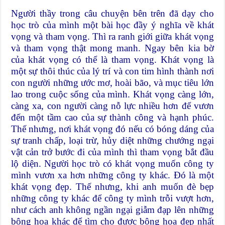
Người thầy trong câu chuyện bên trên đã dạy cho
học trò của mình một bài học đầy ý nghĩa về khát
vọng và tham vọng. Thì ra ranh giới giữa khát vọng
và tham vọng thật mong manh. Ngay bên kia bờ
của khát vọng có thể là tham vọng. Khát vọng là
một sự thôi thúc của lý trí và con tim hình thành nơi
con người những ước mơ, hoài bão, và mục tiêu lớn
lao trong cuộc sống của mình. Khát vọng càng lớn,
càng xa, con người càng nỗ lực nhiều hơn để vươn
đến một tầm cao của sự thành công và hạnh phúc.
Thế nhưng, nơi khát vọng đó nếu có bóng dáng của
sự tranh chấp, loại trừ, hủy diệt những chướng ngại
vật cản trở bước đi của mình thì tham vọng bắt đầu
lộ diện. Người học trò có khát vọng muốn công ty
mình vươn xa hơn những công ty khác. Đó là một
khát vọng đẹp. Thế nhưng, khi anh muốn đè bẹp
những công ty khác để công ty mình trỗi vượt hơn,
như cách anh không ngần ngại giẫm đạp lên những
bông hoa khác để tìm cho được bông hoa đẹp nhất