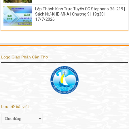
Lớp Thánh Kinh Trực Tuyến ĐC Stephano Bài 219 |
Sách NƠ-KHE-MI-A I Chương 9 | 19g30 |
17/7/2026
Logo Giáo Phận Cần Thơ
Lưu trữ bài viết
Lưu
trữ
bài