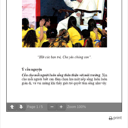
Page
1
/
5
Zoom
100%
print