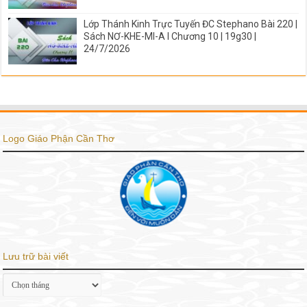
Lớp Thánh Kinh Trực Tuyến ĐC Stephano Bài 220 |
Sách NƠ-KHE-MI-A I Chương 10 | 19g30 |
24/7/2026
Logo Giáo Phận Cần Thơ
Lưu trữ bài viết
Lưu
trữ
bài