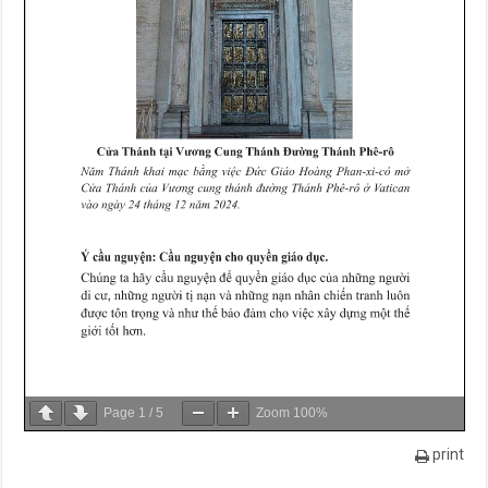
Page
1
/
5
Zoom
100%
print