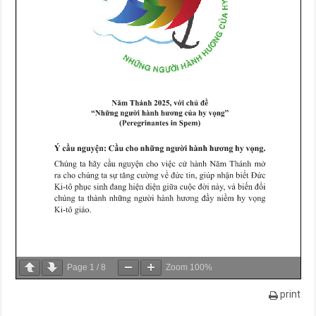
Page
1
/
8
Zoom
100%
print