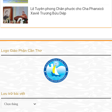
Lễ Tuyên phong Chân phước cho Cha Phanxicô
Xaviê Trương Bửu Diệp
Logo Giáo Phận Cần Thơ
Lưu trữ bài viết
Lưu
trữ
bài