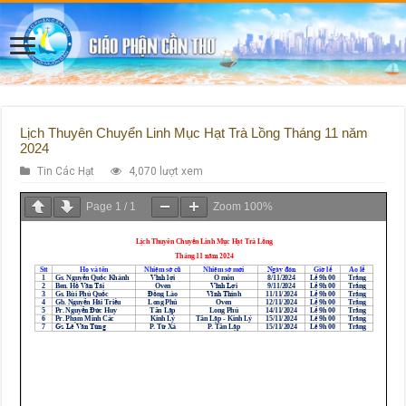
Lịch Thuyên Chuyển Linh Mục Hạt Trà Lồng Tháng 11 năm
2024
Tin Các Hạt
4,070 lượt xem
Page
1
/
1
Zoom
100%