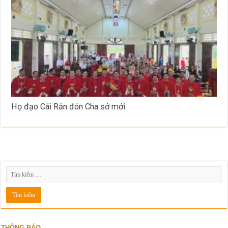
Họ đạo Cái Rắn đón Cha sở mới
THÔNG BÁO