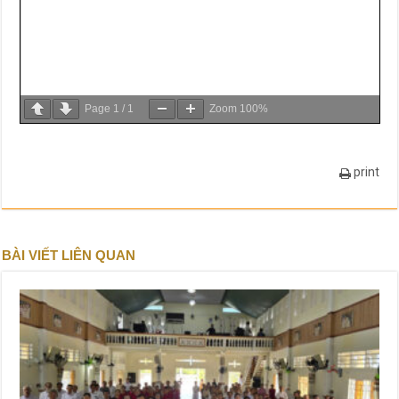
Page
1
/
1
Zoom
100%
print
BÀI VIẾT LIÊN QUAN