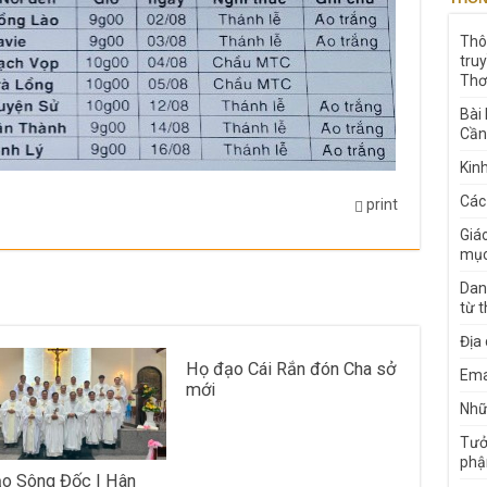
Thô
tru
Thơ
Bài
Cần
Kin
Các
print
Giá
mục
Dan
từ 
Địa
Họ đạo Cái Rắn đón Cha sở
Ema
mới
Nhữn
Tưở
phậ
o Sông Đốc | Hân