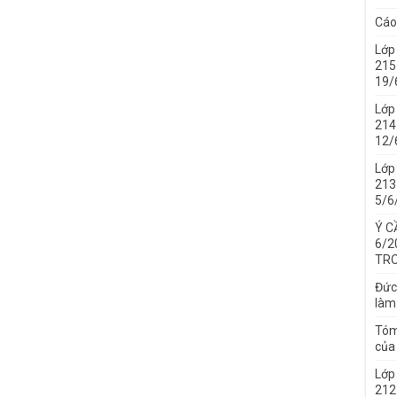
Cáo
Lớp
215
19/
Lớp
214 
12/
Lớp
213 
5/6
Ý C
6/2
TRO
Đức
làm
Tóm
của 
Lớp
212 