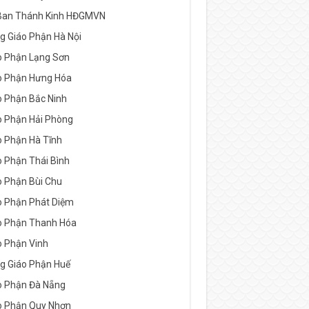
Ban Thánh Kinh HĐGMVN
g Giáo Phận Hà Nội
o Phận Lạng Sơn
o Phận Hưng Hóa
o Phận Bắc Ninh
o Phận Hải Phòng
o Phận Hà Tĩnh
o Phận Thái Bình
o Phận Bùi Chu
o Phận Phát Diệm
o Phận Thanh Hóa
o Phận Vinh
g Giáo Phận Huế
o Phận Đà Nẵng
o Phận Quy Nhơn