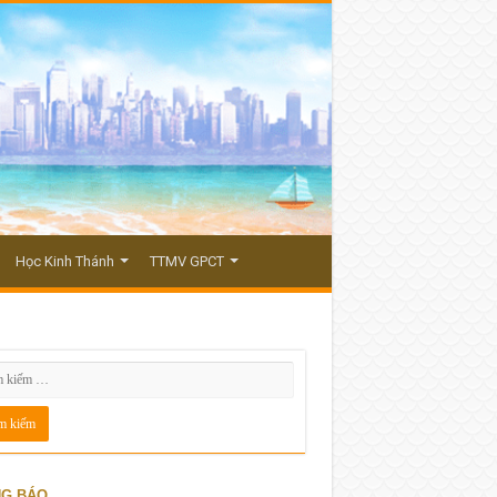
Học Kinh Thánh
TTMV GPCT
G BÁO