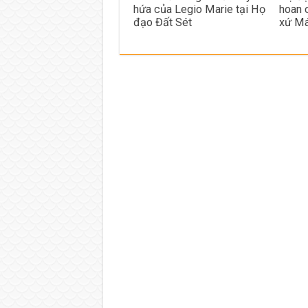
hứa của Legio Marie tại Họ
hoan 
đạo Đất Sét
xứ Má