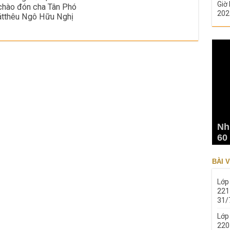
Giờ 
chào đón cha Tân Phó
202
tthêu Ngô Hữu Nghị
Nh
60
BÀI V
Lớp
221
31/
Lớp
220