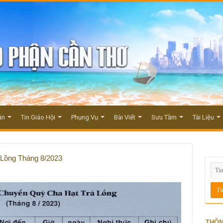
ận
Tin Giáo Hội
Phụng Vụ
Bài Viết
Sưu Tầm
Tài Liệu
 Lồng Tháng 8/2023
THÔN