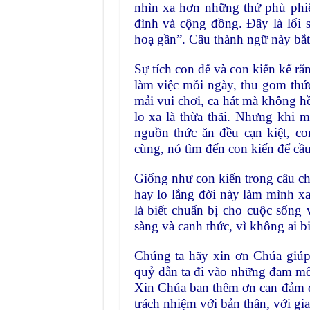
nhìn xa hơn những thứ phù phiế
đình và cộng đồng. Đây là lối 
hoạ gần”. Câu thành ngữ này bắt
Sự tích con dế và con kiến kể rằ
làm việc mỗi ngày, thu gom thức
mải vui chơi, ca hát mà không h
lo xa là thừa thãi. Nhưng khi m
nguồn thức ăn đều cạn kiệt, co
cùng, nó tìm đến con kiến để cầu
Giống như con kiến trong câu c
hay lo lắng đời này làm mình xa
là biết chuẩn bị cho cuộc sống
sàng và canh thức, vì không ai b
Chúng ta hãy xin ơn Chúa giúp 
quỷ dẫn ta đi vào những đam mê t
Xin Chúa ban thêm ơn can đảm đ
trách nhiệm với bản thân, với gi