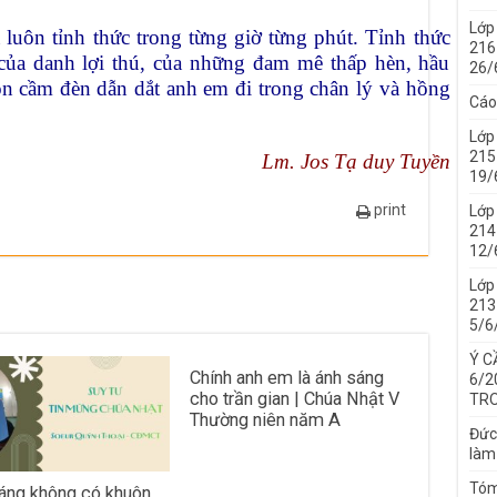
Lớp
luôn tỉnh thức trong từng giờ từng phút. Tỉnh thức
216
của danh lợi thú, của những đam mê thấp hèn, hầu
26/
ôn cầm đèn dẫn dắt anh em đi trong chân lý và hồng
Cáo
Lớp
215
Lm. Jos Tạ duy Tuyền
19/
print
Lớp
214 
12/
Lớp
213 
5/6
Ý C
Chính anh em là ánh sáng
6/2
cho trần gian | Chúa Nhật V
TRO
Thường niên năm A
Đức
làm
Tóm
áng không có khuôn