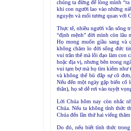
chúng ta đừng để lòng mình “ra n
khi con người lao vào những ni
nguyện và mối tương quan với 
Thực tế, nhiều người vẫn sống t
“định mệnh” đời mình còn lâu m
Họ mong muốn giầu sang và da
không chăm lo đời sống đức tin
vui trần thế mà lỗi đạo làm con c
hoặc địa vị, nhưng bên trong ng
vui tạm bợ mà họ tìm kiếm như ti
và không thể bù đắp sự cô đơn,
Nếu đến một ngày gặp biến cố lớ
thân), họ sẽ dễ rơi vào tuyệt vọ
Lời Chúa hôm nay còn nhắc nhở 
Chúa. Nếu ta không tỉnh thức t
Chúa đến lần thứ hai viếng thăm 
Do đó, nếu biết tỉnh thức tron