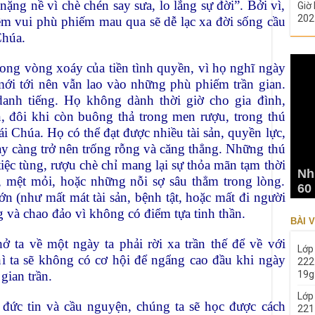
ặng nề vì chè chén say sưa, lo lắng sự đời”. Bởi vì,
Giờ 
202
ềm vui phù phiếm mau qua sẽ dễ lạc xa đời sống cầu
Chúa.
rong vòng xoáy của tiền tình quyền, vì họ nghĩ ngày
ới tới nên vẫn lao vào những phù phiếm trần gian.
nh tiếng. Họ không dành thời giờ cho gia đình,
, đôi khi còn buông thả trong men rượu, trong thú
ái Chúa. Họ có thể đạt được nhiều tài sản, quyền lực,
ày càng trở nên trống rỗng và căng thẳng. Những thú
ệc tùng, rượu chè chỉ mang lại sự thỏa mãn tạm thời
Nh
 mệt mỏi, hoặc những nỗi sợ sâu thẳm trong lòng.
60
n (như mất mát tài sản, bệnh tật, hoặc mất đi người
ng và chao đảo vì không có điểm tựa tinh thần.
BÀI V
ta về một ngày ta phải rời xa trần thế để về với
Lớp
hì ta sẽ không có cơ hội để ngẩng cao đầu khi ngày
222
19g
gian trần.
Lớp
g đức tin và cầu nguyện, chúng ta sẽ học được cách
221