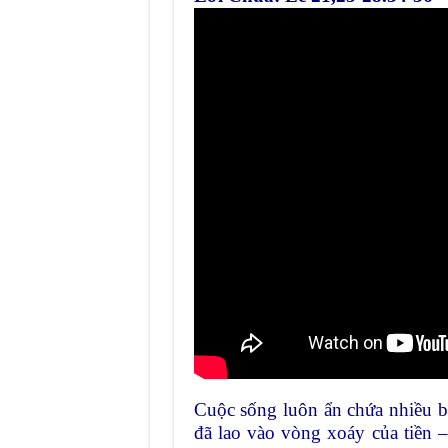
Cuộc sống luôn ẩn chứa nhiều bi
đã lao vào vòng xoáy của tiền 