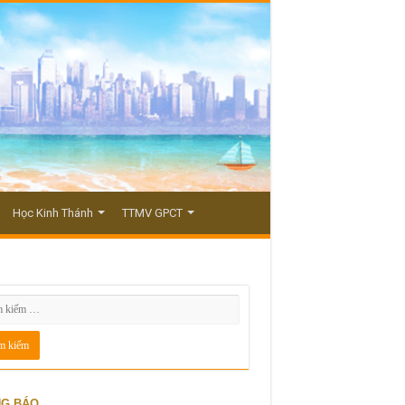
Học Kinh Thánh
TTMV GPCT
G BÁO