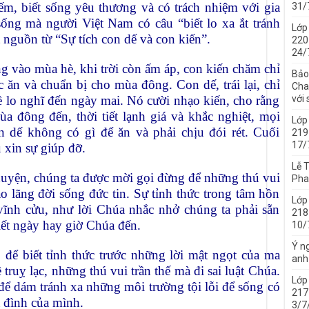
m, biết sống yêu thương và có trách nhiệm với gia
31/
sống mà người Việt Nam có câu “biết lo xa ắt tránh
Lớp
 nguồn từ “Sự tích con dế và con kiến”.
220
24/
ng vào mùa hè, khi trời còn ấm áp, con kiến chăm chỉ
Bảo
 ăn và chuẩn bị cho mùa đông. Con dế, trái lại, chỉ
Cha 
với
ề lo nghĩ đến ngày mai. Nó cười nhạo kiến, cho rằng
ùa đông đến, thời tiết lạnh giá và khắc nghiệt, mọi
Lớp
n dế không có gì để ăn và phải chịu đói rét. Cuối
219
17/
 xin sự giúp đỡ.
Lễ 
huyện, chúng ta được mời gọi đừng để những thú vui
Pha
o lãng đời sống đức tin. Sự tỉnh thức trong tâm hồn
Lớp
 vĩnh cửu, như lời Chúa nhắc nhở chúng ta phải sẵn
218
iết ngày hay giờ Chúa đến.
10/
Ý ng
để biết tỉnh thức trước những lời mật ngọt của ma
anh
ruỵ lạc, những thú vui trần thế mà đi sai luật Chúa.
Lớp
ể dám tránh xa những môi trường tội lỗi để sống có
217
a đình của mình.
3/7