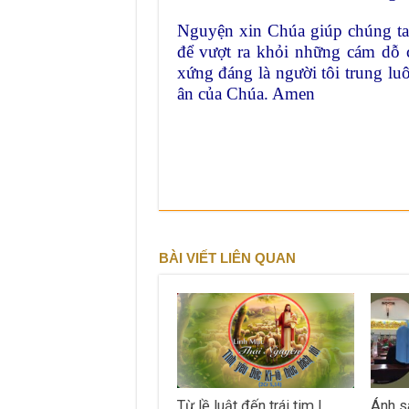
Nguyện xin Chúa giúp chúng ta 
để vượt ra khỏi những cám dỗ 
xứng đáng là người tôi trung lu
ân của Chúa. Amen
BÀI VIẾT LIÊN QUAN
Từ lề luật đến trái tim |
Ánh s