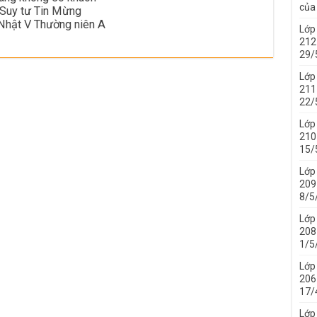
của 
 Suy tư Tin Mừng
Nhật V Thường niên A
Lớp
212 
29/
Lớp
211 
22/
Lớp
210 
15/
Lớp
209 
8/5
Lớp
208 
1/5
Lớp
206 
17/
Lớp