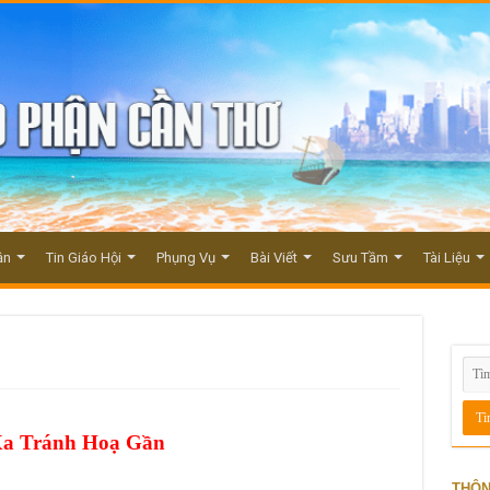
ận
Tin Giáo Hội
Phụng Vụ
Bài Viết
Sưu Tầm
Tài Liệu
Xa Tránh Hoạ Gần
THÔN