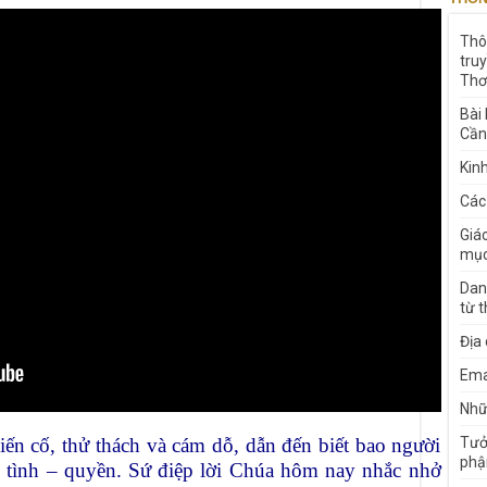
Thô
tru
Thơ
Bài
Cần
Kin
Các
Giá
mục
Dan
từ 
Địa
Ema
Nhữn
Tưở
ến cố, thử thách và cám dỗ, dẫn đến biết bao người
phậ
– tình – quyền. Sứ điệp lời Chúa hôm nay nhắc nhở