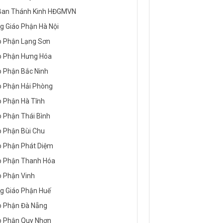
Ban Thánh Kinh HĐGMVN
g Giáo Phận Hà Nội
o Phận Lạng Sơn
o Phận Hưng Hóa
o Phận Bắc Ninh
o Phận Hải Phòng
o Phận Hà Tĩnh
o Phận Thái Bình
o Phận Bùi Chu
o Phận Phát Diệm
o Phận Thanh Hóa
o Phận Vinh
g Giáo Phận Huế
o Phận Đà Nẵng
o Phận Quy Nhơn