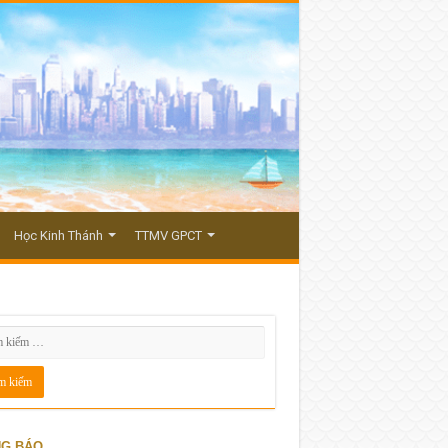
Học Kinh Thánh
TTMV GPCT
G BÁO