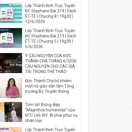
Lớp Thánh Kinh Trực Tuyến
ĐC Stephano Bài 214 | Sách
ÉT-TE I Chương 8 | 19g30 |
12/6/2026
Lớp Thánh Kinh Trực Tuyến
ĐC Stephano Bài 213 | Sách
ÉT-TE | Chương 5 | 19g30 |
5/6/2026
Ý CẦU NGUYỆN CỦA ĐỨC
THÁNH CHA THÁNG 6/2026:
CẦU NGUYỆN CHO CÁC GIÁ
TRỊ TRONG THỂ THAO
Đức Thánh Cha bổ nhiệm
một nữ giáo dân làm Tổng
trưởng Bộ Truyền thông
Tóm tắt thông điệp
“Magnifica humanitas” của
ĐTC Lêô XIV: AI phải phục vụ
nhân loại
Lớp Thánh Kinh Trực Tuyến