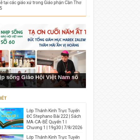
lễ tại các giáo xứ trong Giáo phận Cần Thơ
5
ịp sống Giáo Hội Việt Nam số
IẾT
Lớp Thánh Kinh Trực Tuyến
ĐC Stephano Bài 222 | Sách
MA-CA-BÊ Quyển 1 I
Chương 1 | 19g30 | 7/8/2026
Lớp Thánh Kinh Trực Tuyến