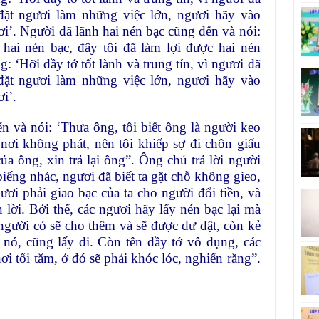
ẽ đặt ngươi làm những việc lớn, ngươi hãy vào
’. Người đã lãnh hai nén bạc cũng đến và nói:
 hai nén bạc, đây tôi đã làm lợi được hai nén
: ‘Hỡi đầy tớ tốt lành và trung tín, vì ngươi đã
ẽ đặt ngươi làm những việc lớn, ngươi hãy vào
i’.
 và nói: ‘Thưa ông, tôi biết ông là người keo
 nơi không phát, nên tôi khiếp sợ đi chôn giấu
a ông, xin trả lại ông”. Ông chủ trả lời người
biếng nhác, ngươi đã biết ta gặt chỗ không gieo,
ươi phải giao bạc của ta cho người đổi tiền, và
ẫn lời. Bởi thế, các ngươi hãy lấy nén bạc lại mà
người có sẽ cho thêm và sẽ được dư dật, còn kẻ
a nó, cũng lấy đi. Còn tên đầy tớ vô dụng, các
i tối tăm, ở đó sẽ phải khóc lóc, nghiến răng”.