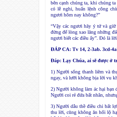
bên cạnh chúng ta, khi chúng ta
có lễ nghi, huấn lệnh công chí
ngươi hôm nay không?”
“Vậy các ngươi hãy ý tứ và giữ
đừng để lòng xao lãng những điề
ngươi biết các điều ấy”. Đó là lờ
ĐÁP CA: Tv 14, 2-3ab. 3cd-4a
Đáp:
Lạy Chúa, ai sẽ được ở 
1) Người sống thanh liêm và thự
ngay, và lưỡi không bịa lời vu 
2) Người không làm ác hại bạn đ
Người coi rẻ đứa bất nhân, nhưn
3) Người dẫu thề điều chi bất lợ
thu lời, cũng không ăn hối lộ h