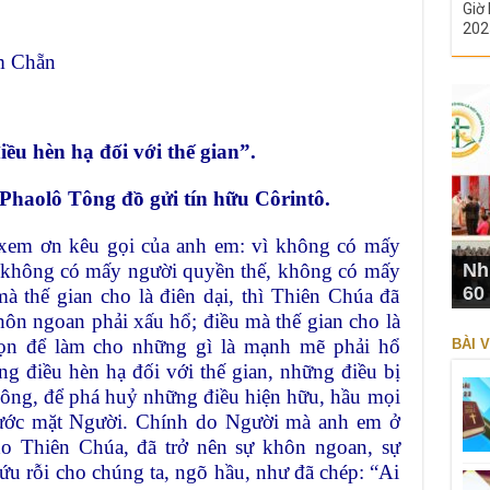
Giờ 
202
m Chẵn
u hèn hạ đối với thế gian”.
Phaolô Tông đồ gửi tín hữu Côrintô.
xem ơn kêu gọi của anh em: vì không có mấy
, không có mấy người quyền thế, không có mấy
Nh
60
à thế gian cho là điên dại, thì Thiên Chúa đã
ôn ngoan phải xấu hổ; điều mà thế gian cho là
họn để làm cho những gì là mạnh mẽ phải hổ
BÀI V
g điều hèn hạ đối với thế gian, những điều bị
ông, để phá huỷ những điều hiện hữu, hầu mọi
trước mặt Người. Chính do Người mà anh em ở
o Thiên Chúa, đã trở nên sự khôn ngoan, sự
ứu rỗi cho chúng ta, ngõ hầu, như đã chép: “Ai