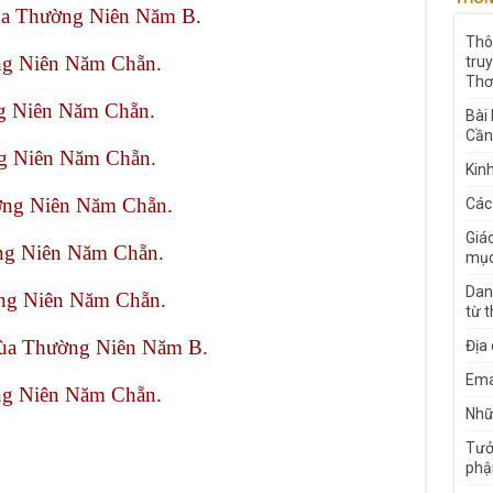
ùa Thường Niên Năm B.
Thô
ng Niên Năm Chẵn.
tru
Thơ
g Niên Năm Chẵn.
Bài
Cần
g Niên Năm Chẵn.
Kin
ng Niên Năm Chẵn.
Các
Giá
ng Niên Năm Chẵn.
mục
Dan
ng Niên Năm Chẵn.
từ 
Mùa Thường Niên Năm B.
Địa
Ema
ng Niên Năm Chẵn.
Nhữn
Tưở
phậ