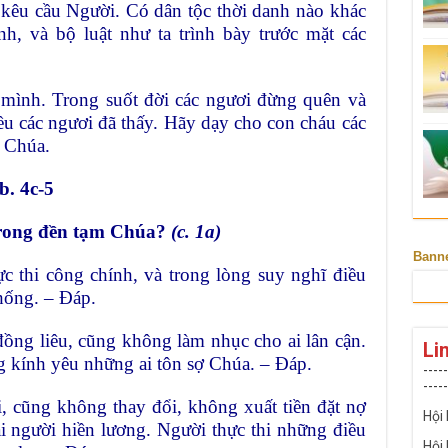
 kêu cầu Người. Có dân tộc thời danh nào khác
nh, và bộ luật như ta trình bày trước mặt các
 mình. Trong suốt đời các ngươi đừng quên và
u các ngươi đã thấy. Hãy dạy cho con cháu các
i Chúa.
b. 4c-5
trong đền tạm Chúa?
(c. 1a)
Bann
c thi công chính, và trong lòng suy nghĩ điều
khống. – Đáp.
ồng liêu, cũng không làm nhục cho ai lân cận.
Li
g kính yêu những ai tôn sợ Chúa. – Đáp.
-----
-----
i, cũng không thay đổi, không xuất tiền đặt nợ
Hội
ại người hiền lương. Người thực thi những điều
Hội