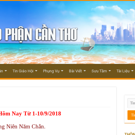
ận
Tin Giáo Hội
Phụng Vụ
Bài Viết
Sưu Tầm
Tài Liệu
Hôm Nay Từ 1-10/9/2018
ng Niên Năm Chẵn.
THÔN