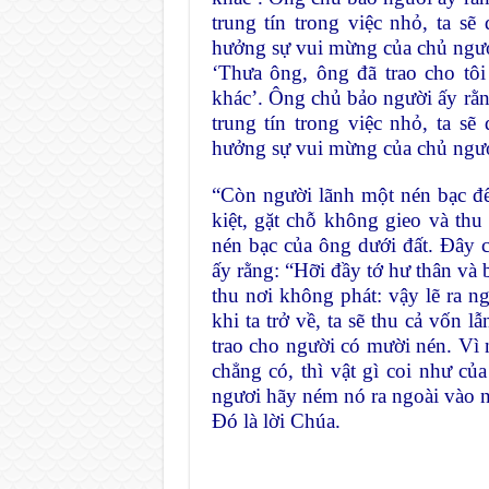
trung tín trong việc nhỏ, ta s
hưởng sự vui mừng của chủ ngươi
‘Thưa ông, ông đã trao cho tôi
khác’. Ông chủ bảo người ấy rằng
trung tín trong việc nhỏ, ta s
hưởng sự vui mừng của chủ ngươ
“Còn người lãnh một nén bạc đến
kiệt, gặt chỗ không gieo và thu
nén bạc của ông dưới đất. Đây củ
ấy rằng: “Hỡi đầy tớ hư thân và 
thu nơi không phát: vậy lẽ ra ng
khi ta trở về, ta sẽ thu cả vốn l
trao cho người có mười nén. Vì 
chẳng có, thì vật gì coi như củ
ngươi hãy ném nó ra ngoài vào nơ
Đó là lời Chúa.