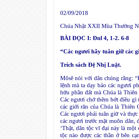
02/09/2018
Chúa Nhật XXII Mùa Thường 
BÀI ĐỌC I: Đnl 4, 1-2. 6-8
“Các ngươi hãy tuân giữ các g
Trích sách Đệ Nhị Luật.
Môsê nói với dân chúng rằng: “Hỡ
lệnh mà ta dạy bảo các ngươi p
hữu phần đất mà Chúa là Thiên 
Các ngươi chớ thêm bớt điều gì t
các giới răn của Chúa là Thiên 
Các ngươi phải tuân giữ và thực
các ngươi trước mặt muôn dân, để
‘Thật, dân tộc vĩ đại này là mộ
tộc nào được các thần ở bên c