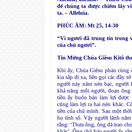
để chúng ta được chiếm lấy 
ta. – Alleluia.
PHÚC ÂM: Mt 25, 14-30
“Vì ngươi đã trung tín trong
của chủ ngươi”.
Tin Mừng Chúa Giêsu Kitô th
Khi ấy, Chúa Giêsu phán cùng 
kia sắp đi xa, liền gọi các đầy 
người này năm nén bạc, người k
khả năng mỗi người, đoạn ông 
tiền ấy buôn bán làm lợi được
cũng làm lợi ra hai nén khác. C
tiền của chủ mình. Sau một thời 
họ tính sổ. Vậy người lãnh nă
rằng: ‘Thưa ông, ông đã trao cho
khác’. Ông chủ bảo người ấy rằng