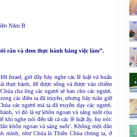
Niên Năm B
iới răn và đem thực hành bằng việc làm”.
i Israel, giờ đây hãy nghe các lề luật và huấn
hải thực hành, để được sống và được vào chiếm
Chúa cha ông các ngươi sẽ ban cho các ngươi.
rong các điều ta đã truyền, nhưng hãy tuân giữ
Chúa các ngươi mà ta đã truyền dạy các ngươi.
 hành, vì đó là sự khôn ngoan và sáng suốt của
 khi nghe nói đến tất cả các lề luật ấy, họ nói:
t dân khôn ngoan và sáng suốt’. Không một dân
ạnh mình, như Chúa là Thiên Chúa chúng ta, ở