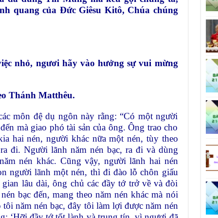
vinh quang của Đức Giêsu Kitô, Chúa chúng
 việc nhỏ, ngươi hãy vào hưởng sự vui mừng
eo Thánh Matthêu.
các môn đệ dụ ngôn này rằng: “Có một người
tớ đến mà giao phó tài sản của ông. Ông trao cho
ia hai nén, người khác nữa một nén, tùy theo
ra đi. Người lãnh năm nén bạc, ra đi và dùng
 năm nén khác. Cũng vậy, người lãnh hai nén
òn người lãnh một nén, thì đi đào lỗ chôn giấu
gian lâu dài, ông chủ các đầy tớ trở về và đòi
m nén bạc đến, mang theo năm nén khác mà nói
 tôi năm nén bạc, đây tôi làm lợi được năm nén
: ‘Hỡi đầy tớ tốt lành và trung tín, vì ngươi đã