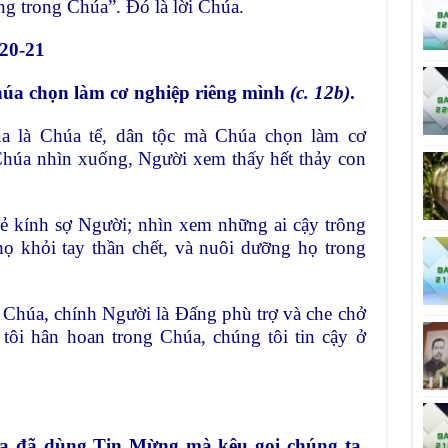
g trong Chúa”. Đó là lời Chúa.
 20-21
úa chọn làm cơ nghiệp riêng mình
(c. 12b)
.
a là Chúa tể, dân tộc mà Chúa chọn làm cơ
 Chúa nhìn xuống, Người xem thấy hết thảy con
ẻ kính sợ Người; nhìn xem những ai cậy trông
ọ khỏi tay thần chết, và nuôi dưỡng họ trong
 Chúa, chính Người là Đấng phù trợ và che chở
 tôi hân hoan trong Chúa, chúng tôi tin cậy ở
Chúa đã dùng Tin Mừng mà kêu gọi chúng ta,