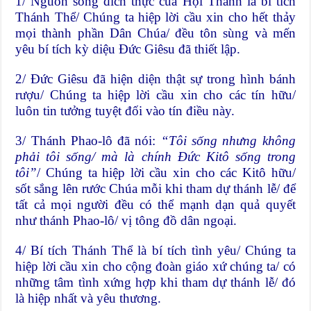
1/ Nguồn sống đích thực của Hội Thánh là bí tích
Thánh Thể/ Chúng ta hiệp lời cầu xin cho hết thảy
mọi thành phần Dân Chúa/ đều tôn sùng và mến
yêu bí tích kỳ diệu Đức Giêsu đã thiết lập.
2/ Đức Giêsu đã hiện diện thật sự trong hình bánh
rượu/ Chúng ta hiệp lời cầu xin cho các tín hữu/
luôn tin tưởng tuyệt đối vào tín điều này.
3/ Thánh Phao-lô đã nói:
“Tôi sống nhưng không
phải tôi sống/ mà là chính Đức Kitô sống trong
tôi”
/ Chúng ta hiệp lời cầu xin cho các Kitô hữu/
sốt sắng lên rước Chúa mỗi khi tham dự thánh lễ/ để
tất cả mọi người đều có thể mạnh dạn quả quyết
như thánh Phao-lô/ vị tông đồ dân ngoại.
4/ Bí tích Thánh Thể là bí tích tình yêu/ Chúng ta
hiệp lời cầu xin cho cộng đoàn giáo xứ chúng ta/ có
những tâm tình xứng hợp khi tham dự thánh lễ/ đó
là hiệp nhất và yêu thương.