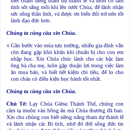
biết chăm siêng tham dự thánh lễ và luôn có tâm
tình sốt sắng mỗi khi lên rước Chúa, để lãnh nhận
sức sống thần linh, và được ơn biến đổi trở nên tốt
lành đạo đức hơn.
Chúng ta cùng cầu xin Chúa.
Gần bước vào mùa tựu trường, nhiều gia đình vẫn
còn đang gặp khó khăn khi chuẩn bị cho con em
nhập học. Xin Chúa chúc lành cho các bậc làm
ông bà cha mẹ, luôn gặp thuận lợi trong việc làm
ăn mua bán, và biết tiết kiệm chi tiêu, để lo cho
con cháu có điều kiện học hành tốt nhất.
Chúng ta cùng cầu xin Chúa.
Chủ Tế:
Lạy Chúa Giêsu Thánh Thể, chúng con
cảm tạ muôn vàn hồng ân mà Chúa thương đã ban.
Xin cho chúng con biết siêng năng tham dự thánh lễ
và lãnh nhận các Bí tích, nhờ đó đời sống đức tin