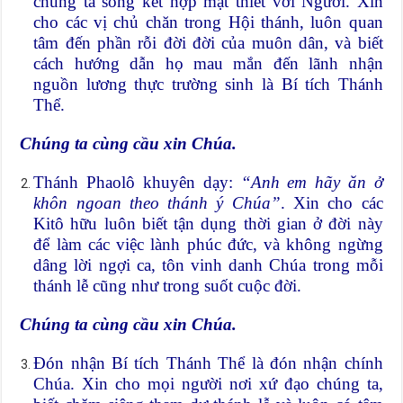
chúng ta sống kết hợp mật thiết với Người. Xin
cho các vị chủ chăn trong Hội thánh, luôn quan
tâm đến phần rỗi đời đời của muôn dân, và biết
cách hướng dẫn họ mau mắn đến lãnh nhận
nguồn lương thực trường sinh là Bí tích Thánh
Thể.
Chúng ta cùng cầu xin Chúa.
Thánh Phaolô khuyên dạy:
“Anh em hãy ăn ở
khôn ngoan theo thánh ý Chúa”
. Xin cho các
Kitô hữu luôn biết tận dụng thời gian ở đời này
để làm các việc lành phúc đức, và không ngừng
dâng lời ngợi ca, tôn vinh danh Chúa trong mỗi
thánh lễ cũng như trong suốt cuộc đời.
Chúng ta cùng cầu xin Chúa.
Đón nhận Bí tích Thánh Thể là đón nhận chính
Chúa. Xin cho mọi người nơi xứ đạo chúng ta,