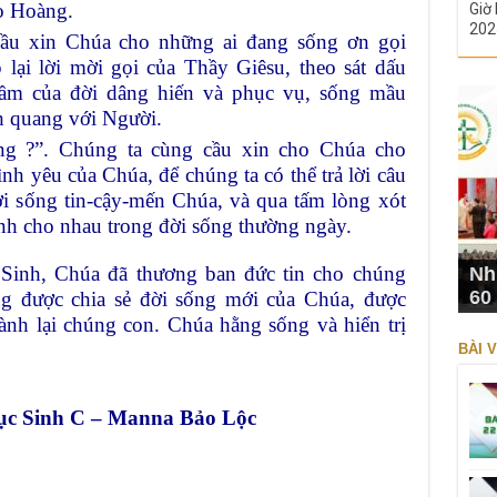
o Hoàng.
Giờ 
202
cầu xin Chúa cho những ai đang sống ơn gọi
lại lời mời gọi của Thầy Giêsu, theo sát dấu
rầm của đời dâng hiến và phục vụ, sống mầu
nh quang với Người.
g ?”. Chúng ta cùng cầu xin cho Chúa cho
nh yêu của Chúa, để chúng ta có thể trả lời câu
ời sống tin-cậy-mến Chúa, và qua tấm lòng xót
nh cho nhau trong đời sống thường ngày.
Sinh, Chúa đã thương ban đức tin cho chúng
Nh
60
ng được chia sẻ đời sống mới của Chúa, được
nh lại chúng con. Chúa hằng sống và hiển trị
BÀI V
ục Sinh C – Manna Bảo Lộc