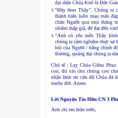
đại diện Chúa Kitô là Đức Giá
“Hãy theo Thầy”. Chúng ta 
thánh hiến luôn mau mắn đáp 
chân Người qua mọi thăng t
nhiệm thập giá, để đạt đến vi
“Anh có yêu mến Thầy khôn
chúng ta cảm nghiệm thực sự tì
hỏi của Người / bằng chính đ
thương, quảng đại chúng ta dà
Chủ tế : Lạy Chúa Giêsu Phục 
con, thì xin cho chúng con cũ
nhận lãnh ơn cứu độ Chúa đã dà
muôn đời. Amen.
Lời Nguyện Tín Hữu CN 3 Ph
Anh chị em thân mến,