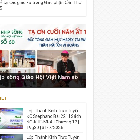
lễ tại các giáo xứ trong Giáo phận Cần Thơ
5
ịp sống Giáo Hội Việt Nam số
IẾT
Lớp Thánh Kinh Trực Tuyến
ĐC Stephano Bài 221 | Sách
NƠ-KHE-MI-A I Chương 12 |
19g30 | 31/7/2026
Lớp Thánh Kinh Trực Tuyến