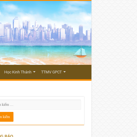
Học Kinh Thánh
TTMV GPCT
G BÁO