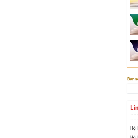
Bann
Li
-----
-----
Hội
Hội