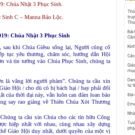
: Chúa Nhật 3 Phục Sinh.
Thô
 Sinh C – Manna Bảo Lộc.
tru
Thơ
Bài
19: Chúa Nhật 3 Phục Sinh
Cần
 sau khi Chúa Giêsu sống lại, Người củng cố
Kin
tiếp tục yêu thương, chăm sóc, hướng dẫn Hội
Các
ơn và tin tưởng vào Chúa Phục Sinh, chúng ta
Giá
mục
Dan
n là vâng lời người phàm”. Chúng ta cầu xin
từ 
iáo Hội / cho dù có bị bách hại / hay phải đối
ắt của thời đại này, vẫn luôn can đảm loan báo
Địa
ăng say rao giảng về Thiên Chúa Xót Thương
Ema
Nhữn
 Chúng ta cầu xin Chúa cho các tín hữu Công
Tưở
ược hiệp nhất với nhau, cùng nhau xây dựng
phậ
thể Giáo Hội duy nhất, dưới quyền của một vị