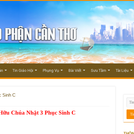
ận
Tin Giáo Hội
Phụng Vụ
Bài Viết
Sưu Tầm
Tài Liệu
c Sinh C
Hữu Chúa Nhật 3 Phục Sinh C
THÔN