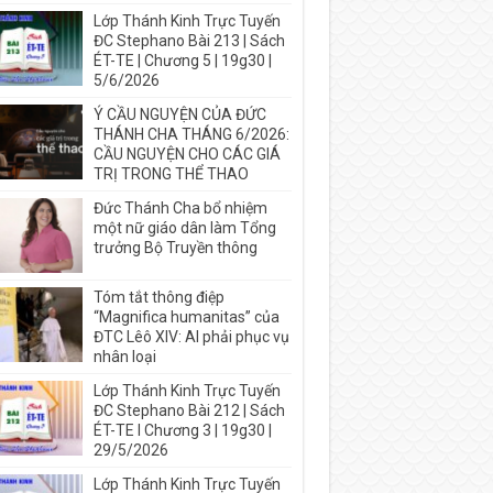
Lớp Thánh Kinh Trực Tuyến
ĐC Stephano Bài 213 | Sách
ÉT-TE | Chương 5 | 19g30 |
5/6/2026
Ý CẦU NGUYỆN CỦA ĐỨC
THÁNH CHA THÁNG 6/2026:
CẦU NGUYỆN CHO CÁC GIÁ
TRỊ TRONG THỂ THAO
Đức Thánh Cha bổ nhiệm
một nữ giáo dân làm Tổng
trưởng Bộ Truyền thông
Tóm tắt thông điệp
“Magnifica humanitas” của
ĐTC Lêô XIV: AI phải phục vụ
nhân loại
Lớp Thánh Kinh Trực Tuyến
ĐC Stephano Bài 212 | Sách
ÉT-TE I Chương 3 | 19g30 |
29/5/2026
Lớp Thánh Kinh Trực Tuyến