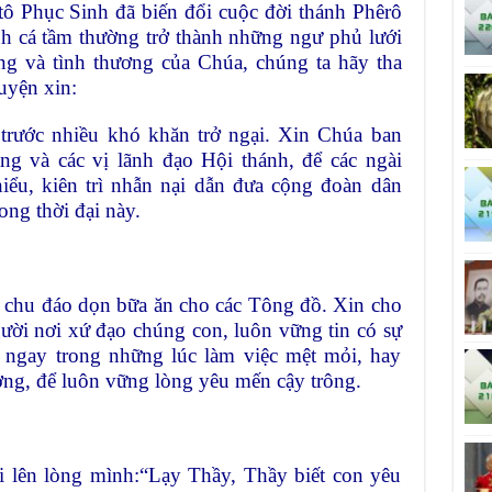
ô Phục Sinh đã biến đổi cuộc đời thánh Phêrô
h cá tầm thường trở thành những ngư phủ lưới
ng và tình thương của Chúa, chúng ta hãy tha
uyện xin:
trước nhiều khó khăn trở ngại. Xin Chúa ban
g và các vị lãnh đạo Hội thánh, để các ngài
ểu, kiên trì nhẫn nại dẫn đưa cộng đoàn dân
ng thời đại này.
 chu đáo dọn bữa ăn cho các Tông đồ. Xin cho
ười nơi xứ đạo chúng con, luôn vững tin có sự
 ngay trong những lúc làm việc mệt mỏi, hay
ng, để luôn vững lòng yêu mến cậy trông.
 lên lòng mình:“Lạy Thầy, Thầy biết con yêu