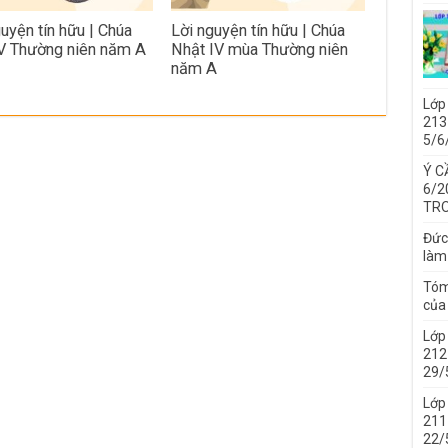
guyện tín hữu | Chúa
Lời nguyện tín hữu | Chúa
V Thường niên năm A
Nhật IV mùa Thường niên
năm A
Lớp
213 
5/6
Ý C
6/2
TRO
Đức
làm
Tóm
của 
Lớp
212 
29/
Lớp
211 
22/