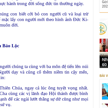
Giờ 
hực hành trong đời sống đức tin thường ngày.
202
ng con biết cởi bỏ con người cũ và loại trừ
để mặc lấy con người mới theo hình ảnh Đức Ki-
 muôn đời.
a Bảo Lộc
Nh
60
gười chúng ta cùng với ba môn đệ tiến lên núi
Người dạy và củng cố thêm niềm tin cậy mến,
BÀI V
in:
Thiên Chúa, ngay cả lúc ông tuyệt vọng nhất.
ha cùng các vị lãnh đạo Hội thánh được bình
ạnh để các ngài lướt thắng sự dữ cũng như mọi
 sứ vụ.