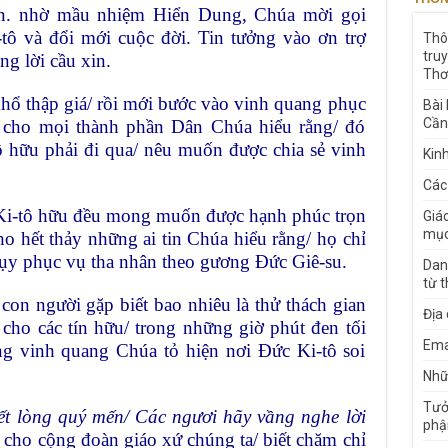
. nhờ mầu nhiệm Hiển Dung, Chúa mời gọi
tô và đổi mới cuộc đời. Tin tưởng vào ơn trợ
Thô
tru
g lời cầu xin.
Thơ
khổ thập giá/ rồi mới bước vào vinh quang phục
Bài
Cần
in cho mọi thành phần Dân Chúa hiểu rằng/ đó
 hữu phải đi qua/ nêu muốn được chia sẻ vinh
Kin
Các
i Ki-tô hữu đều mong muốn được hạnh phúc trọn
Giá
mục
ho hết thảy những ai tin Chúa hiểu rằng/ họ chỉ
 tụy phục vụ tha nhân theo gương Đức Giê-su.
Dan
từ 
con người gặp biết bao nhiêu là thử thách gian
Địa
 cho các tín hữu/ trong những giờ phút đen tối
Ema
ng vinh quang Chúa tỏ hiện nơi Đức Ki-tô soi
Nhữn
Tưở
ết lòng quý mến/ Các ngươi hãy vầng nghe lời
phậ
n cho cộng đoàn giáo xứ chúng ta/ biết chăm chỉ