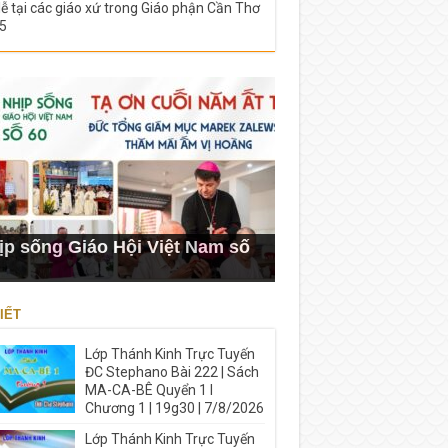
lễ tại các giáo xứ trong Giáo phận Cần Thơ
5
ịp sống Giáo Hội Việt Nam số
IẾT
Lớp Thánh Kinh Trực Tuyến
ĐC Stephano Bài 222 | Sách
MA-CA-BÊ Quyển 1 I
Chương 1 | 19g30 | 7/8/2026
Lớp Thánh Kinh Trực Tuyến