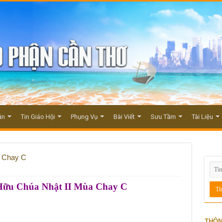
ận
Tin Giáo Hội
Phụng Vụ
Bài Viết
Sưu Tầm
Tài Liệu
a Chay C
Hữu Chúa Nhật II Mùa Chay C
THÔN