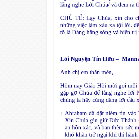
lắng nghe Lời Chúa/ và đem ra t
CHỦ TẾ: Lạy Chúa, xin cho chú
những việc làm xấu xa tội lỗi. 
tô là Đáng hằng sống và hiển trị
Lời Nguyện Tín Hữu – Mann
Anh chị em thân mến,
Hôm nay Giáo Hội mời gọi mỗi n
gặp gỡ Chúa để lắng nghe lời 
chúng ta hãy cùng dâng lời cầu x
Abraham đã đặt niềm tin vào 
Xin Chúa gìn giữ Đức Thánh C
an hồn xác, và ban thêm sức m
khó khăn trở ngại khi thi hành