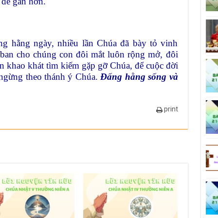
n dễ gần hơn.
ng hằng ngày, nhiều lần Chúa đã bày tỏ vinh
 ban cho chúng con đôi mắt luôn rộng mở, đôi
ồn khao khát tìm kiếm gặp gỡ Chúa, để cuộc đời
ngừng theo thánh ý Chúa.
Đấng
hằng sống và
print