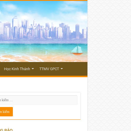
Học Kinh Thánh
TTMV GPCT
G BÁO