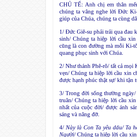
CHỦ TẾ: Anh chị em thân mến
chúng ta vâng nghe lời Đức Ki-
giúp của Chúa, chúng ta cùng dân
1/ Đức Giê-su phải trải qua đau 
sinh/ Chúng ta hiệp lời cầu x
cũng là con đường mà mỗi Ki-tô
quang phục sinh với Chúa.
2/ Như thánh Phê-rô/ tất cả mọ
vẹn/ Chúng ta hiệp lời cầu xin c
được hạnh phúc thật sự/ khi tận
3/ Trong đời sống thường ngày/ 
truân/ Chúng ta hiệp lời cầu xin
nhất của cuộc đời/ được ánh sá
sáng và nâng đỡ.
4/
Này là Con Ta yêu dấu/ Ta h
Người
/ Chúng ta hiệp lời cầu xi