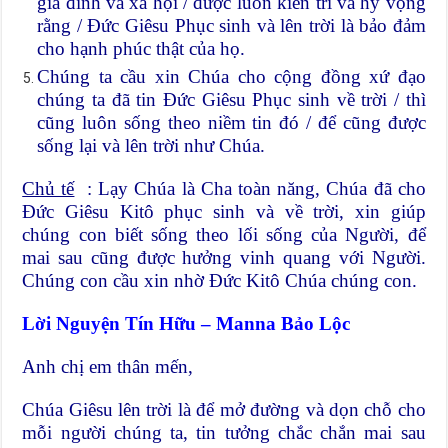
gia đình và xã hội / được luôn kiên trì và hy vọng
rằng / Đức Giêsu Phục sinh và lên trời là bảo đảm
cho hạnh phúc thật của họ.
Chúng ta cầu xin Chúa cho cộng đồng xứ đạo
chúng ta đã tin Đức Giêsu Phục sinh về trời / thì
cũng luôn sống theo niềm tin đó / để cũng được
sống lại và lên trời như Chúa.
Chủ tế
: Lạy Chúa là Cha toàn năng, Chúa đã cho
Đức Giêsu Kitô phục sinh và về trời, xin giúp
chúng con biết sống theo lối sống của Người, để
mai sau cũng được hưởng vinh quang với Người.
Chúng con cầu xin nhờ Đức Kitô Chúa chúng con.
Lời Nguyện Tín Hữu – Manna Bảo Lộc
Anh chị em thân mến,
Chúa Giêsu lên trời là để mở đường và dọn chỗ cho
mỗi người chúng ta, tin tưởng chắc chắn mai sau