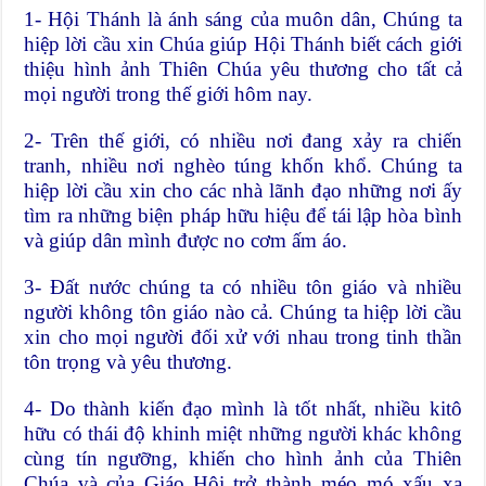
1- Hội Thánh là ánh sáng của muôn dân, Chúng ta
hiệp lời cầu xin Chúa giúp Hội Thánh biết cách giới
thiệu hình ảnh Thiên Chúa yêu thương cho tất cả
mọi người trong thế giới hôm nay.
2- Trên thế giới, có nhiều nơi đang xảy ra chiến
tranh, nhiều nơi nghèo túng khốn khổ. Chúng ta
hiệp lời cầu xin cho các nhà lãnh đạo những nơi ấy
tìm ra những biện pháp hữu hiệu để tái lập hòa bình
và giúp dân mình được no cơm ấm áo.
3- Đất nước chúng ta có nhiều tôn giáo và nhiều
người không tôn giáo nào cả. Chúng ta hiệp lời cầu
xin cho mọi người đối xử với nhau trong tinh thần
tôn trọng và yêu thương.
4- Do thành kiến đạo mình là tốt nhất, nhiều kitô
hữu có thái độ khinh miệt những người khác không
cùng tín ngưỡng, khiến cho hình ảnh của Thiên
Chúa và của Giáo Hội trở thành méo mó xấu xa