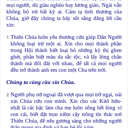
mọi người, dù giàu nghèo hay lương giáo, Ngài vẫn
không bỏ rơi bất kỳ ai. Cảm tạ tình thương của
Chúa, giờ đây chúng ta hãy sốt sắng dâng lời cầu
xin:
Thiên Chúa luôn yêu thương cứu giúp Dân Người
không loại trừ một ai. Xin cho mọi thành phần
trong Hội thánh biết loại bỏ những kỳ thị ghen
ghét, phân biệt màu da sắc tộc, và lấy lòng chân
thành mà đối đãi với nhau, để tất cả mọi người
đều trở thành anh em con một Cha trên trời.
Chúng ta cùng cầu xin Chúa.
Người phụ nữ ngoại đã vượt qua mọi trở ngại, nài
xin Chúa cứu con mình. Xin cho các Kitô hữu-
nhất là các bậc làm cha mẹ luôn sống hết lòng vì
con cái, biết đặt trọn niềm cậy trông tín thác nơi
Thiên Chúa, để nêu gương sáng cho những người
thân trong gia đình và bạn bè lối xóm.