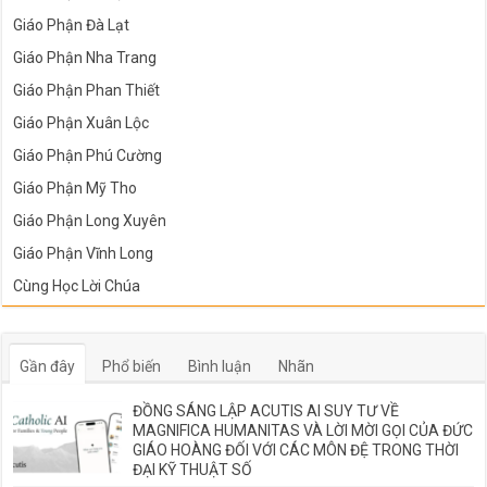
Giáo Phận Đà Lạt
Giáo Phận Nha Trang
Giáo Phận Phan Thiết
Giáo Phận Xuân Lộc
Giáo Phận Phú Cường
Giáo Phận Mỹ Tho
Giáo Phận Long Xuyên
Giáo Phận Vĩnh Long
Cùng Học Lời Chúa
Gần đây
Phổ biến
Bình luận
Nhãn
ĐỒNG SÁNG LẬP ACUTIS AI SUY TƯ VỀ
MAGNIFICA HUMANITAS VÀ LỜI MỜI GỌI CỦA ĐỨC
GIÁO HOÀNG ĐỐI VỚI CÁC MÔN ĐỆ TRONG THỜI
ĐẠI KỸ THUẬT SỐ