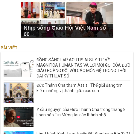
Nhịp sống Giáo Hội Việt Nam số
60
BÀI VIẾT
ĐỒNG SÁNG LẬP ACUTIS AI SUY TƯ VỀ
MAGNIFICA HUMANITAS VÀ LỜI MỜI GỌI CỦA ĐỨC
GIÁO HOÀNG ĐỐI VỚI CÁC MÔN ĐỆ TRONG THỜI
ĐẠI KỸ THUẬT SỐ
Đức Thánh Cha thăm Assisi: Thế giới đang tìm
kiếm những vị thánh giữa các con
Ý cầu nguyện của Đức Thánh Cha trong tháng 8:
Loan báo Tin Mừng tại các thành phố
Lớp Thánh Kinh Trực Tuyến ĐC Stephano Bài 222 |