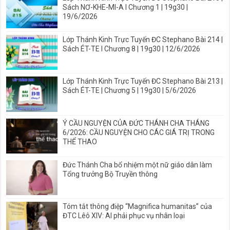
Sách NƠ-KHE-MI-A I Chương 1 | 19g30 |
19/6/2026
Lớp Thánh Kinh Trực Tuyến ĐC Stephano Bài 214 |
Sách ÉT-TE I Chương 8 | 19g30 | 12/6/2026
Lớp Thánh Kinh Trực Tuyến ĐC Stephano Bài 213 |
Sách ÉT-TE | Chương 5 | 19g30 | 5/6/2026
Ý CẦU NGUYỆN CỦA ĐỨC THÁNH CHA THÁNG
6/2026: CẦU NGUYỆN CHO CÁC GIÁ TRỊ TRONG
THỂ THAO
Đức Thánh Cha bổ nhiệm một nữ giáo dân làm
Tổng trưởng Bộ Truyền thông
Tóm tắt thông điệp “Magnifica humanitas” của
ĐTC Lêô XIV: AI phải phục vụ nhân loại