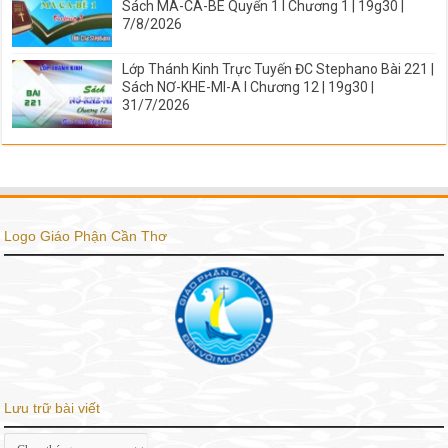
Sách MA-CA-BÊ Quyển 1 I Chương 1 | 19g30 |
7/8/2026
Lớp Thánh Kinh Trực Tuyến ĐC Stephano Bài 221 |
Sách NƠ-KHE-MI-A I Chương 12 | 19g30 |
31/7/2026
Logo Giáo Phận Cần Thơ
Lưu trữ bài viết
Lưu