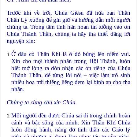
Trước khi về trời, Chúa Giêsu đã hứa ban Thần
Chân Lý xuống để gìn giữ và hướng dẫn mỗi người
chúng ta. Trong tâm tình hân hoan tin tưởng vào ơn
Chúa Thánh Thần, chúng ta hãy tha thiết dâng lời
nguyện xin:
Ở đâu có Thần Khí là ở đó bừng lên niềm vui.
Xin cho mọi thành phần trong Hội Thánh, luôn
biết mở lòng ra đón nhận các ơn riêng của Chúa
Thánh Thần, để từng lời nói – việc làm trổ sinh
nhiều hoa trái thiêng liêng đem lại bình an cho tha
nhân.
Chúng ta cùng cầu xin Chúa.
Mỗi người đều được Chúa sai đi trong chính hoàn
cảnh và bậc sống của mình. Xin Thần Khí Chúa
luôn đồng hành, nâng đỡ tinh thần các Giáo lý
viên và những ai đang làm công tác truyền giáo,