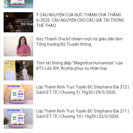
Ý CẦU NGUYỆN CỦA ĐỨC THÁNH CHA THÁNG
6/2026: CẦU NGUYỆN CHO CÁC GIÁ TRỊ TRONG
THỂ THAO
Đức Thánh Cha bổ nhiệm một nữ giáo dân làm
Tổng trưởng Bộ Truyền thông
Tóm tắt thông điệp “Magnifica humanitas” của
ĐTC Lêô XIV: AI phải phục vụ nhân loại
Lớp Thánh Kinh Trực Tuyến ĐC Stephano Bài 212 |
Sách ÉT-TE I Chương 3 | 19g30 | 29/5/2026
Lớp Thánh Kinh Trực Tuyến ĐC Stephano Bài 211 |
Sách ÉT-TE I Chương 1tt | 19g30 | 22/5/2026