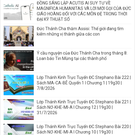
ĐỒNG SÁNG LẬP ACUTIS AI SUY TƯ VỀ
MAGNIFICA HUMANITAS VÀ LỜI MỜI GỌI CỦA ĐỨC
GIÁO HOÀNG ĐỐI VỚI CÁC MÔN ĐỆ TRONG THỜI
ĐẠI KỸ THUẬT SỐ
Đức Thánh Cha thăm Assisi: Thế giới đang tìm
kiếm những vị thánh giữa các con
Ý cầu nguyện của Đức Thánh Cha trong tháng 8:
Loan báo Tin Mừng tại các thành phố
Lớp Thánh Kinh Trực Tuyến ĐC Stephano Bài 222 |
Sách MA-CA-BÊ Quyển 1 I Chương 1 | 19g30 |
7/8/2026
Lớp Thánh Kinh Trực Tuyến ĐC Stephano Bài 221 |
Sách NƠ-KHE-MI-A I Chương 12 | 19g30 |
31/7/2026
Lớp Thánh Kinh Trực Tuyến ĐC Stephano Bài 220 |
Sách NƠ-KHE-MI-A I Chương 10 | 19g30 |