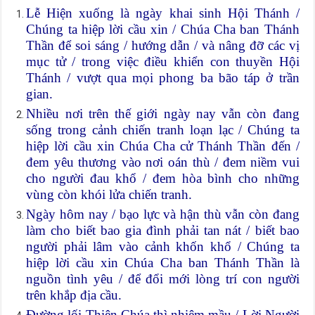
Lễ Hiện xuống là ngày khai sinh Hội Thánh /
Chúng ta hiệp lời cầu xin / Chúa Cha ban Thánh
Thần để soi sáng / hướng dẫn / và nâng đỡ các vị
mục tử / trong việc điều khiển con thuyền Hội
Thánh / vượt qua mọi phong ba bão táp ở trần
gian.
Nhiều nơi trên thế giới ngày nay vẫn còn đang
sống trong cảnh chiến tranh loạn lạc / Chúng ta
hiệp lời cầu xin Chúa Cha cử Thánh Thần đến /
đem yêu thương vào nơi oán thù / đem niềm vui
cho người đau khổ / đem hòa bình cho những
vùng còn khói lửa chiến tranh.
Ngày hôm nay / bạo lực và hận thù vẫn còn đang
làm cho biết bao gia đình phải tan nát / biết bao
người phải lâm vào cảnh khốn khổ / Chúng ta
hiệp lời cầu xin Chúa Cha ban Thánh Thần là
nguồn tình yêu / để đổi mới lòng trí con người
trên khắp địa cầu.
Đường lối Thiên Chúa thì nhiệm mầu / Lời Người