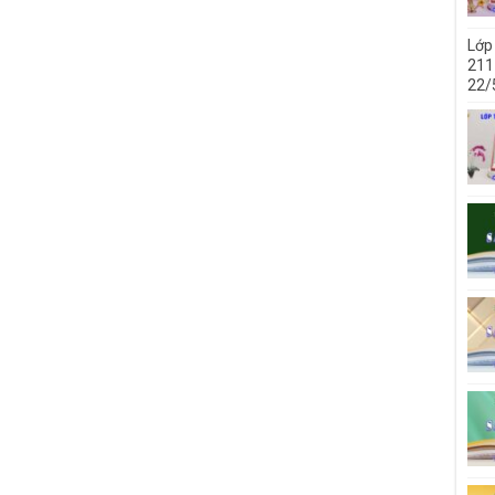
Lớp
211 
22/