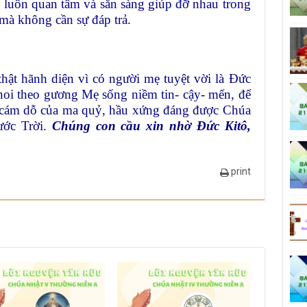
 luôn quan tâm và sẵn sàng giúp đỡ nhau trong
mà không cần sự đáp trả.
ật hãnh diện vì có người mẹ tuyệt vời là Đức
noi theo gương Mẹ sống niềm tin- cậy- mến, để
ự cám dỗ của ma quỷ, hầu xứng đáng được Chúa
ước Trời.
Chúng con cầu xin nhờ Đức Kitô,
print