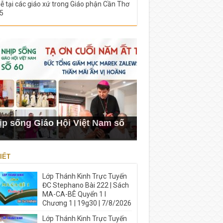
lễ tại các giáo xứ trong Giáo phận Cần Thơ
5
ịp sống Giáo Hội Việt Nam số
IẾT
Lớp Thánh Kinh Trực Tuyến
ĐC Stephano Bài 222 | Sách
MA-CA-BÊ Quyển 1 I
Chương 1 | 19g30 | 7/8/2026
Lớp Thánh Kinh Trực Tuyến