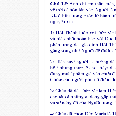
Chủ Tế:
Anh chị em thân mến,
về trời cả hồn lẫn xác. Người là
Ki-tô hữu trong cuộc lữ hành tr
nguyện xin.
1/ Hội Thánh luôn coi Đức Mẹ 
và hiệp nhất hoàn hảo với Đức K
phần trong đại gia đình Hội Th
gắng sống như Người để được c
2/ Hiện nay/ người ta thường đề 
hội/ nhưng thực tế cho thấy/ đ
đúng mức/ phẩm giá vẫn chưa đượ
Chúa/ cho người phụ nữ được đối 
3/ Chúa đã đặt Đức Mẹ làm Hiền
cho tất cả những ai đang gặp th
và sự nâng đỡ của Người trong l
4/ Chúa đã chọn Đức Maria là T