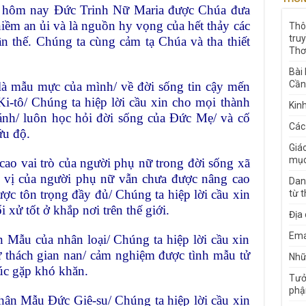
 hôm nay Đức Trinh Nữ Maria được Chúa đưa
 niềm an ủi và là nguồn hy vọng của hết thảy các
Thô
tru
ần thế. Chúng ta cùng cảm tạ Chúa và tha thiết
Thơ
Bài
Cần
là mẫu mực của mình/ về đời sống tin cậy mến
i-tô/ Chúng ta hiệp lời cầu xin cho mọi thành
Kin
ánh/ luôn học hỏi đời sống của Đức Mẹ/ và cố
Các
ứu độ.
Giá
mục
cao vai trò của người phụ nữ trong đời sống xã
ịa vị của người phụ nữ vẫn chưa được nâng cao
Dan
c tôn trọng đầy đủ/ Chúng ta hiệp lời cầu xin
từ 
xử tốt ở khắp nơi trên thế giới.
Địa
Ema
 Mẫu của nhân loại/ Chúng ta hiệp lời cầu xin
ử thách gian nan/ cảm nghiệm được tình mẫu tử
Nhữn
úc gặp khó khăn.
Tưở
phậ
hân Mẫu Đức Giê-su/ Chúng ta hiệp lời cầu xin