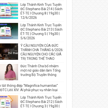
Lớp Thánh Kinh Trực Tuyến
ĐC Stephano Bài 214 | Sách
ÉT-TE I Chương 8 | 19g30 |
12/6/2026
Lớp Thánh Kinh Trực Tuyến
ĐC Stephano Bài 213 | Sách
ÉT-TE | Chương 5 | 19g30 |
5/6/2026
Ý CẦU NGUYỆN CỦA ĐỨC
THÁNH CHA THÁNG 6/2026:
CẦU NGUYỆN CHO CÁC GIÁ
TRỊ TRONG THỂ THAO
Đức Thánh Cha bổ nhiệm
một nữ giáo dân làm Tổng
trưởng Bộ Truyền thông
 tắt thông điệp “Magnifica humanitas”
ĐTC Lêô XIV: AI phải phục vụ nhân loại
Lớp Thánh Kinh Trực Tuyến
ĐC Stephano Bài 212 | Sách
ÉT-TE I Chương 3 | 19g30 |