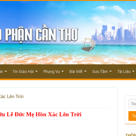
ận
Tin Giáo Hội
Phụng Vụ
Bài Viết
Sưu Tầm
Tài Liệu
ác Lên Trời
Hữu
Lễ Đức Mẹ Hồn Xác Lên Trời
THÔN