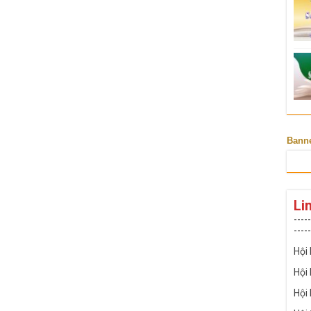
Bann
Li
-----
-----
Hội
Hội
Hội