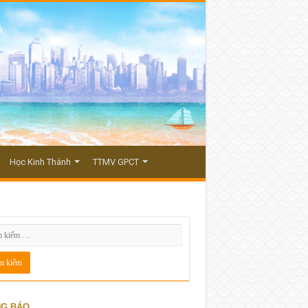
Học Kinh Thánh
TTMV GPCT
G BÁO