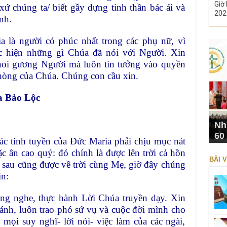
Giờ 
ứ chúng ta/ biết gầy dựng tinh thần bác ái và
202
nh.
 là người có phúc nhất trong các phụ nữ, vì
c hiện những gì Chúa đã nói với Người. Xin
noi gương Người mà luôn tin tưởng vào quyền
hòng của Chúa. Chúng con cầu xin.
a Bảo Lộc
Nh
60
c tinh tuyền của Đức Maria phải chịu mục nát
 ân cao quý: đó chính là được lên trời cả hồn
BÀI V
 sau cũng được về trời cùng Mẹ, giờ đây chúng
in:
ng nghe, thực hành Lời Chúa truyền dạy. Xin
hánh, luôn trao phó sứ vụ và cuộc đời mình cho
mọi suy nghĩ- lời nói- việc làm của các ngài,