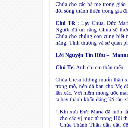
Chúa cho các bà mẹ trong giáo x
đời sống thánh thiện trong gia đì
Chủ Tế:
: Lạy Chúa, Đức Maria
Người đã tin rằng Chúa sẽ thự
Chúa cho chúng con cũng biết 
năng. Tình thương và sự quan p
Lời Nguyện Tín Hữu – Mann
Chủ Tế:
Anh chị em thân mến,
Chúa Giêsu không muốn thân xá
trong mồ, nên đã ban cho Mẹ đặc
lẫn xác. Với niềm mong ước mai
ta hãy thành khẩn dâng lời cầu x
Khi xưa Đức Maria đã luôn lắ
cho các vị mục tử trong Hội t
Chúa Thánh Thần dẫn dắt, để 