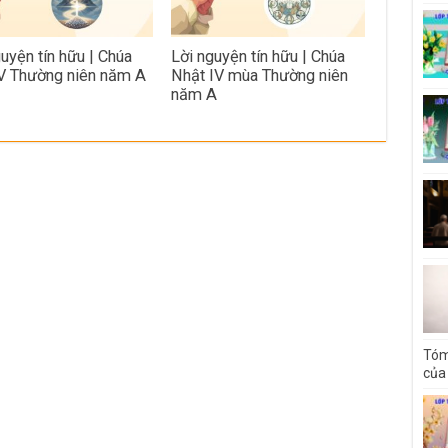
guyện tín hữu | Chúa
Lời nguyện tín hữu | Chúa
V Thường niên năm A
Nhật IV mùa Thường niên
năm A
Tóm
của 