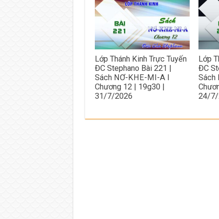
Lớp Thánh Kinh Trực Tuyến
Lớp T
ĐC Stephano Bài 221 |
ĐC St
Sách NƠ-KHE-MI-A I
Sách
Chương 12 | 19g30 |
Chươn
31/7/2026
24/7