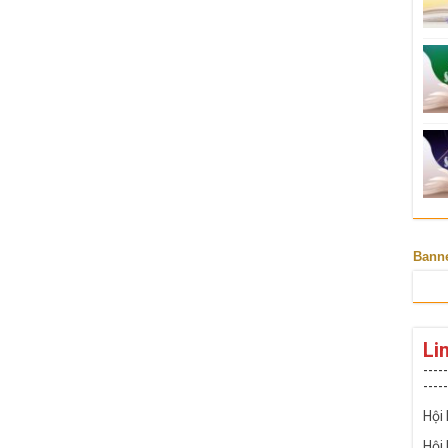
Bann
Li
-----
-----
Hội
Hội