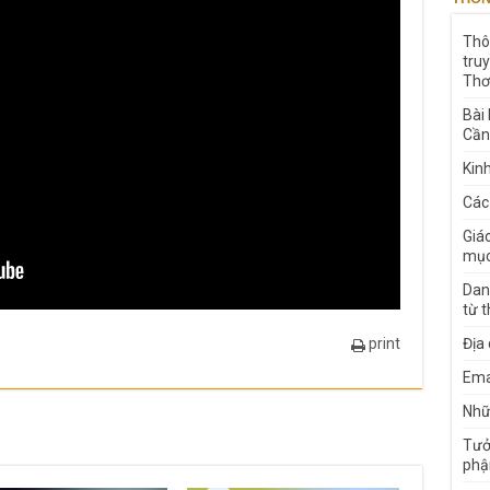
Thô
tru
Thơ
Bài
Cần
Kin
Các
Giá
mục
Dan
từ 
print
Địa
Ema
Nhữn
Tưở
phậ