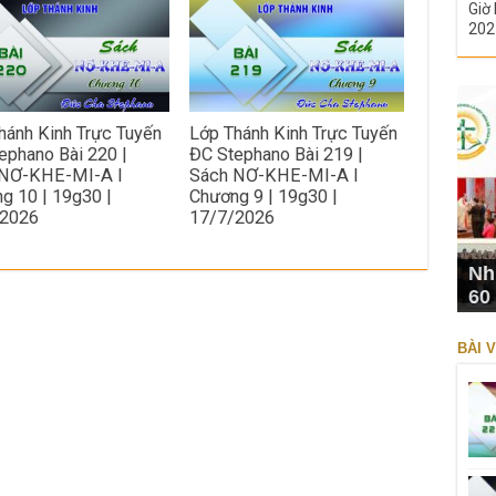
Giờ 
202
hánh Kinh Trực Tuyến
Lớp Thánh Kinh Trực Tuyến
ephano Bài 220 |
ĐC Stephano Bài 219 |
 NƠ-KHE-MI-A I
Sách NƠ-KHE-MI-A I
g 10 | 19g30 |
Chương 9 | 19g30 |
/2026
17/7/2026
Nh
60
BÀI V