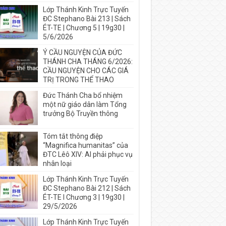
Lớp Thánh Kinh Trực Tuyến
ĐC Stephano Bài 213 | Sách
ÉT-TE | Chương 5 | 19g30 |
5/6/2026
Ý CẦU NGUYỆN CỦA ĐỨC
THÁNH CHA THÁNG 6/2026:
CẦU NGUYỆN CHO CÁC GIÁ
TRỊ TRONG THỂ THAO
Đức Thánh Cha bổ nhiệm
một nữ giáo dân làm Tổng
trưởng Bộ Truyền thông
Tóm tắt thông điệp
“Magnifica humanitas” của
ĐTC Lêô XIV: AI phải phục vụ
nhân loại
Lớp Thánh Kinh Trực Tuyến
ĐC Stephano Bài 212 | Sách
ÉT-TE I Chương 3 | 19g30 |
29/5/2026
Lớp Thánh Kinh Trực Tuyến