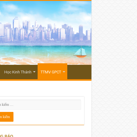
Học Kinh Thánh
TTMV GPCT
G BÁO