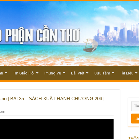
ận
Tin Giáo Hội
Phụng Vụ
Bài Viết
Sưu Tầm
Tài Liệu
hano | BÀI 35 – SÁCH XUẤT HÀNH CHƯƠNG 20tt |
xem
THÔN