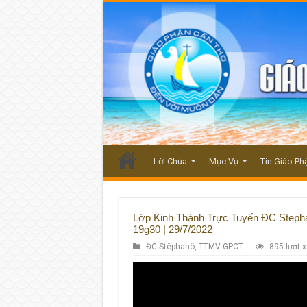
Lời Chúa
Mục Vụ
Tin Giáo Ph
Lớp Kinh Thánh Trực Tuyến ĐC Step
19g30 | 29/7/2022
ĐC Stêphanô
,
TTMV GPCT
895 lượt 