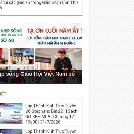
lễ tại các giáo xứ trong Giáo phận Cần Thơ
5
ịp sống Giáo Hội Việt Nam số
IẾT
Lớp Thánh Kinh Trực Tuyến
ĐC Stephano Bài 221 | Sách
NƠ-KHE-MI-A I Chương 12 |
19g30 | 31/7/2026
Lớp Thánh Kinh Trực Tuyến