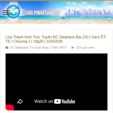
Lớp Thánh Kinh Trực Tuyến ĐC Stephano Bài 210 | Sách ÉT-
TE I Chương 1 | 19g30 | 15/5/2026
ĐC Stêphanô
,
Tin Giáo Phận
,
TTMV GPCT
257 lượt xem