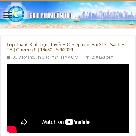
Lớp Thánh Kinh Trực Tuyến ĐC Stephano Bài 213 | Sách ÉT-
TE | Chương 5 | 19g30 | 5/6/2026
ĐC Stêphanô
,
Tin Giáo Phận
,
TTMV GPCT
218 lượt xem