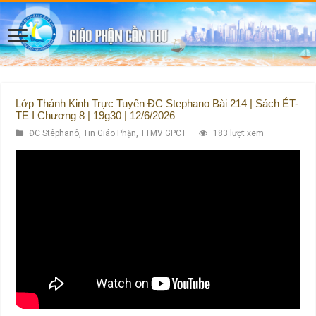
Lớp Thánh Kinh Trực Tuyến ĐC Stephano Bài 214 | Sách ÉT-
TE I Chương 8 | 19g30 | 12/6/2026
ĐC Stêphanô
,
Tin Giáo Phận
,
TTMV GPCT
183 lượt xem