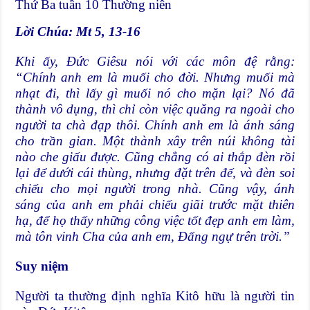
Thứ Ba tuần 10 Thường niên
Lời Chúa: Mt 5, 13-16
Khi ấy, Đức Giêsu nói với các môn đệ rằng:
“Chính anh em là muối cho đời. Nhưng muối mà
nhạt đi, thì lấy gì muối nó cho mặn lại? Nó đã
thành vô dụng, thì chỉ còn việc quăng ra ngoài cho
người ta chà đạp thôi. Chính anh em là ánh sáng
cho trần gian. Một thành xây trên núi không tài
nào che giấu được. Cũng chẳng có ai thắp đèn rồi
lại để dưới cái thùng, nhưng đặt trên đế, và đèn soi
chiếu cho mọi người trong nhà. Cũng vậy, ánh
sáng của anh em phải chiếu giãi trước mặt thiên
hạ, để họ thấy những công việc tốt đẹp anh em làm,
mà tôn vinh Cha của anh em, Đấng ngự trên trời.”
Suy niệm
Người ta thường định nghĩa Kitô hữu là người tin