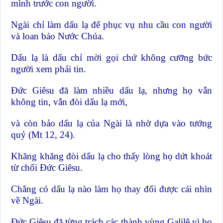
mình trước con người.
Ngài chỉ làm dấu lạ để phục vụ nhu cầu con người
và loan báo Nước Chúa.
Dấu lạ là dấu chỉ mời gọi chứ không cưỡng bức
người xem phải tin.
Đức Giêsu đã làm nhiều dấu lạ, nhưng họ vẫn
không tin, vẫn đòi dấu lạ mới,
và còn bảo dấu lạ của Ngài là nhờ dựa vào tướng
quỷ (Mt 12, 24).
Khăng khăng đòi dấu lạ cho thấy lòng họ dứt khoát
từ chối Đức Giêsu.
Chẳng có dấu lạ nào làm họ thay đổi được cái nhìn
về Ngài.
Đức Giêsu đã từng trách các thành vùng Galilê vì họ