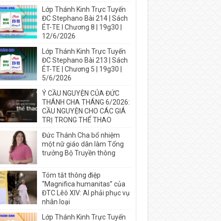
Lớp Thánh Kinh Trực Tuyến
ĐC Stephano Bài 214 | Sách
ÉT-TE I Chương 8 | 19g30 |
12/6/2026
Lớp Thánh Kinh Trực Tuyến
ĐC Stephano Bài 213 | Sách
ÉT-TE | Chương 5 | 19g30 |
5/6/2026
Ý CẦU NGUYỆN CỦA ĐỨC
THÁNH CHA THÁNG 6/2026:
CẦU NGUYỆN CHO CÁC GIÁ
TRỊ TRONG THỂ THAO
Đức Thánh Cha bổ nhiệm
một nữ giáo dân làm Tổng
trưởng Bộ Truyền thông
Tóm tắt thông điệp
“Magnifica humanitas” của
ĐTC Lêô XIV: AI phải phục vụ
nhân loại
Lớp Thánh Kinh Trực Tuyến