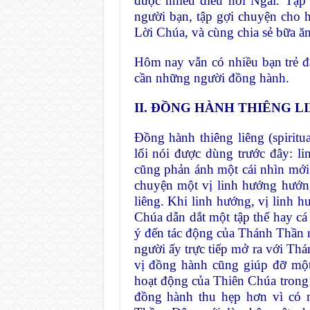
được nhiều điều nơi Ngài. Tập
người bạn, tập gợi chuyện cho h
Lời Chúa, và cùng chia sẻ bữa ăn
Hôm nay vẫn có nhiều bạn trẻ 
cần những người đồng hành.
II. ĐỒNG HÀNH THIÊNG LI
Đồng hành thiêng liêng (spiritu
lối nói được dùng trước đây: lin
cũng phản ánh một cái nhìn mới.
chuyện một vị linh hướng hướn
liêng. Khi linh hướng, vị linh 
Chúa dẫn dắt một tập thể hay cá
ý đến tác động của Thánh Thần 
người ấy trực tiếp mở ra với Th
vị đồng hành cũng giúp đỡ một
hoạt động của Thiên Chúa trong đ
đồng hành thu hẹp hơn vì có n