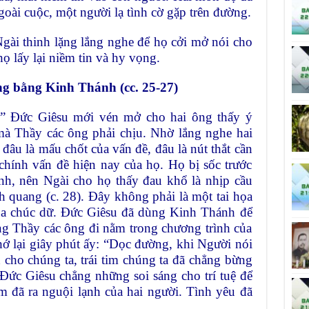
oài cuộc, một người lạ tình cờ gặp trên đường.
gài thinh lặng lắng nghe để họ cởi mở nói cho
họ lấy lại niềm tin và hy vọng.
áng bằng Kinh Thánh (cc. 25-27)
ờ” Đức Giêsu mới vén mở cho hai ông thấy ý
à Thầy các ông phải chịu. Nhờ lắng nghe hai
đâu là mấu chốt của vấn đề, đâu là nút thắt cần
 chính vấn đề hiện nay của họ. Họ bị sốc trước
, nên Ngài cho họ thấy đau khổ là nhịp cầu
h quang (c. 28). Đây không phải là một tai họa
a chúc dữ. Đức Giêsu đã dùng Kinh Thánh để
ng Thầy các ông đi nằm trong chương trình của
ớ lại giây phút ấy: “Dọc đường, khi Người nói
cho chúng ta, trái tim chúng ta đã chẳng bừng
 Đức Giêsu chẳng những soi sáng cho trí tuệ để
im đã ra nguội lạnh của hai người. Tình yêu đã