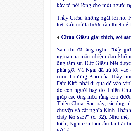
bày tỏ nỗi lòng cho một người ng
Thầy Giêsu không ngắt lời họ. N
hết. Cởi mở là bước cần thiết để 
Chúa Giêsu giải thích, soi s
Sau khi đã lắng nghe, “bấy gi
nghĩa của mầu nhiệm đau khổ m
ông tâm sự, Đức Giêsu biết được 
phải gỡ. Và Ngài đã trả lời vào
cuộc Thương Khó của Thầy mình
Đức Kitô phải đi qua để vào vin
do con người hay do Thiên Chú
giúp các ông hiểu rằng con đườ
Thiên Chúa. Sau này, các ông nh
chuyện và cắt nghĩa Kinh Thánh 
cháy lên sao?” (c. 32). Như thế,
hiểu, Ngài còn làm ấm lại trái t
trở lại.