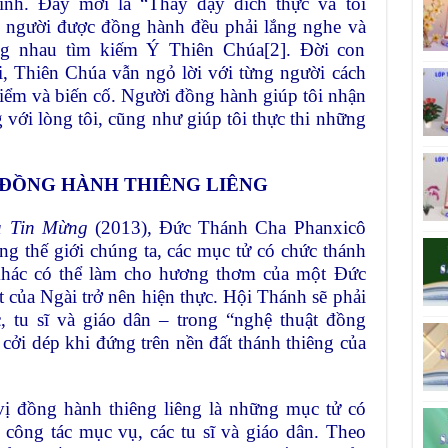
ính. Đây mới là “Thầy dạy đích thực và tối
n người được đồng hành đều phải lắng nghe và
ng nhau tìm kiếm Ý Thiên Chúa[2]. Đời con
i, Thiên Chúa vẫn ngỏ lời với từng người cách
điểm và biến cố. Người đồng hành giúp tôi nhận
g với lòng tôi, cũng như giúp tôi thực thi những
I ĐỒNG HÀNH THIÊNG LIÊNG
a Tin Mừng
(2013), Đức Thánh Cha Phanxicô
ng thế giới chúng ta, các mục tử có chức thánh
khác có thể làm cho hương thơm của một Đức
t của Ngài trở nên hiện thực. Hội Thánh sẽ phải
, tu sĩ và giáo dân – trong “nghệ thuật đồng
cởi dép khi đứng trên nền đất thánh thiêng của
ị đồng hành thiêng liêng là những mục tử có
công tác mục vụ, các tu sĩ và giáo dân. Theo