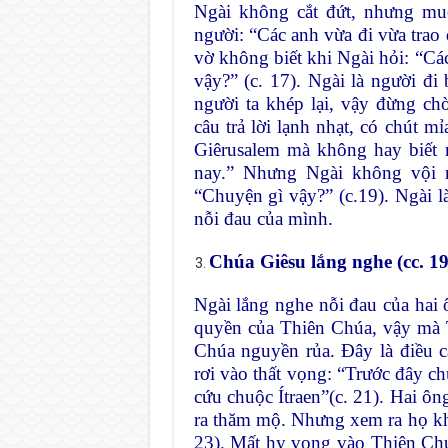
Ngài không cắt đứt, nhưng mu
người: “Các anh vừa đi vừa trao
vờ không biết khi Ngài hỏi: “Các
vậy?” (c. 17). Ngài là người đi
người ta khép lại, vậy đừng c
câu trả lời lạnh nhạt, có chút m
Giêrusalem mà không hay biết 
nay.” Nhưng Ngài không vội n
“Chuyện gì vậy?” (c.19). Ngài l
nỗi đau của mình.
Chúa Giêsu lắng nghe (cc. 19
Ngài lắng nghe nỗi đau của hai
quyền của Thiên Chúa, vậy mà 
Chúa nguyền rủa. Đây là điều c
rơi vào thất vọng: “Trước đây c
cứu chuộc Ítraen”(c. 21). Hai ô
ra thăm mộ. Nhưng xem ra họ khô
23). Mất hy vọng vào Thiên Chú