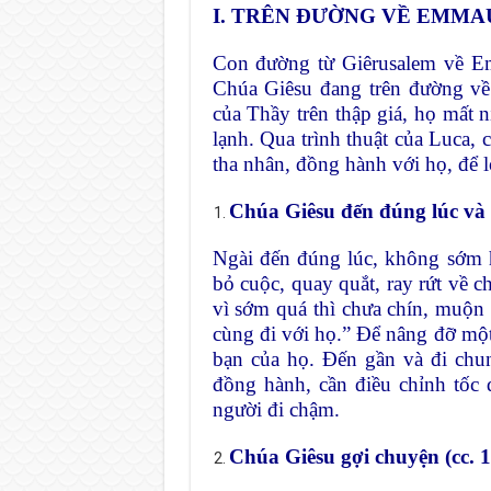
I. TRÊN ĐƯỜNG VỀ EMMAUS 
Con đường từ Giêrusalem về E
Chúa Giêsu đang trên đường về
của Thầy trên thập giá, họ mất n
lạnh. Qua trình thuật của Luca, 
tha nhân, đồng hành với họ, để 
Chúa Giêsu đến đúng lúc và 
Ngài đến đúng lúc, không sớm
bỏ cuộc, quay quắt, ray rứt về c
vì sớm quá thì chưa chín, muộn 
cùng đi với họ.” Để nâng đỡ một
bạn của họ. Đến gần và đi chu
đồng hành, cần điều chỉnh tốc 
người đi chậm.
Chúa Giêsu gợi chuyện (cc. 1