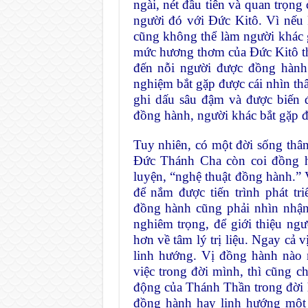
ngài, nét đầu tiên và quan trọng
người đó với Đức Kitô. Vì nếu
cũng không thể làm người khác 
mức hương thơm của Đức Kitô t
đến nỗi người được đồng hành
nghiệm bắt gặp được cái nhìn th
ghi dấu sâu đậm và được biến đổ
đồng hành, người khác bắt gặp đ
Tuy nhiên, có một đời sống thân 
Đức Thánh Cha còn coi đồng hà
luyện, “nghệ thuật đồng hành.” 
để nắm được tiến trình phát tr
đồng hành cũng phải nhìn nhận
nghiêm trọng, để giới thiệu ng
hơn về tâm lý trị liệu. Ngay cả
linh hướng. Vị đồng hành nào
việc trong đời mình, thì cũng c
động của Thánh Thần trong đời h
đồng hành hay linh hướng một