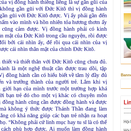
 của vị đồng hành thiêng liêng là sự gần gũi của
 không gần gũi với Đức Kitô thì vị đồng hành
gần gũi với Đức Kitô được. Vị ấy phải gần đến
hấm vào mình và hồn nhiên tỏa hương thơm ấy
 cũng cảm được. Vị đồng hành phải có kinh
ân mật của Đức Kitô trong cầu nguyện, rồi được
i bởi cái nhìn ấy, để rồi qua cái nhìn của vị
ược cái nhìn thân mật của chính Đức Kitô.
thiết và thiết thân với Đức Kitô cũng chưa đủ.
nh là một nghệ thuật cần được trau dồi, tập
Vị đồng hành cần có hiểu biết về tâm lý đầy đủ
Bann
iển và trưởng thành của người trẻ. Lắm khi vị
 giới hạn của mình trước một trường hợp khá
ười bạn trẻ đó cho một vị khác có chuyên môn
Li
 vị đồng hành cũng cần được đồng hành và được
 mà không ý thức được Thánh Thần đang làm
-----
-----
hẳng có khả năng giúp các bạn trẻ nhận ra hoạt
ọ. “Không phải cứ linh mục hay tu sĩ là có thể
Hội
 cách phù hợp được. Ai muốn làm đồng hành
Hội