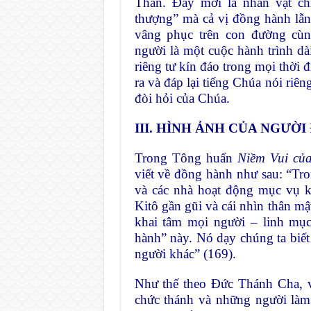
Thần. Đây mới là nhân vật ch
thượng” mà cả vị đồng hành lẫ
vâng phục trên con đường cù
người là một cuộc hành trình dà
riêng tư kín đáo trong mọi thời 
ra và đáp lại tiếng Chúa nói riên
đòi hỏi của Chúa.
III. HÌNH ẢNH CỦA NGƯỜ
Trong Tông huấn
Niềm Vui củ
viết về đồng hành như sau: “Tro
và các nhà hoạt động mục vụ 
Kitô gần gũi và cái nhìn thân mậ
khai tâm mọi người – linh mục
hành” này. Nó dạy chúng ta biết 
người khác” (169).
Như thế theo Đức Thánh Cha, v
chức thánh và những người làm 