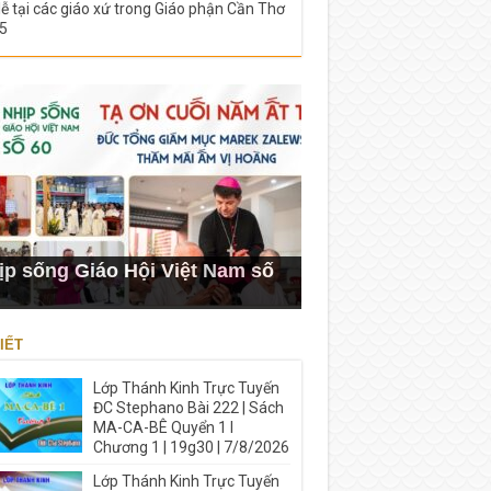
lễ tại các giáo xứ trong Giáo phận Cần Thơ
5
ịp sống Giáo Hội Việt Nam số
IẾT
Lớp Thánh Kinh Trực Tuyến
ĐC Stephano Bài 222 | Sách
MA-CA-BÊ Quyển 1 I
Chương 1 | 19g30 | 7/8/2026
Lớp Thánh Kinh Trực Tuyến