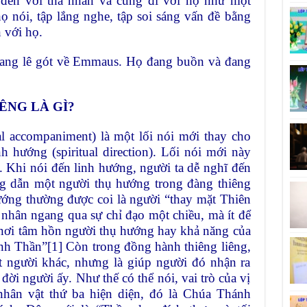
 đến với tha nhân và cùng đi với họ như một
ọ nói, tập lắng nghe, tập soi sáng vấn đề bằng
 với họ.
đang lê gót về Emmaus. Họ đang buồn và đang
ÊNG LÀ GÌ?
al accompaniment) là một lối nói mới thay cho
h hướng (spiritual direction). Lối nói mới này
 Khi nói đến linh hướng, người ta dễ nghĩ đến
g dẫn một người thụ hướng trong đàng thiêng
hướng thường được coi là người “thay mặt Thiên
 nhân ngang qua sự chỉ đạo một chiều, mà ít để
nơi tâm hồn người thụ hướng hay khả năng của
ánh Thần”[1] Còn trong đồng hành thiêng liêng,
 người khác, nhưng là giúp người đó nhận ra
ời người ấy. Như thế có thể nói, vai trò của vị
hân vật thứ ba hiện diện, đó là Chúa Thánh