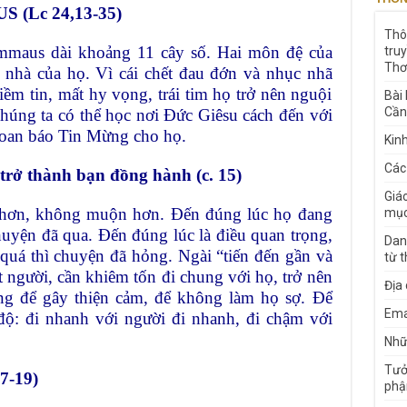
(Lc 24,13-35)
Thô
mmaus dài khoảng 11 cây số. Hai môn đệ của
tru
Thơ
 nhà của họ. Vì cái chết đau đớn và nhục nhã
iềm tin, mất hy vọng, trái tim họ trở nên nguội
Bài
Cần
chúng ta có thể học nơi Đức Giêsu cách đến với
loan báo Tin Mừng cho họ.
Kin
Các
trở thành bạn đồng hành (c. 15)
Giá
 hơn, không muộn hơn. Đến đúng lúc họ đang
mục
huyện đã qua. Đến đúng lúc là điều quan trọng,
Dan
quá thì chuyện đã hỏng. Ngài “tiến đến gần và
từ 
 người, cần khiêm tốn đi chung với họ, trở nên
Địa
ng để gây thiện cảm, để không làm họ sợ. Để
Ema
độ: đi nhanh với người đi nhanh, đi chậm với
Nhữn
Tưở
7-19)
phậ