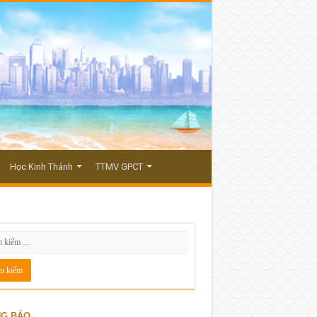
Học Kinh Thánh
TTMV GPCT
G BÁO