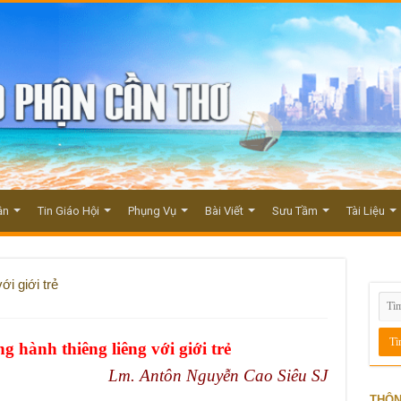
ận
Tin Giáo Hội
Phụng Vụ
Bài Viết
Sưu Tầm
Tài Liệu
ới giới trẻ
g hành thiêng liêng với giới trẻ
Lm. Antôn Nguyễn Cao Siêu SJ
THÔN