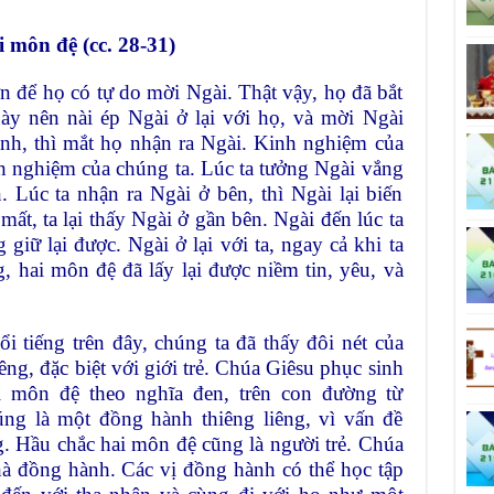
 môn đệ (cc. 28-31)
 để họ có tự do mời Ngài. Thật vậy, họ đã bắt
này nên nài ép Ngài ở lại với họ, và mời Ngài
nh, thì mắt họ nhận ra Ngài. Kinh nghiệm của
 nghiệm của chúng ta. Lúc ta tưởng Ngài vắng
. Lúc ta nhận ra Ngài ở bên, thì Ngài lại biến
ất, ta lại thấy Ngài ở gần bên. Ngài đến lúc ta
iữ lại được. Ngài ở lại với ta, ngay cả khi ta
 hai môn đệ đã lấy lại được niềm tin, yêu, và
 tiếng trên đây, chúng ta đã thấy đôi nét của
g, đặc biệt với giới trẻ. Chúa Giêsu phục sinh
i môn đệ theo nghĩa đen, trên con đường từ
g là một đồng hành thiêng liêng, vì vấn đề
ng. Hầu chắc hai môn đệ cũng là người trẻ. Chúa
à đồng hành. Các vị đồng hành có thể học tập