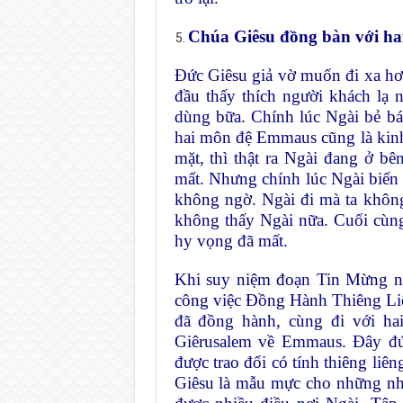
Chúa Giêsu đồng bàn với hai
Đức Giêsu giả vờ muốn đi xa hơn
đầu thấy thích người khách lạ 
dùng bữa. Chính lúc Ngài bẻ bá
hai môn đệ Emmaus cũng là kinh
mặt, thì thật ra Ngài đang ở bên
mất. Nhưng chính lúc Ngài biến m
không ngờ. Ngài đi mà ta không g
không thấy Ngài nữa. Cuối cùng,
hy vọng đã mất.
Khi suy niệm đoạn Tin Mừng nổi
công việc Đồng Hành Thiêng Liên
đã đồng hành, cùng đi với ha
Giêrusalem về Emmaus. Đây đún
được trao đổi có tính thiêng liê
Giêsu là mẫu mực cho những nh