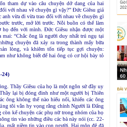
Giờ 
ốn tham dự vào câu chuyện dở dang của hai
202
 đổi với nhau về chuyện gì vậy?” Đức Giêsu giả
 anh vừa đi vừa trao đổi với nhau về chuyện gì
 bước trước, mở lời trước. Nỗi buồn có thể làm
hờ họ đến với mình. Đức Giêsu nhận được một
ỉa mai: “Chắc ông là người duy nhất trú ngụ tại
những chuyện đã xảy ra trong thành mấy bữa
ản lòng, và khiêm tốn tiếp tục gợi chuyện:
àm như không biết để hai ông có cơ hội bày tỏ
Nh
-24)
60
 ông. Thầy Giêsu của họ là một ngôn sứ đầy uy
BÀI V
Thầy lại bị đóng đinh như một người bị Thiên
ác ông không thể nào hiểu nổi, khiến các ông
húng tôi vẫn hy vọng rằng chính Người là Đấng
ng còn kể chuyện các phụ nữ trong nhóm của họ
ng tin vào những điều các bà này nói (cc. 22-
a, mất niềm tin vào con người. Hai môn đệ đã