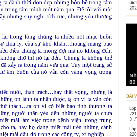
g ta dành thời dọn dẹp những bộn bề trong tâm
Giờ 
202
u trong tâm mình một năm qua. Để rồi với một
ầy những suy nghĩ tích cực, những yêu thương
lại trong lòng chúng ta nhiều nốt nhạc buồn
 sự chia ly, của sự khó khăn…hoang mang bao
hiều điều chúng ta mong đợi mà nó không đến,
 không chờ thì nó lại đến. Chúng ta không thể
 đã xảy ra trong năm vừa qua. Tuy một trang sử
 dư âm buồn của nó vẫn còn vang vọng trong
Nh
60
tiếc nuối, than trách…hay thất vọng, nhưng là
BÀI V
 những ơn lành ta nhận được, tạ ơn vì ta vẫn còn
hử thách…tạ ơn vì có biết bao tình thương ta
Lớp
những người thân yêu đến những người ta chưa
221
miệt mài làm việc trong bệnh viện, trong trung
31/
cho ta, hay họ đang miệt mài trên những cánh
Lớp
ệt mài đâu đó trong các công ty, xí nghiệp …
220