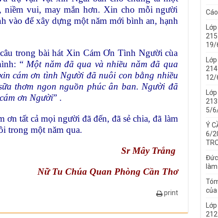
, niềm vui, may mắn hơn. Xin cho mỗi người
Cáo
nh vào để xây dựng một năm mới bình an, hạnh
Lớp
215
19/
i câu trong bài hát Xin Cám Ơn Tình Người cùa
Lớp
mình: “
Một năm đã qua và nhiều năm đã qua
214 
 xin cám ơn tình Người đã nuôi con bằng nhiều
12/
 sữa thơm ngon nguồn phúc ân ban. Người đã
Lớp
n cám ơn Người
” .
213 
5/6
m ơn tất cả mọi người đã đến, đã sẻ chia, đã làm
Ý C
ôi trong một năm qua.
6/2
TRO
Sr Mây Trắng
Đức
làm
Nữ Tu Chúa Quan Phòng Cần Thơ
Tóm
của 
print
Lớp
212 