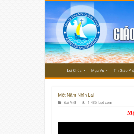
Lời Chúa
Mục Vụ
Tin Giáo Ph
Một Năm Nhìn Lại
Bài Viết
1,435 lượt xem
Mộ