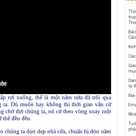
Thô
tru
Thơ
Bài
Cần
Kin
Các
Giá
mục
Dan
từ 
Địa
ắp rơi xuống, thế là một năm nữa đã trôi qua
g ta. Dù muốn hay không thì thời gian vẫn cứ
Ema
ng chờ đợi chúng ta, nó cứ theo vòng xoay một
Nhữn
 thế đều đều.
Tưở
phậ
ho chúng ta dọn dẹp nhà cửa, chuẩn bị đón năm