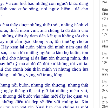
24/
ay. Và còn biết bao những con người khác đang
 lãnh vực cuộc sống, nơi nguy hiểm…để cho
Bảo
…
Cha 
với
để ta thấy được những thiếu sót, những hành vi
Lớp
ác ái, thiếu niềm vui…mà chúng ta đã dành cho
219
17/
i những điều ấy đem đến kết quả không tốt cho
hay một cảm giác không vui, tổn thương cho ai
Lễ 
. Hãy xem lại cuốn phim đời mình năm qua để
Pha
 sai, ta xin lỗi những người ta làm họ buồn, tổn
Lớp
 thứ cho những ai đã làm tổn thương mình, tha
218
10/
hay hữu ý mà ai đó đã đối xử không tốt với ta.
 thứ cho chính bản thân mình vì những chọn lựa
Ý ng
g đúng…những vụng vỡ trong lòng…
anh
Lớp
những nỗi buồn, những tổn thương, những thất
217
 ngày tháng cũ, chỉ giữ lại những niềm vui,
3/7
êu thương để bước vào năm mới đầy lạc quan và
Lớp
những điều tốt đẹp sẽ đến với chúng ta. Xin
216
 vũ trụ vạn vật xin Ngài ban cho chúng ta một
26/