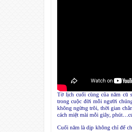
Tờ lịch cuối cùng của năm cũ s
trong cuộc đời mỗi người chún
không ngừng trôi, thời gian chẳ
cách miệt mài mỗi giây, phút…cứ
Cuối năm là dịp không chỉ để c