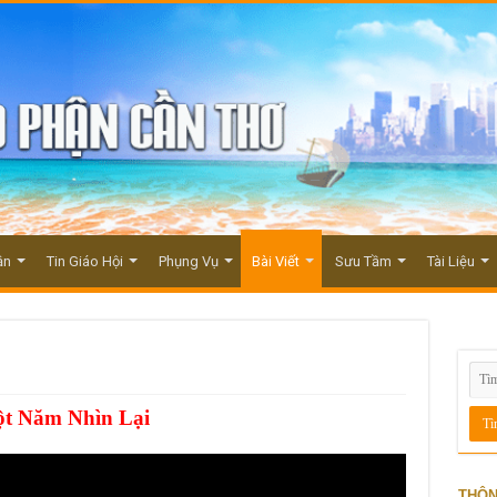
ận
Tin Giáo Hội
Phụng Vụ
Bài Viết
Sưu Tầm
Tài Liệu
t Năm Nhìn Lại
THÔN