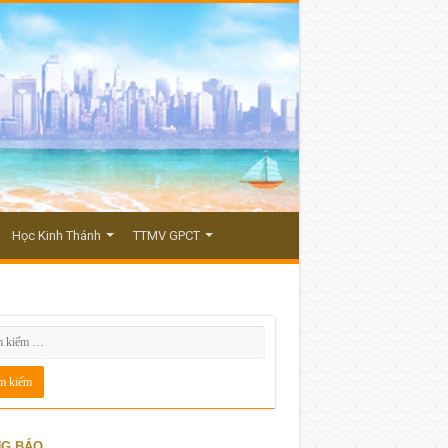
Học Kinh Thánh
TTMV GPCT
G BÁO