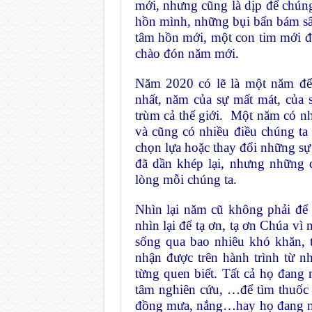
mới, nhưng cũng là dịp để chún
hồn mình, những bụi bẩn bám sâ
tâm hồn mới, một con tim mới đ
chào đón năm mới.
Năm 2020 có lẽ là một năm để 
nhất, năm của sự mất mát, của
trùm cả thế giới. Một năm có n
và cũng có nhiều điều chúng ta
chọn lựa hoặc thay đổi những sự
đã dần khép lại, nhưng những
lòng mỗi chúng ta.
Nhìn lại năm cũ không phải để 
nhìn lại để tạ ơn, tạ ơn Chúa vì
sống qua bao nhiêu khó khăn, t
nhận được trên hành trình từ 
từng quen biết. Tất cả họ đang 
tâm nghiên cứu, …để tìm thuốc 
đồng mưa, nắng…hay họ đang mi