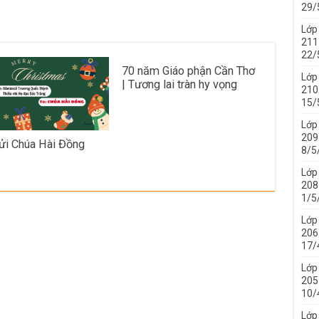
29/
Lớp
211 
22/
70 năm Giáo phận Cần Thơ
Lớp
| Tương lai tràn hy vọng
210 
15/
Lớp
209 
ửi Chúa Hài Đồng
8/5
Lớp
208 
1/5
Lớp
206 
17/
Lớp
205 
10/
Lớp