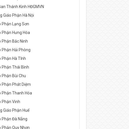
Ban Thánh Kinh HĐGMVN
g Giáo Phận Hà Nội
o Phận Lạng Sơn
o Phận Hưng Hóa
o Phận Bắc Ninh
o Phận Hải Phòng
o Phận Hà Tĩnh
o Phận Thái Bình
o Phận Bùi Chu
o Phận Phát Diệm
o Phận Thanh Hóa
o Phận Vinh
g Giáo Phận Huế
o Phận Đà Nẵng
o Phận Quy Nhơn