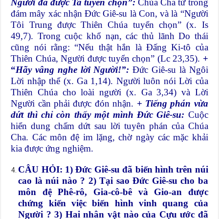
Người đã được Ta tuyển chọn”:
Chúa Cha từ trong
đám mây xác nhận Đức Giê-su là Con, và là “Người
Tôi Trung được Thiên Chúa tuyển chọn” (x. Is
49,7). Trong cuộc khổ nạn, các thủ lãnh Do thái
cũng nói rằng: “Nếu thật hắn là Đấng Ki-tô của
Thiên Chúa, Người được tuyển chọn” (Lc 23,35).
+
“
Hãy vâng nghe lời Người!”:
Đức Giê-su là Ngôi
Lời nhập thể (x. Ga 1,14). Người luôn nói Lời của
Thiên Chúa cho loài người (x. Ga 3,34) và Lời
Người cần phải được đón nhận.
+
Tiếng phán vừa
dứt thì chỉ còn thấy một mình Đức Giê-su:
Cuộc
hiển dung chấm dứt sau lời tuyên phán của Chúa
Cha. Các môn đệ im lặng, chờ ngày các mặc khải
kia được ứng nghiệm.
CÂU HỎI: 1) Đức Giê-su đã biến hình trên núi
cao là núi nào ? 2) Tại sao Đức Giê-su cho ba
môn đệ Phê-rô, Gia-cô-bê và Gio-an được
chứng kiến việc biến hình vinh quang của
Người ? 3) Hai nhân vật nào của Cựu ước đã