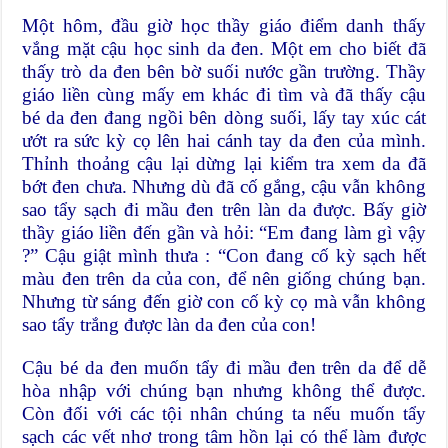
Một hôm, đầu giờ học thầy giáo điểm danh thấy
vắng mặt cậu học sinh da đen. Một em cho biết đã
thấy trò da đen bên bờ suối nước gần trường. Thầy
giáo liền cùng mấy em khác đi tìm và đã thấy cậu
bé da đen đang ngồi bên dòng suối, lấy tay xúc cát
ướt ra sức kỳ cọ lên hai cánh tay da đen của mình.
Thỉnh thoảng cậu lại dừng lại kiểm tra xem da đã
bớt đen chưa. Nhưng dù đã cố gắng, cậu vẫn không
sao tẩy sạch đi mầu đen trên làn da được. Bấy giờ
thầy giáo liền đến gần và hỏi: “Em đang làm gì vậy
?” Cậu giật mình thưa : “Con đang cố kỳ sạch hết
màu đen trên da của con, để nên giống chúng bạn.
Nhưng từ sáng đến giờ con cố kỳ cọ mà vẫn không
sao tẩy trắng được làn da đen của con!
Cậu bé da đen muốn tẩy đi mầu đen trên da để dễ
hòa nhập với chúng bạn nhưng không thể được.
Còn đối với các tội nhân chúng ta nếu muốn tẩy
sạch các vết nhơ trong tâm hồn lại có thể làm được