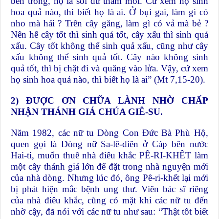
bên trong, họ là sói dữ tham mồi. Cứ xem họ sinh
hoa quả nào, thì biết họ là ai. Ở bụi gai, làm gì có
nho mà hái ? Trên cây găng, làm gì có vả mà bẻ ?
Nên hễ cây tốt thì sinh quả tốt, cây xấu thì sinh quả
xấu. Cây tốt không thể sinh quả xấu, cũng như cây
xấu không thể sinh quả tốt. Cây nào không sinh
quả tốt, thì bị chặt đi và quăng vào lửa. Vậy, cứ xem
họ sinh hoa quả nào, thì biết họ là ai” (Mt 7,15-20).
2) ĐƯỢC ƠN CHỮA LÀNH NHỜ CHẤP
NHẬN THÁNH GIÁ CHÚA GIÊ-SU.
Năm 1982, các nữ tu Dòng Con Đức Bà Phù Hộ,
quen gọi là Dòng nữ Sa-lê-diên ở Cáp bên nước
Hai-ti, muốn thuê nhà điêu khắc PÊ-RI-KHÊT làm
một cây thánh giá lớn để đặt trong nhà nguyện mới
của nhà dòng. Nhưng lúc đó, ông Pê-ri-khết lại mới
bị phát hiện mắc bệnh ung thư. Viên bác sĩ riêng
của nhà điêu khắc, cũng có mặt khi các nữ tu đến
nhờ cậy, đã nói với các nữ tu như sau: “Thật tốt biết