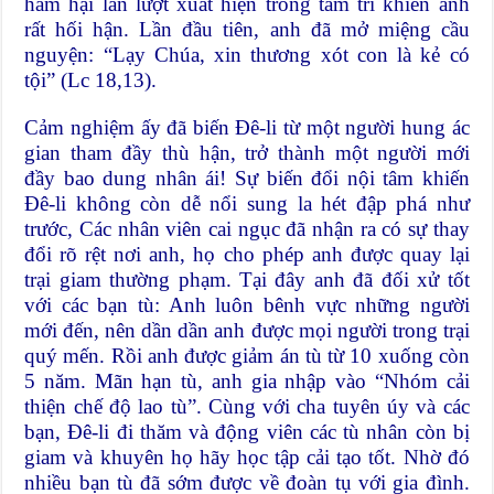
hãm hại lần lượt xuất hiện trong tâm trí khiến anh
rất hối hận. Lần đầu tiên, anh đã mở miệng cầu
nguyện: “Lạy Chúa, xin thương xót con là kẻ có
tội” (Lc 18,13).
Cảm nghiệm ấy đã biến Đê-li từ một người hung ác
gian tham đầy thù hận, trở thành một người mới
đầy bao dung nhân ái! Sự biến đổi nội tâm khiến
Đê-li không còn dễ nổi sung la hét đập phá như
trước, Các nhân viên cai ngục đã nhận ra có sự thay
đổi rõ rệt nơi anh, họ cho phép anh được quay lại
trại giam thường phạm. Tại đây anh đã đối xử tốt
với các bạn tù: Anh luôn bênh vực những người
mới đến, nên dần dần anh được mọi người trong trại
quý mến. Rồi anh được giảm án tù từ 10 xuống còn
5 năm. Mãn hạn tù, anh gia nhập vào “Nhóm cải
thiện chế độ lao tù”. Cùng với cha tuyên úy và các
bạn, Đê-li đi thăm và động viên các tù nhân còn bị
giam và khuyên họ hãy học tập cải tạo tốt. Nhờ đó
nhiều bạn tù đã sớm được về đoàn tụ với gia đình.