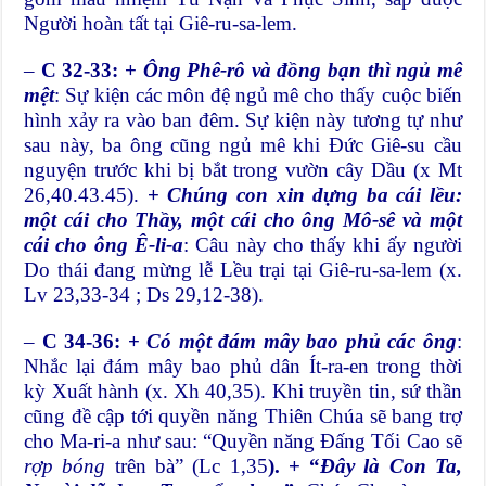
Người hoàn tất tại Giê-ru-sa-lem.
–
C 32-33: +
Ông Phê-rô và đồng bạn thì ngủ mê
mệt
: Sự kiện các môn đệ ngủ mê cho thấy cuộc biến
hình xảy ra vào ban đêm. Sự kiện này tương tự như
sau này, ba ông cũng ngủ mê khi Đức Giê-su cầu
nguyện trước khi bị bắt trong vườn cây Dầu (x Mt
26,40.43.45).
+
Chúng con xin dựng ba cái lều:
một cái cho Thầy, một cái cho ông Mô-sê và một
cái cho ông Ê-li-a
: Câu này cho thấy khi ấy người
Do thái đang mừng lễ Lều trại tại Giê-ru-sa-lem (x.
Lv 23,33-34 ; Ds 29,12-38).
–
C 34-36: +
Có một đám mây bao phủ các ông
:
Nhắc lại đám mây bao phủ dân Ít-ra-en trong thời
kỳ Xuất hành (x. Xh 40,35). Khi truyền tin, sứ thần
cũng đề cập tới quyền năng Thiên Chúa sẽ bang trợ
cho Ma-ri-a như sau: “Quyền năng Đấng Tối Cao sẽ
rợp bóng
trên bà” (Lc 1,35
). + “
Đây là Con Ta,