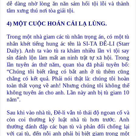
dễ dàng nhờ lòng ăn năn sám hối tội lỗi và thành
tâm xưng thú nơi tòa giải tội.
4) MỘT CUỘC HOÁN CẢI LẠ LÙNG.
Trong một nhà giam các tù nhân trọng án, có một tù
nhân khét tiếng hung ác tên là SI-TA ĐÊ-LI (Starr
Daily). Anh ta vào tù ra khám nhiều lần vì tội say
sỉn đánh lộn làm mất an ninh trật tự xã hội. Trong
lần tuyên án thứ năm, quan tòa đã phải tuyên bố:
“Chúng tôi biết rằng có bắt anh ở tù thêm cũng
chẳng có kết quả. Phải nói thật là: chúng tôi hoàn
toàn thất vọng về anh! Nhưng chúng tôi không thể
không tuyên án cho anh. Lần này anh bị tù giam 10
năm”.
Sau khi vào nhà tù, Đê-li vẫn tỏ thái độ ngoan cố và
còn coi thường kỷ luật nhà tù hơn trước. Anh
thường đánh đập các bạn tù và phản đối chống lại
với cai tù, đến nỗi anh phải bị biệt giam trong một