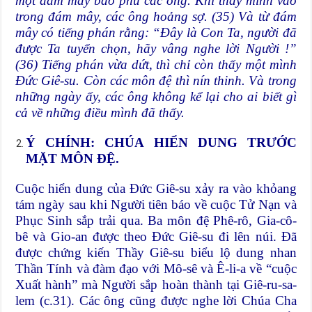
một đám mây bao phủ các ông. Khi thấy mình vào
trong đám mây, các ông hoảng sợ. (35) Và từ đám
mây có tiếng phán rằng: “Đây là Con Ta, người đã
được Ta tuyển chọn, hãy vâng nghe lời Người !”
(36) Tiếng phán vừa dứt, thì chỉ còn thấy một mình
Đức Giê-su. Còn các môn đệ thì nín thinh. Và trong
những ngày ấy, các ông không kể lại cho ai biết gì
cả về những điều mình đã thấy.
Ý CHÍNH: CHÚA HIỂN DUNG TRƯỚC
MẶT MÔN ĐỆ.
Cuộc hiển dung của Đức Giê-su xảy ra vào khỏang
tám ngày sau khi Người tiên báo về cuộc Tử Nạn và
Phục Sinh sắp trải qua. Ba môn đệ Phê-rô, Gia-cô-
bê và Gio-an được theo Đức Giê-su đi lên núi. Đã
được chứng kiến Thầy Giê-su biểu lộ dung nhan
Thần Tính và đàm đạo với Mô-sê và Ê-li-a về “cuộc
Xuất hành” mà Người sắp hoàn thành tại Giê-ru-sa-
lem (c.31). Các ông cũng được nghe lời Chúa Cha