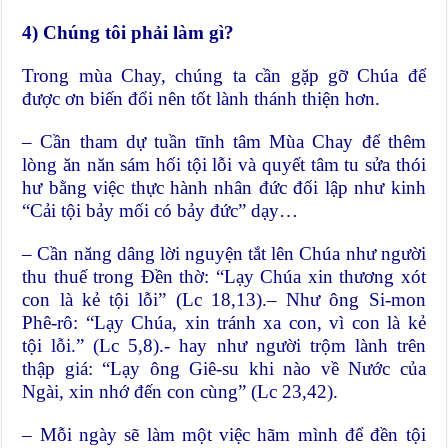
4) Chúng tôi phải làm gì?
Trong mùa Chay, chúng ta cần gặp gỡ Chúa để
được ơn biến đổi nên tốt lành thánh thiện hơn.
– Cần tham dự tuần tĩnh tâm Mùa Chay để thêm
lòng ăn năn sám hối tội lỗi và quyết tâm tu sửa thói
hư bằng việc thực hành nhân đức đối lập như kinh
“Cải tội bảy mối có bảy đức” dạy…
– Cần năng dâng lời nguyện tắt lên Chúa như người
thu thuế trong Đền thờ: “Lạy Chúa xin thương xót
con là kẻ tội lỗi” (Lc 18,13).– Như ông Si-mon
Phê-rô: “Lạy Chúa, xin tránh xa con, vì con là kẻ
tội lỗi.” (Lc 5,8).- hay như người trộm lành trên
thập giá: “Lạy ông Giê-su khi nào về Nước của
Ngài, xin nhớ đến con cùng” (Lc 23,42).
– Mỗi ngày sẽ làm một việc hãm mình để đền tội