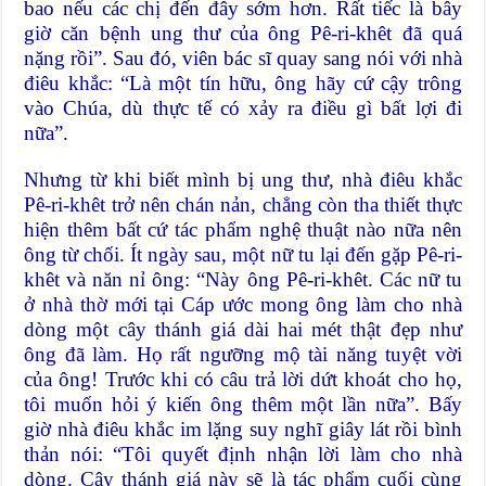
bao nếu các chị đến đây sớm hơn. Rất tiếc là bây
giờ căn bệnh ung thư của ông Pê-ri-khêt đã quá
nặng rồi”. Sau đó, viên bác sĩ quay sang nói với nhà
điêu khắc: “Là một tín hữu, ông hãy cứ cậy trông
vào Chúa, dù thực tế có xảy ra điều gì bất lợi đi
nữa”.
Nhưng từ khi biết mình bị ung thư, nhà điêu khắc
Pê-ri-khêt trở nên chán nản, chẳng còn tha thiết thực
hiện thêm bất cứ tác phẩm nghệ thuật nào nữa nên
ông từ chối. Ít ngày sau, một nữ tu lại đến gặp Pê-ri-
khêt và năn nỉ ông: “Này ông Pê-ri-khêt. Các nữ tu
ở nhà thờ mới tại Cáp ước mong ông làm cho nhà
dòng một cây thánh giá dài hai mét thật đẹp như
ông đã làm. Họ rất ngưỡng mộ tài năng tuyệt vời
của ông! Trước khi có câu trả lời dứt khoát cho họ,
tôi muốn hỏi ý kiến ông thêm một lần nữa”. Bấy
giờ nhà điêu khắc im lặng suy nghĩ giây lát rồi bình
thản nói: “Tôi quyết định nhận lời làm cho nhà
dòng. Cây thánh giá này sẽ là tác phẩm cuối cùng