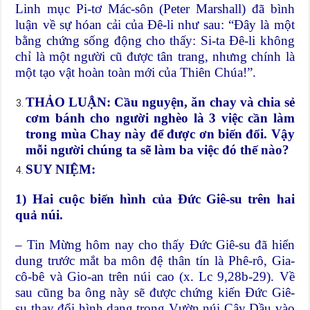
Linh mục Pi-tơ Mác-sôn (Peter Marshall) đã bình
luận về sự hóan cải của Đê-li như sau: “Đây là một
bằng chứng sống động cho thấy: Si-ta Đê-li không
chỉ là một người cũ được tân trang, nhưng chính là
một tạo vật hoàn toàn mới của Thiên Chúa!”.
THẢO LUẬN: Cầu nguyện, ăn chay và chia sẻ
cơm bánh cho người nghèo là 3 việc cần làm
trong mùa Chay này để được ơn biến đổi. Vậy
mỗi người chúng ta sẽ làm ba việc đó thế nào?
SUY NIỆM:
1) Hai cuộc biến hình của Đức Giê-su trên hai
quả núi.
– Tin Mừng hôm nay cho thấy Đức Giê-su đã hiển
dung trước mắt ba môn đệ thân tín là Phê-rô, Gia-
cô-bê và Gio-an trên núi cao (x. Lc 9,28b-29). Về
sau cũng ba ông này sẽ được chứng kiến Đức Giê-
su thay đổi hình dạng trong Vườn núi Cây Dầu vào