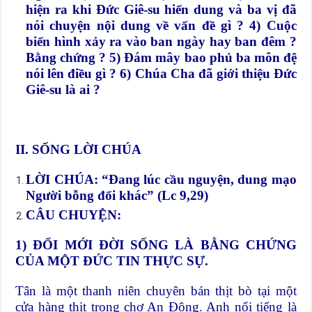
hiện ra khi Đức Giê-su hiển dung và ba vị đã
nói chuyện nội dung về vấn đề gì ? 4) Cuộc
biến hình xảy ra vào ban ngày hay ban đêm ?
Bằng chứng ? 5) Đám mây bao phủ ba môn đệ
nói lên điều gì ? 6) Chúa Cha đã giới thiệu Đức
Giê-su là ai ?
II. SỐNG LỜI CHÚA
LỜI CHÚA: “Đang lúc cầu nguyện, dung mạo
Người bỗng đổi khác” (Lc 9,29)
CÂU CHUYỆN:
1) ĐỔI MỚI ĐỜI SỐNG LÀ BẰNG CHỨNG
CỦA MỘT ĐỨC TIN THỰC SỰ.
Tân là một thanh niên chuyên bán thịt bò tại một
cửa hàng thịt trong chợ An Đông. Anh nổi tiếng là