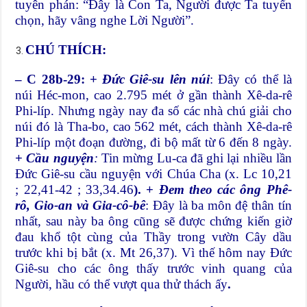
tuyên phán: “Đây là Con Ta, Người được Ta tuyển
chọn, hãy vâng nghe Lời Người”.
CHÚ THÍCH:
– C 28b-29: +
Đức Giê-su lên núi
: Đây có thể là
núi Héc-mon, cao 2.795 mét ở gần thành Xê-da-rê
Phi-líp. Nhưng ngày nay đa số các nhà chú giải cho
núi đó là Tha-bo, cao 562 mét, cách thành Xê-da-rê
Phi-líp một đoạn đường, đi bộ mất từ 6 đến 8 ngày.
+
Cầu nguyện
:
Tin mừng Lu-ca đã ghi lại nhiều lần
Đức Giê-su cầu nguyện với Chúa Cha (x. Lc 10,21
; 22,41-42 ; 33,34.46
). +
Đem theo các ông Phê-
rô, Gio-an và Gia-cô-bê
: Đây là ba môn đệ thân tín
nhất, sau này ba ông cũng sẽ được chứng kiến giờ
đau khổ tột cùng của Thầy trong vườn Cây dầu
trước khi bị bắt (x. Mt 26,37). Vì thế hôm nay Đức
Giê-su cho các ông thấy trước vinh quang của
Người, hầu có thể vượt qua thử thách ấy
.