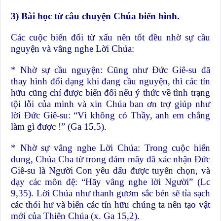
3) Bài học từ câu chuyện Chúa biến hình.
Các cuộc biến đổi từ xấu nên tốt đều nhờ sự cầu
nguyện và vâng nghe Lời Chúa:
* Nhờ sự cầu nguyện: Cũng như Đức Giê-su đã
thay hình đổi dạng khi đang cầu nguyện, thì các tín
hữu cũng chỉ được biến đổi nếu ý thức về tình trạng
tội lỗi của mình và xin Chúa ban ơn trợ giúp như
lời Đức Giê-su: “Vì không có Thầy, anh em chẳng
làm gì được !” (Ga 15,5).
* Nhờ sự vâng nghe Lời Chúa: Trong cuộc hiển
dung, Chúa Cha từ trong đám mây đã xác nhận Đức
Giê-su là Người Con yêu dấu được tuyển chọn, và
dạy các môn đệ: “Hãy vâng nghe lời Người” (Lc
9,35). Lời Chúa như thanh gươm sắc bén sẽ tỉa sạch
các thói hư và biến các tín hữu chúng ta nên tạo vật
mới của Thiên Chúa (x. Ga 15,2).