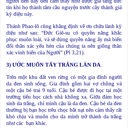
người đến đây đều cảm thấy như được gia tăng đức
tin khi họ thành tâm cầu nguyện trước cây thánh giá
kỳ diệu này.
Thánh Phao-lô cũng khẳng định về ơn chữa lành kỳ
diệu như sau: “Đức Giê-su có quyền năng khắc
phục muôn loài, và sẽ dùng quyền năng ấy mà biến
đổi thân xác yếu hèn của chúng ta nên giống thân
xác vinh hiển của Người” (Pl 3,21).
3) ƯỚC MUỐN TẨY TRẮNG LÀN DA
.
Trên một khu đất ven rừng có một gia đình người
da đen sinh sống. Gia đình gồm hai vợ chồng và
một cậu bé trai 9 tuổi. Cậu bé được đi học tại một
trường tiểu học cách nhà không xa. Giữa đám học
sinh da trắng, chỉ mình cậu là da đen. Cậu bé da đen
thường bị bạn học trêu chọc bắt nạt nên cảm thấy rất
khó chịu và muốn cho da mình trở thành da trắng
như các bạn khác.