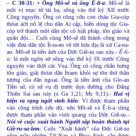
–
C 30-31: +
Ông Mô-sê và ông Ê-li-a
:
Mô-sê
là
một vị mục tử tài ba, sống vào thế kỷ XII trước
Công nguyên. Ông có công cứu con cháu Gia-cóp
thóat ách nô lệ cho dân Ai cập, biến dòng tộc Gia-
cóp trở thành một dân tộc có luật pháp, tôn giáo và
quân đội… Cuối cùng Mô-sê đã thành công trong
việc đưa dân tộc Ít-ra-en về tới hứa địa là xứ Ca-na-
an. Mô-sê là tiền ảnh của Đức Giê-su sau này.-
Ê-li-
a:
là một ngôn sứ sống vào thế kỷ IX trước Công
nguyên vào thời các Vua. Ông có công chấn hưng
tôn giáo, giải thóat dân Ítraen khỏi sự tôn thờ thần
tượng của dân ngoại. Ông là tiền ảnh của Gio-an
Tiền sứ, có sứ vụ đi trước dọn đường cho Đấng
Thiên Sai sau này (x Ga 1,21; Mc 9,11).-
Hai vị
hiện ra rạng ngời vinh hiển
: Vì được tham phần
vào công trình cứu độ, nên Mô-sê và Ê-li-a cũng
được tham phần vào vinh quang của Đức Giê-su.-
Nói về cuộc xuất hành Người sắp hoàn thành tại
Giê-ru-sa-lem
: Cuộc “Xuất hành” của Đức Giê-su
gồm mầu nhiệm Tử Nạn và Phục Sinh, sắp được