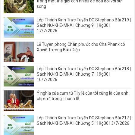
trong một thế giới còn nhiều đe dọa đối với sự
sống
Lớp Thánh Kinh Trực Tuyến ĐC Stephano Bài 219 |
Sách NƠ-KHE-MI-A I Chương 9 | 19g30 |
17/7/2026
Lễ Tuyên phong Chân phước cho Cha Phanxicô
Xaviê Trương Bửu Diệp
Lớp Thánh Kinh Trực Tuyến ĐC Stephano Bài 218 |
Sách NƠ-KHE-MI-A I Chương 7 | 19g30 |
10/7/2026
Ý nghĩa của cụm từ “Hy lễ của tôi cũng là của anh
chị em” trong Thánh lễ
Lớp Thánh Kinh Trực Tuyến ĐC Stephano Bài 217 |
Sách NƠ-KHE-MI-A I Chương 5 | 19g30 | 3/7/2026