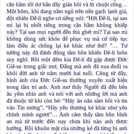
căn hầm tối dơ bẩn đầy gián hôi và lũ chuột cống…
Một hôm, khi đang nằm ngủ trên nền gạch lạnh giá,
đột nhiên Đê-li nghe có tiếng nói: “Hỡi Đê-li, tại sao
mi lại bị nhốt riêng trong căn hầm khủng khiếp
này? Tại sao mọi người đều thù ghét mi? Tại sao mi
không dùng sức khỏe để phục vụ mà cứ tiếp tục
làm điều ác chống lại kẻ khác như thế? ”… Tư
tưởng này đã đánh động tâm hồn khiến Đê-li luôn
suy nghĩ. Rồi một đêm kia Đê-li đã gặp được Đức
Giê-su trong giấc mơ, Đấng mà anh đã xua đuổi ra
khỏi đời anh từ năm mười hai tuổi. Cũng từ đây,
hình ảnh của Đức Giê-su thường xuyên xuất hiện
trong tâm trí anh. Anh mơ thấy Người đã đến bên
âu yếm nhìn anh và nói với anh những lời mà anh
đã thuộc từ khi còn bé: “Hãy ăn năn sám hối và tin
vào Tin mừng”, “Hãy yêu thương kẻ khác như yêu
chính mình ngươi”… Anh cảm thấy tâm hồn bình
an mà từ trước đến nay chưa khi nào anh được
hưởng. Rồi khuôn mặt của những kẻ đã từng bị anh