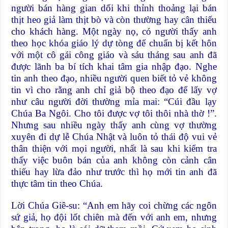
người bán hàng gian dối khi thỉnh thoảng lại bán
thịt heo giả làm thịt bò và còn thường hay cân thiếu
cho khách hàng. Một ngày nọ, có người thấy anh
theo học khóa giáo lý dự tòng để chuẩn bị kết hôn
với một cô gái công giáo và sáu tháng sau anh đã
được lãnh ba bí tích khai tâm gia nhập đạo. Nghe
tin anh theo đạo, nhiều người quen biết tỏ vẻ không
tin vì cho rằng anh chỉ giả bộ theo đạo để lấy vợ
như câu người đời thường mỉa mai: “Cúi đầu lạy
Chúa Ba Ngôi. Cho tôi được vợ tôi thôi nhà thờ !”.
Nhưng sau nhiều ngày thấy anh cùng vợ thường
xuyên đi dự lễ Chúa Nhật và luôn tỏ thái độ vui vẻ
thân thiện với mọi người, nhất là sau khi kiểm tra
thấy việc buôn bán của anh không còn cảnh cân
thiếu hay lừa đảo như trước thì họ mới tin anh đã
thực tâm tin theo Chúa.
Lời Chúa Giê-su: “Anh em hãy coi chừng các ngôn
sứ giả, họ đội lốt chiên mà đến với anh em, nhưng