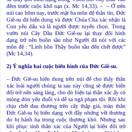
đêm trước cuộc khổ nạn (x. Mc 14,33). – – Ở trên
núi cao hôm nay, trước mặt ba môn đệ thân tín, Đức
Giê-su đã hiển dung và được Chúa Cha xác nhận là
Con yêu dấu và là người được tuyển chọn. Trong
vườn núi Cây Dầu Đức Giê-su lại thay đổi hình
dạng trở nên buồn sầu như Người đã nói với các
môn đệ : “Linh hồn Thầy buồn sầu đến chết được”
(Mc 14,34).
2) Ý nghĩa hai cuộc biến hình của Đức Giê-su.
– Đức Giê-su hiển dung trên núi để cho thấy thân
xác loài người chúng ta sau này cũng sẽ được biến
đổi trở nên sáng láng, cho dù hiện tại thân xác ấy có
mỏng dòn yếu đuối và dễ sa ngã phạm tội. Rồi khi
chịu chết đau thương trên cây thập giá, toàn thân
Đức Giê-su bị biến dạng với đầy nhứng vết thương
do bị hành hạ trong cuộc thương khó. Nhưng sau
khi phục sinh thân xác của Người lại biến đổi trở