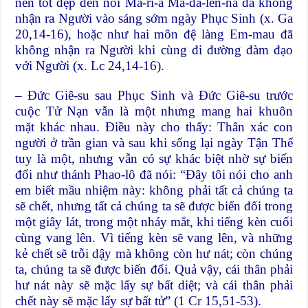
nên tốt đẹp đến nỗi Ma-ri-a Ma-đa-len-na đã không
nhận ra Người vào sáng sớm ngày Phục Sinh (x. Ga
20,14-16), hoặc như hai môn đệ làng Em-mau đã
không nhận ra Người khi cùng đi đường đàm đạo
với Người (x. Lc 24,14-16).
– Đức Giê-su sau Phục Sinh và Đức Giê-su trước
cuộc Tử Nạn vẫn là một nhưng mang hai khuôn
mặt khác nhau. Điều này cho thấy: Thân xác con
người ở trần gian và sau khi sống lại ngày Tận Thế
tuy là một, nhưng vẫn có sự khác biệt nhờ sự biến
đổi như thánh Phao-lô đã nói: “Đây tôi nói cho anh
em biết mầu nhiệm này: không phải tất cả chúng ta
sẽ chết, nhưng tất cả chúng ta sẽ được biến đổi trong
một giây lát, trong một nháy mắt, khi tiếng kèn cuối
cùng vang lên. Vì tiếng kèn sẽ vang lên, và những
kẻ chết sẽ trỗi dậy mà không còn hư nát; còn chúng
ta, chúng ta sẽ được biến đổi. Quả vậy, cái thân phải
hư nát này sẽ mặc lấy sự bất diệt; và cái thân phải
chết này sẽ mặc lấy sự bất tử” (1 Cr 15,51-53).