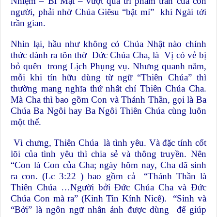
Nhiệm – Bí Mật – vượt quá trí phàm trần của con
người, phải nhờ Chúa Giêsu “bật mí” khi Ngài tới
trần gian.
Nhìn lại, hầu như không có Chúa Nhật nào chính
thức dành ra tôn thờ Đức Chúa Cha, là Vị có vẻ bị
bỏ quên trong Lịch Phụng vụ. Nhưng quanh năm,
mỗi khi tín hữu dùng từ ngữ “Thiên Chúa” thì
thường mang nghĩa thứ nhất chỉ Thiên Chúa Cha.
Mà Cha thì bao gồm Con và Thánh Thần, gọi là Ba
Chúa Ba Ngôi hay Ba Ngôi Thiên Chúa cùng luôn
một thể.
Vì chưng, Thiên Chúa là tình yêu. Và đặc tính cốt
lõi của tình yêu thì chia sẻ và thông truyền. Nên
“Con là Con của Cha; ngày hôm nay, Cha đã sinh
ra con. (Lc 3:22 ) bao gồm cả “Thánh Thần là
Thiên Chúa …Người bởi Đức Chúa Cha và Đức
Chúa Con mà ra” (Kinh Tin Kính Nicê). “Sinh và
“Bởi” là ngôn ngữ nhân ảnh được dùng để giúp