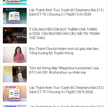
Lớp Thánh Kinh Trực Tuyến ĐC Stephano Bài 213 |
Sách ÉT-TE | Chương 5 | 19g30 | 5/6/2026
Ý CẦU NGUYỆN CỦA ĐỨC THÁNH CHA THÁNG
6/2026: CẦU NGUYỆN CHO CÁC GIÁ TRỊ TRONG
THỂ THAO
Đức Thánh Cha bổ nhiệm một nữ giáo dân làm
Tổng trưởng Bộ Truyền thông
Tóm tắt thông điệp “Magnifica humanitas” của
ĐTC Lêô XIV: AI phải phục vụ nhân loại
Lớp Thánh Kinh Trực Tuyến ĐC Stephano Bài 212 |
Sách ÉT-TE I Chương 3 | 19g30 | 29/5/2026
Lớp Thánh Kinh Trực Tuyến ĐC Stephano Bài 211 |