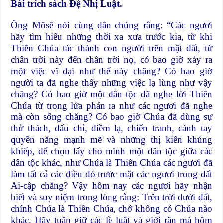
Bài trích sách Đệ Nhị Luật.
Ông Môsê nói cùng dân chúng rằng: “Các ngươi
hãy tìm hiểu những thời xa xưa trước kia, từ khi
Thiên Chúa tác thành con người trên mặt đất, từ
chân trời này đến chân trời nọ, có bao giờ xảy ra
một việc vĩ đại như thế này chăng? Có bao giờ
người ta đã nghe thấy những việc lạ lùng như vậy
chăng? Có bao giờ một dân tộc đã nghe lời Thiên
Chúa từ trong lửa phán ra như các ngươi đã nghe
mà còn sống chăng? Có bao giờ Chúa đã dùng sự
thử thách, dấu chỉ, điềm lạ, chiến tranh, cánh tay
quyền năng mạnh mẽ và những thị kiến khủng
khiếp, để chọn lấy cho mình một dân tộc giữa các
dân tộc khác, như Chúa là Thiên Chúa các ngươi đã
làm tất cả các điều đó trước mặt các ngươi trong đất
Ai-cập chăng? Vậy hôm nay các ngươi hãy nhận
biết và suy niệm trong lòng rằng: Trên trời dưới đất,
chính Chúa là Thiên Chúa, chớ không có Chúa nào
khác. Hãy tuân giữ các lề luật và giới răn mà hôm