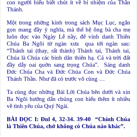
con người hiểu biết chút ít về bí nhiệm của Thần
Thánh.
Một trong những kinh trong sách Mục Lục, ngắn
gọn mang đầy ý nghĩa, mà thế hệ ông bà cha mẹ
luôn đọc vào Ngày Lễ nầy, để vinh danh Thiên
Chúa Ba Ngôi từ ngàn xưa qua tới ngàn sau:
“Thánh tai (thay, rất thánh) Thánh tai, Thánh tai,
Chúa là Chúa các binh dân thiên hạ. Cả và trời đất
đầy dẫy oai quờn sang trọng Chúa”. Sáng danh
Đức Chúa Cha và Đức Chúa Con và Đức Chúa
Thánh Thần. Như đã có trước vô cùng …
Ta cùng đọc những Bài Lời Chúa bên dưới và xin
Ba Ngôi hướng dẩn chúng con hiểu thêm ít nhiều
về tình yêu của Quý Ngài.
BÀI ĐỌC I: Đnl 4, 32-34. 39-40 “Chính Chúa
là Thiên Chúa, chớ không có Chúa nào khác”.