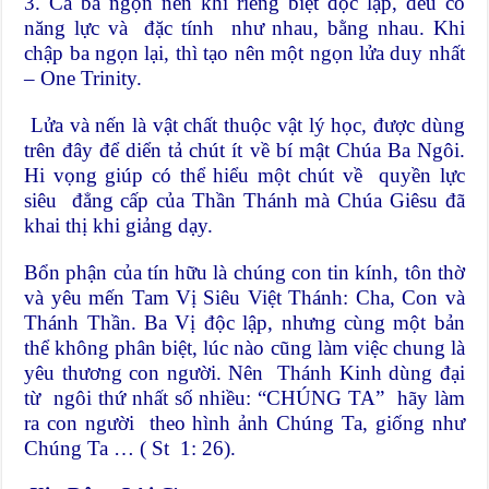
3. Cả ba ngọn nến khi riêng biệt độc lập, đều có
năng lực và đặc tính như nhau, bằng nhau. Khi
chập ba ngọn lại, thì tạo nên một ngọn lửa duy nhất
– One Trinity.
Lửa và nến là vật chất thuộc vật lý học, được dùng
trên đây để diển tả chút ít về bí mật Chúa Ba Ngôi.
Hi vọng giúp có thể hiểu một chút về quyền lực
siêu đẳng cấp của Thần Thánh mà Chúa Giêsu đã
khai thị khi giảng dạy.
Bổn phận của tín hữu là chúng con tin kính, tôn thờ
và yêu mến Tam Vị Siêu Việt Thánh: Cha, Con và
Thánh Thần. Ba Vị độc lập, nhưng cùng một bản
thể không phân biệt, lúc nào cũng làm việc c​hung là
yêu thương con người. Nên Thánh Kinh dùng đại
từ ngôi thứ nhất số nhiều: “CHÚNG TA” hãy làm
ra con người theo hình ảnh Chúng Ta, giống như
Chúng Ta … ( St 1: 26).