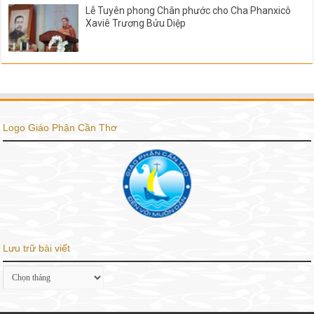
Lễ Tuyên phong Chân phước cho Cha Phanxicô
Xaviê Trương Bửu Diệp
Logo Giáo Phận Cần Thơ
Lưu trữ bài viết
Lưu
trữ
bài
viết