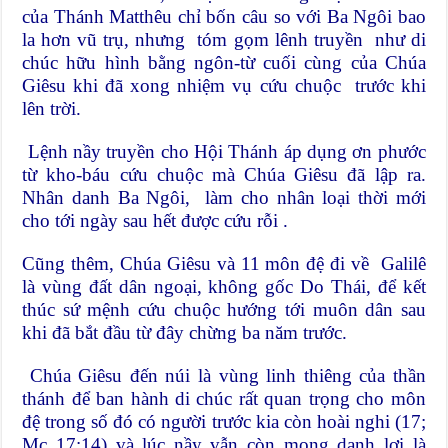
của Thánh Matthêu chỉ bốn câu so với Ba Ngôi bao
la hơn vũ trụ, nhưng tóm gọm lênh truyền như di
chúc hữu hình bằng ngôn-từ cuối cùng của Chúa
Giêsu khi đã xong nhiệm vụ cứu chuộc trước khi
lên trời.
Lệnh nầy truyền cho Hội Thánh áp dụng ơn phước
từ kho-báu cứu chuộc mà Chúa Giêsu đã lập ra.
Nhân danh Ba Ngôi, làm cho nhân loại thời mới
cho tới ngày sau hết được cứu rỗi .
Cũng thêm, Chúa Giêsu và 11 môn đệ đi về Galilê
là vùng đất dân ngoại, không gốc Do Thái, để kết
thúc sứ mệnh cứu chuộc hướng tới muôn dân sau
khi đã bắt đầu từ đây chừng ba năm trước.
Chúa Giêsu đến núi là vùng linh thiêng của thần
thánh để ban hành di chúc rất quan trọng cho môn
đệ trong số đó có người trước kia còn hoài nghi (17;
Mc 17:14) và lúc nầy vẫn còn mong danh lợi là