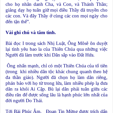
cho họ nhân danh Cha, và Con, và Thánh Thần;
giảng dạy họ tuân giữ mọi điều Thầy đã truyền cho
các con. Và đây Thầy ở cùng các con mọi ngày cho
đến tận thế”.
Vài ghi chú và tâm tình.
Bài đọc I trong sách Nhị Luật, Ông Môsê ôn duyệt
lại tình yêu bao la của Thiên Chúa qua những việc
Người đã làm trước khi Dân sắp vào Đất Hứa.
Ông nhấn mạnh, chỉ có một Thiên Chúa của tổ tiên
(trong khi nhiều dân tộc khác chung quanh theo hệ
đa thần giáo). Người đã chọn họ làm dân riêng,
phán bảo với họ từ trong lửa, làm nhiều phép lạ đưa
dân ra khỏi Ai Cập. Bù lại dân phải tuân giữa các
điều răn để được sống lâu là hạnh phúc lớn nhất của
đời người Do Thái.
Tới Bài Phúc Âm, Đoạn Tin Mừng được trích dẩn