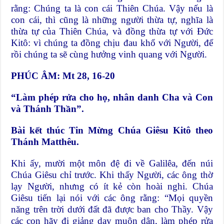
rằng: Chúng ta là con cái Thiên Chúa. Vậy nếu là
con cái, thì cũng là những người thừa tự, nghĩa là
thừa tự của Thiên Chúa, và đồng thừa tự với Đức
Kitô: vì chúng ta đồng chịu đau khổ với Người, để
rồi chúng ta sẽ cùng hưởng vinh quang với Người.
PHÚC ÂM: Mt 28, 16-20
“Làm phép rửa cho họ, nhân danh Cha và Con
và Thánh Thần”.
Bài kết thúc Tin Mừng Chúa Giêsu Kitô theo
Thánh Matthêu.
Khi ấy, mười một môn đệ đi về Galilêa, đến núi
Chúa Giêsu chỉ trước. Khi thấy Người, các ông thờ
lạy Người, nhưng có ít kẻ còn hoài nghi. Chúa
Giêsu tiến lại nói với các ông rằng: “Mọi quyền
năng trên trời dưới đất đã được ban cho Thầy. Vậy
các con hãy đi giảng dạy muôn dân, làm phép rửa