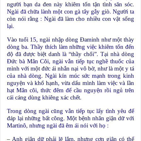
người bạn da đen này khiêm tốn tận tình săn sóc.
Ngài đã chữa lành một con gà tây gẫy giò. Người ta
còn nói rằng : Ngài đã làm cho nhiều con vật sống
lại.
Vào tuổi 15, ngài nhập dòng Đaminh như một thày
dòng ba. Thầy thích làm những việc khiêm tốn đến
độ đã được biệt danh là “thầy chổi”. Tại nhà dòng
Đức bà Mân Côi, ngài vẫn tiếp tục nghề thuốc của
mình với một đức ái nhẫn nại vô bờ, như là một y tá
của nhà dòng. Ngài kín múc sức mạnh trong kinh
nguyện và khổ hạnh, vừa dấu mình làm việc và lần
hạt Mân côi, thức đêm để cầu nguyện rồi ngủ trên
cái cáng dùng khiêng xác chết.
Trong dòng ngài cũng vẫn tiếp tục lấy tình yêu để
đáp lại những bất công. Một bệnh nhân giận dữ với
Martinô, nhưng ngài đã êm ái nói với họ :
– Anh giận dữ phải lẽ lắm, nhưng cơn giận có thể