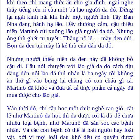
khi theo chị mang thức ăn cho gia đình, ngài nghe
thấy tiếng rên rỉ của một bà lão người da đỏ. Dừng
lại ngài kinh hãi khi thấy một người lính Tây Ban
Nha đang hành hạ lão. Đầy thương cảm, cậu thiếu
niên Martinô cúi xuống lão già người da đỏ. Nhưng
ông thù ghét cự tuyệt : Thằng nô lệ … mày đen đủi.
Bọn da đen tụi mày là kẻ thù của dân da đỏ.
Nhưng người thiếu niên da đen này đã không bỏ
cậu đi. Cậu nói chuyện với lão già da đỏ cách dịu
dàng đến nỗi lão đã thú nhận là ba ngày rồi không
ăn thứ gì vào bụng lại chẳng có con cháu gì cả.
Martinô đã khóc và đưa tất cả thực phẩm cả ngày đã
mua được cho lão già.
Vào thời đó, chỉ cần học một chút nghề cạo gió, cắt
lể như Martinô đã học thì đã được coi là đủ để chữa
nhiều loại bệnh, như Martinô đã săn sóc các bệnh
nhân. Và các con bệnh có thể là loài người hay loài
vật, bởi vì mọi loài đau khổ đều có quyền được