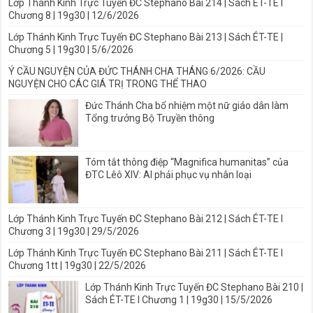
Lớp Thánh Kinh Trực Tuyến ĐC Stephano Bài 214 | Sách ÉT-TE I
Chương 8 | 19g30 | 12/6/2026
Lớp Thánh Kinh Trực Tuyến ĐC Stephano Bài 213 | Sách ÉT-TE |
Chương 5 | 19g30 | 5/6/2026
Ý CẦU NGUYỆN CỦA ĐỨC THÁNH CHA THÁNG 6/2026: CẦU
NGUYỆN CHO CÁC GIÁ TRỊ TRONG THỂ THAO
Đức Thánh Cha bổ nhiệm một nữ giáo dân làm
Tổng trưởng Bộ Truyền thông
Tóm tắt thông điệp “Magnifica humanitas” của
ĐTC Lêô XIV: AI phải phục vụ nhân loại
Lớp Thánh Kinh Trực Tuyến ĐC Stephano Bài 212 | Sách ÉT-TE I
Chương 3 | 19g30 | 29/5/2026
Lớp Thánh Kinh Trực Tuyến ĐC Stephano Bài 211 | Sách ÉT-TE I
Chương 1tt | 19g30 | 22/5/2026
Lớp Thánh Kinh Trực Tuyến ĐC Stephano Bài 210 |
Sách ÉT-TE I Chương 1 | 19g30 | 15/5/2026