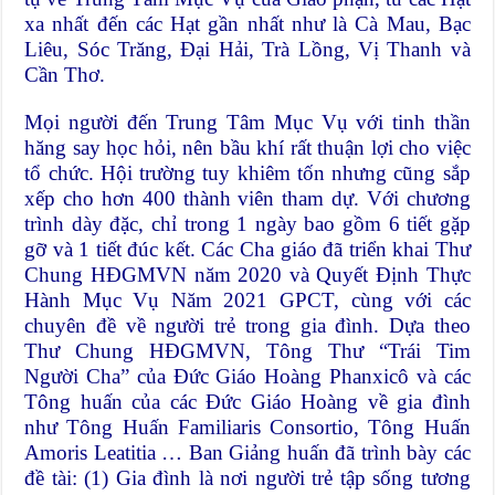
xa nhất đến các Hạt gần nhất như là Cà Mau, Bạc
Liêu, Sóc Trăng, Đại Hải, Trà Lồng, Vị Thanh và
Cần Thơ.
Mọi người đến Trung Tâm Mục Vụ với tinh thần
hăng say học hỏi, nên bầu khí rất thuận lợi cho việc
tổ chức. Hội trường tuy khiêm tốn nhưng cũng sắp
xếp cho hơn 400 thành viên tham dự. Với chương
trình dày đặc, chỉ trong 1 ngày bao gồm 6 tiết gặp
gỡ và 1 tiết đúc kết. Các Cha giáo đã triển khai Thư
Chung HĐGMVN năm 2020 và Quyết Định Thực
Hành Mục Vụ Năm 2021 GPCT, cùng với các
chuyên đề về người trẻ trong gia đình. Dựa theo
Thư Chung HĐGMVN, Tông Thư “Trái Tim
Người Cha” của Đức Giáo Hoàng Phanxicô và các
Tông huấn của các Đức Giáo Hoàng về gia đình
như Tông Huấn Familiaris Consortio, Tông Huấn
Amoris Leatitia … Ban Giảng huấn đã trình bày các
đề tài: (1) Gia đình là nơi người trẻ tập sống tương