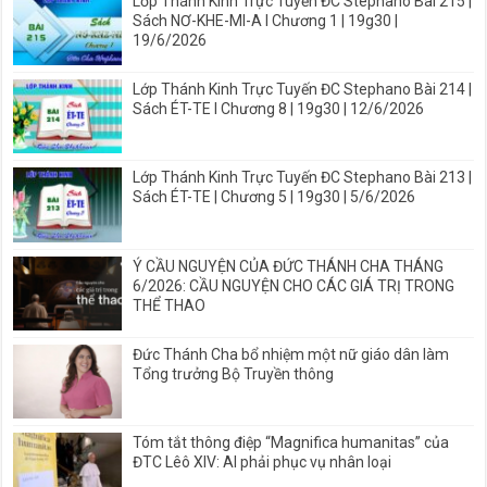
Lớp Thánh Kinh Trực Tuyến ĐC Stephano Bài 215 |
Sách NƠ-KHE-MI-A I Chương 1 | 19g30 |
19/6/2026
Lớp Thánh Kinh Trực Tuyến ĐC Stephano Bài 214 |
Sách ÉT-TE I Chương 8 | 19g30 | 12/6/2026
Lớp Thánh Kinh Trực Tuyến ĐC Stephano Bài 213 |
Sách ÉT-TE | Chương 5 | 19g30 | 5/6/2026
Ý CẦU NGUYỆN CỦA ĐỨC THÁNH CHA THÁNG
6/2026: CẦU NGUYỆN CHO CÁC GIÁ TRỊ TRONG
THỂ THAO
Đức Thánh Cha bổ nhiệm một nữ giáo dân làm
Tổng trưởng Bộ Truyền thông
Tóm tắt thông điệp “Magnifica humanitas” của
ĐTC Lêô XIV: AI phải phục vụ nhân loại