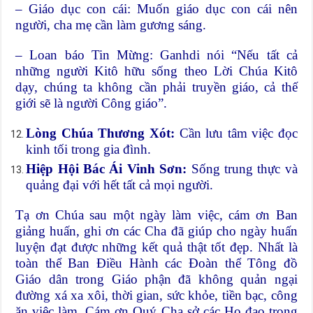
– Giáo dục con cái: Muốn giáo dục con cái nên
người, cha mẹ cần làm gương sáng.
– Loan báo Tin Mừng: Ganhdi nói “Nếu tất cả
những người Kitô hữu sống theo Lời Chúa Kitô
dạy, chúng ta không cần phải truyền giáo, cả thế
giới sẽ là người Công giáo”.
Lòng Chúa Thương Xót:
Cần lưu tâm việc đọc
kinh tối trong gia đình.
Hiệp Hội Bác Ái Vinh Sơn:
Sống trung thực và
quảng đại với hết tất cả mọi người.
Tạ ơn Chúa sau một ngày làm việc, cám ơn Ban
giảng huấn, ghi ơn các Cha đã giúp cho ngày huấn
luyện đạt được những kết quả thật tốt đẹp. Nhất là
toàn thể Ban Điều Hành các Đoàn thể Tông đồ
Giáo dân trong Giáo phận đã không quản ngại
đường xá xa xôi, thời gian, sức khỏe, tiền bạc, công
ăn việc làm. Cám ơn Quý Cha sở các Họ đạo trong