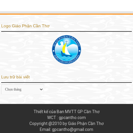
Logo Giáo Phận Cần Thơ
Lưu trữ bài viết
Lưu
trữ
bài
viết
Thiết kế của Ban MVTT GP Cần Thơ
WCT : gpcantho.com
Copyright @2010 by Giáo Phận Cần Thơ
Email: gpcantho@gmail.com