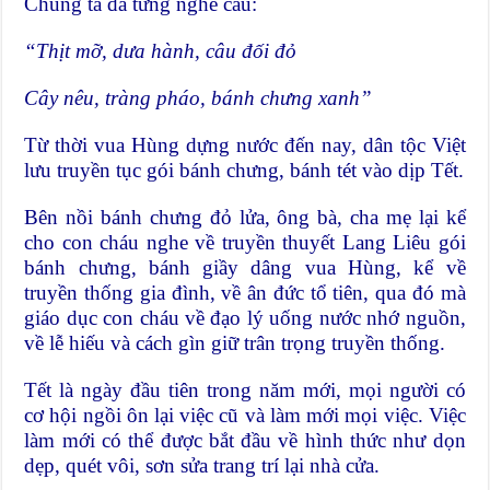
Chúng ta đã từng nghe câu:
“Thịt mỡ, dưa hành, câu đối đỏ
Cây nêu, tràng pháo, bánh chưng xanh”
Từ thời vua Hùng dựng nước đến nay, dân tộc Việt
lưu truyền tục gói bánh chưng, bánh tét vào dịp Tết.
Bên nồi bánh chưng đỏ lửa, ông bà, cha mẹ lại kể
cho con cháu nghe về truyền thuyết Lang Liêu gói
bánh chưng, bánh giầy dâng vua Hùng, kể về
truyền thống gia đình, về ân đức tổ tiên, qua đó mà
giáo dục con cháu về đạo lý uống nước nhớ nguồn,
về lễ hiếu và cách gìn giữ trân trọng truyền thống.
Tết là ngày đầu tiên trong năm mới, mọi người có
cơ hội ngồi ôn lại việc cũ và làm mới mọi việc. Việc
làm mới có thể được bắt đầu về hình thức như dọn
dẹp, quét vôi, sơn sửa trang trí lại nhà cửa.