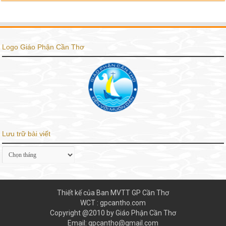
Logo Giáo Phận Cần Thơ
Lưu trữ bài viết
Lưu
trữ
bài
viết
Thiết kế của Ban MVTT GP Cần Thơ
WCT : gpcantho.com
Copyright @2010 by Giáo Phận Cần Thơ
Email: gpcantho@gmail.com