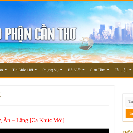
ận
Tin Giáo Hội
Phụng Vụ
Bài Viết
Sưu Tầm
Tài Liệu
]
 Ân – Lặng [Ca Khúc Mới]
THÔN