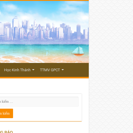
Học Kinh Thánh
TTMV GPCT
G BÁO