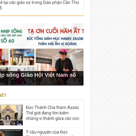
lễ tại các giáo xứ trong Giáo phận Cần Thơ
5
ịp sống Giáo Hội Việt Nam số
IẾT
Đức Thánh Cha thăm Assisi:
Thế giới đang tìm kiếm
những vị thánh giữa các con
Ý cầu nguyện của Đức