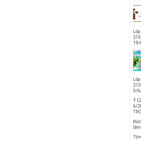
Lớp
215
19/
Lớp
213 
5/6
Ý C
6/2
TRO
Đức
làm
Tóm