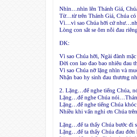
Nhìn…nhìn lên Thánh Giá, Chúa
Từ…từ trên Thánh Giá, Chúa có
Vì…vì sao Chúa hỡi cứ như…nh
Lòng con sắt se ôm nỗi đau riên
ĐK:
Vì sao Chúa hỡi, Ngài đành mặc
Đời con lao đao bao nhiêu đau t
Vì sao Chúa nỡ lặng nhìn và mu
Nhận bao hy sinh đau thương nh
2. Lặng…để nghe tiếng Chúa, nó
Lặng…để nghe Chúa nói…Thánh 
Lặng…để nghe tiếng Chúa khóc k
Nhiều khi vấn nghi ơn Chúa trê
Lặng…để ta thấy Chúa bước đi 
Lặng…để ta thấy Chúa đau đớn 