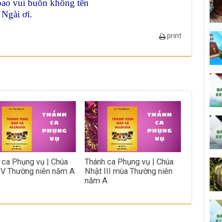
bao vui buồn không tên
 Ngài ơi.
print
 ca Phụng vụ | Chúa
Thánh ca Phụng vụ | Chúa
IV Thường niên năm A
Nhật III mùa Thường niên
năm A