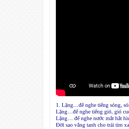
1. Lặng…để nghe tiếng sóng, só
Lặng…để nghe tiếng gió, gió cu
Lặng… để nghe nước mắt hắt hiu
Đời sao vắng tanh cho trái tim 