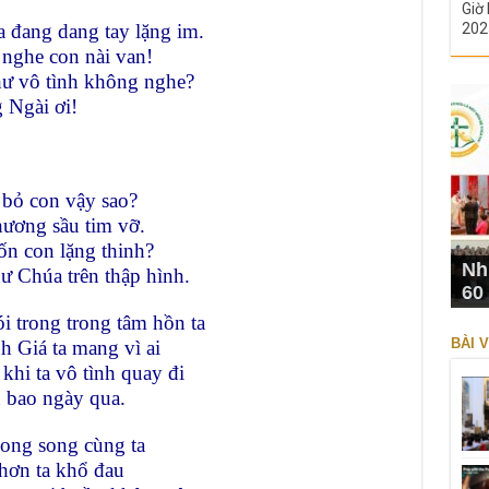
Giờ 
 đang dang tay lặng im.
202
 nghe con nài van!
ư vô tình không nghe?
g Ngài ơi!
 bỏ con vậy sao?
hương sầu tim vỡ.
ốn con lặng thinh?
Nh
ư Chúa trên thập hình.
60
i trong trong tâm hồn ta
BÀI V
Giá ta mang vì ai
hi ta vô tình quay đi
n bao ngày qua.
song song cùng ta
hơn ta khổ đau