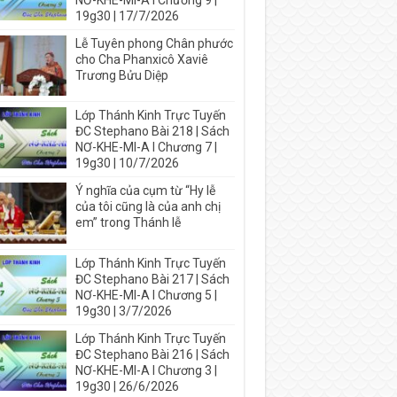
NƠ-KHE-MI-A I Chương 9 |
19g30 | 17/7/2026
Lễ Tuyên phong Chân phước
cho Cha Phanxicô Xaviê
Trương Bửu Diệp
Lớp Thánh Kinh Trực Tuyến
ĐC Stephano Bài 218 | Sách
NƠ-KHE-MI-A I Chương 7 |
19g30 | 10/7/2026
Ý nghĩa của cụm từ “Hy lễ
của tôi cũng là của anh chị
em” trong Thánh lễ
Lớp Thánh Kinh Trực Tuyến
ĐC Stephano Bài 217 | Sách
NƠ-KHE-MI-A I Chương 5 |
19g30 | 3/7/2026
Lớp Thánh Kinh Trực Tuyến
ĐC Stephano Bài 216 | Sách
NƠ-KHE-MI-A I Chương 3 |
19g30 | 26/6/2026