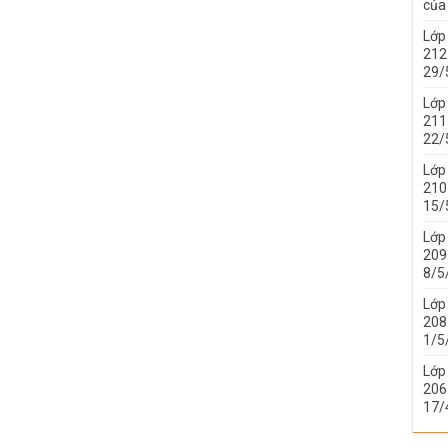
của 
Lớp
212 
29/
Lớp
211 
22/
Lớp
210 
15/
Lớp
209 
8/5
Lớp
208 
1/5
Lớp
206 
17/