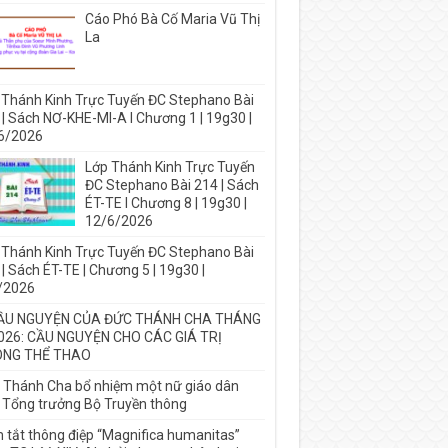
Cáo Phó Bà Cố Maria Vũ Thị
La
 Thánh Kinh Trực Tuyến ĐC Stephano Bài
 | Sách NƠ-KHE-MI-A I Chương 1 | 19g30 |
6/2026
Lớp Thánh Kinh Trực Tuyến
ĐC Stephano Bài 214 | Sách
ÉT-TE I Chương 8 | 19g30 |
12/6/2026
 Thánh Kinh Trực Tuyến ĐC Stephano Bài
| Sách ÉT-TE | Chương 5 | 19g30 |
/2026
ẦU NGUYỆN CỦA ĐỨC THÁNH CHA THÁNG
026: CẦU NGUYỆN CHO CÁC GIÁ TRỊ
NG THỂ THAO
 Thánh Cha bổ nhiệm một nữ giáo dân
 Tổng trưởng Bộ Truyền thông
 tắt thông điệp “Magnifica humanitas”