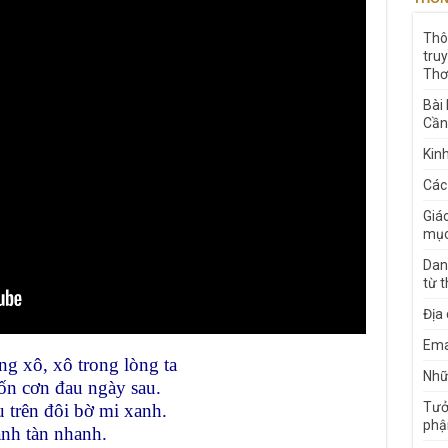
Thô
tru
Thơ
Bài
Cần
Kin
Các
Giá
mục
Dan
từ 
Địa
Ema
ng xô, xô trong lòng ta
Nhữn
ốn cơn đau ngày sau.
Tưở
 trên đôi bờ mi xanh.
phậ
xanh tàn nhanh.