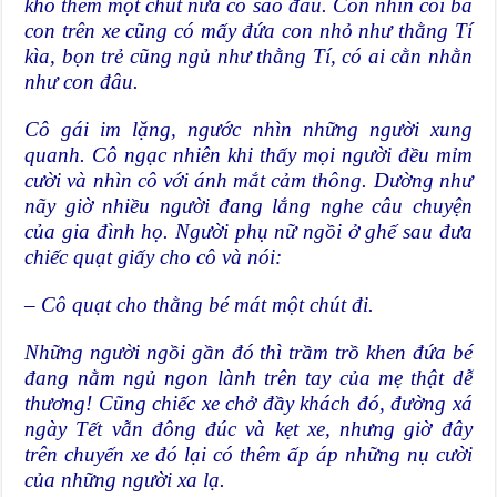
khó thêm một chút nữa có sao đâu. Con nhìn coi bà
con trên xe cũng có mấy đứa con nhỏ như thằng Tí
kìa, bọn trẻ cũng ngủ như thằng Tí, có ai cằn nhằn
như con đâu.
Cô gái im lặng, ngước nhìn những người xung
quanh. Cô ngạc nhiên khi thấy mọi người đều mỉm
cười và nhìn cô với ánh mắt cảm thông. Dường như
nãy giờ nhiều người đang lắng nghe câu chuyện
của gia đình họ. Người phụ nữ ngồi ở ghế sau đưa
chiếc quạt giấy cho cô và nói:
– Cô quạt cho thằng bé mát một chút đi.
Những người ngồi gần đó thì trầm trồ khen đứa bé
đang nằm ngủ ngon lành trên tay của mẹ thật dễ
thương! Cũng chiếc xe chở đầy khách đó, đường xá
ngày Tết vẫn đông đúc và kẹt xe, nhưng giờ đây
trên chuyến xe đó lại có thêm ấp áp những nụ cười
của những người xa lạ.