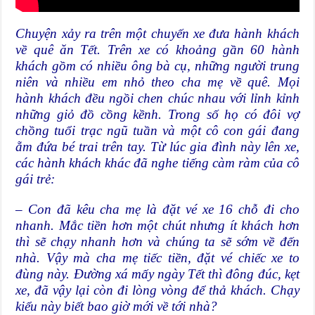
Chuyện xảy ra trên một chuyến xe đưa hành khách
về quê ăn Tết. Trên xe có khoảng gần 60 hành
khách gồm có nhiều ông bà cụ, những người trung
niên và nhiều em nhỏ theo cha mẹ về quê. Mọi
hành khách đều ngồi chen chúc nhau với lỉnh kỉnh
những giỏ đồ cồng kềnh. Trong số họ có đôi vợ
chồng tuổi trạc ngũ tuần và một cô con gái đang
ẵm đứa bé trai trên tay. Từ lúc gia đình này lên xe,
các hành khách khác đã nghe tiếng càm ràm của cô
gái trẻ:
– Con đã kêu cha mẹ là đặt vé xe 16 chỗ đi cho
nhanh. Mắc tiền hơn một chút nhưng ít khách hơn
thì sẽ chạy nhanh hơn và chúng ta sẽ sớm về đến
nhà. Vậy mà cha mẹ tiếc tiền, đặt vé chiếc xe to
đùng này. Đường xá mấy ngày Tết thì đông đúc, kẹt
xe, đã vậy lại còn đi lòng vòng để thả khách. Chạy
kiểu này biết bao giờ mới về tới nhà?