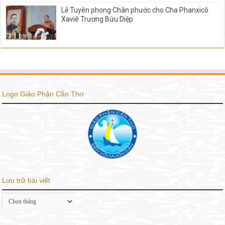
Lễ Tuyên phong Chân phước cho Cha Phanxicô
Xaviê Trương Bửu Diệp
Logo Giáo Phận Cần Thơ
Lưu trữ bài viết
Lưu
trữ
bài
viết