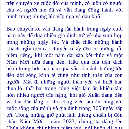
trên chuyến xe cuộc đời của mình, cô luôn có người
cha và người mẹ đã và vẫn đang đồng hành với
mình trong những lúc vấp ngã và đau khổ.
Bao chuyến xe vẫn đang lăn bánh trong ngày cuối
năm này để đưa nhiều gia đình trở về nhà sum họp
trong những ngày Tết. Và chắc chắc những hành
khách ngồi trên các chuyến xe ấy đều có những nỗi
niềm riêng, khi một năm dài sắp kết thúc và một
Năm Mới nữa đang đến. Hậu quả của trận dịch
bệnh trong hơn hai năm qua vẫn còn ảnh hưởng lớn
đến đời sống kinh tế cũng như tinh thần của con
người. Mất đi những người thân yêu và thiệt hại,
thua lỗ, thất bại trong công việc làm ăn khiến tâm
hồn nhiều người trĩu nặng, khi gió Xuân đang đến
và đau đáu lắng lo cho công việc làm ăn cùng với
cuộc sống của mình và gia đình trong 365 ngày sắp
tới. Trong những giờ phút linh thiêng chuẩn bị đón
chào Năm Mới – năm 2023, chúng ta dâng lên
Chúa không chỉ những niềm vui, nỗi buồn đã qua