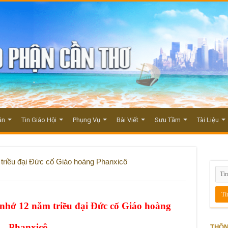
ận
Tin Giáo Hội
Phụng Vụ
Bài Viết
Sưu Tầm
Tài Liệu
riều đại Đức cố Giáo hoàng Phanxicô
hớ 12 năm triều đại Đức cố Giáo hoàng
Phanxicô
THÔN