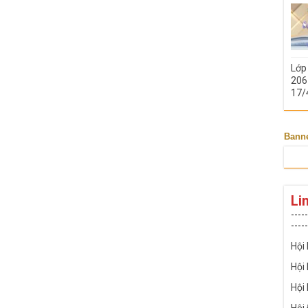
Lớp
206 
17/
Bann
Li
-----
-----
Hội
Hội
Hội