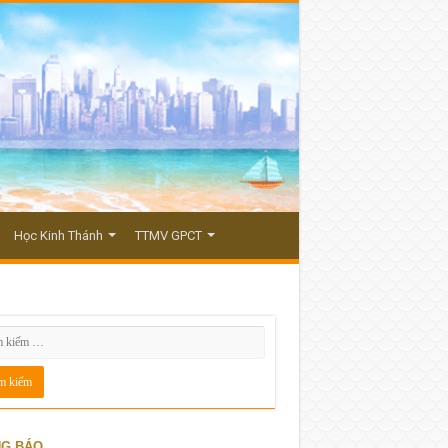
Học Kinh Thánh
TTMV GPCT
G BÁO