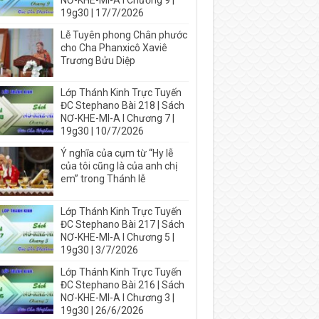
NƠ-KHE-MI-A I Chương 9 |
19g30 | 17/7/2026
Lễ Tuyên phong Chân phước
cho Cha Phanxicô Xaviê
Trương Bửu Diệp
Lớp Thánh Kinh Trực Tuyến
ĐC Stephano Bài 218 | Sách
NƠ-KHE-MI-A I Chương 7 |
19g30 | 10/7/2026
Ý nghĩa của cụm từ “Hy lễ
của tôi cũng là của anh chị
em” trong Thánh lễ
Lớp Thánh Kinh Trực Tuyến
ĐC Stephano Bài 217 | Sách
NƠ-KHE-MI-A I Chương 5 |
19g30 | 3/7/2026
Lớp Thánh Kinh Trực Tuyến
ĐC Stephano Bài 216 | Sách
NƠ-KHE-MI-A I Chương 3 |
19g30 | 26/6/2026