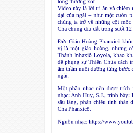
lòng thương xót.
Video này là lời tri ân và chiê
đại của ngài – như một cuốn 
chúng ta trở về những cột mốc 
Cha chung dìu dắt trong suốt 12
Đức Giáo Hoàng Phanxicô không
vị là một giáo hoàng, nhưng c
Thánh Inhaxiô Loyola, khao khát
để phụng sự Thiên Chúa cách tr
âm thầm nuôi dưỡng từng bước ch
ngài.
Một phần nhạc nền được trích
nhạc: Anh Huy, S.J., trình bày:
sâu lắng, phản chiếu tinh thần
Cha Phanxicô.
Nguồn nhạc: https://www.you