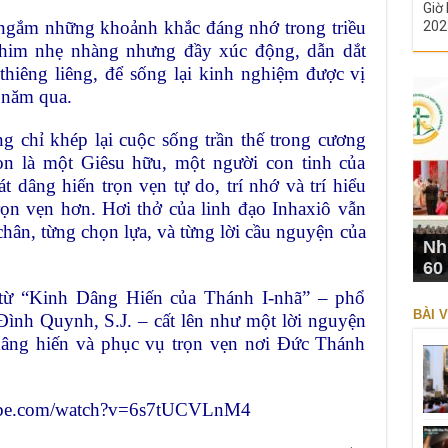
Giờ 
m ngắm những khoảnh khắc đáng nhớ trong triều
202
phim nhẹ nhàng nhưng đầy xúc động, dẫn dắt
thiêng liêng, để sống lại kinh nghiệm được vị
 năm qua.
 chỉ khép lại cuộc sống trần thế trong cương
òn là một Giêsu hữu, một người con tinh của
 dâng hiến trọn vẹn tự do, trí nhớ và trí hiểu
ọn vẹn hơn. Hơi thở của linh đạo Inhaxiô vẫn
ân, từng chọn lựa, và từng lời cầu nguyện của
Nh
60
 từ “Kinh Dâng Hiến của Thánh I-nhã” – phổ
BÀI V
 Đình Quynh, S.J. – cất lên như một lời nguyện
 dâng hiến và phục vụ trọn vẹn nơi Đức Thánh
tube.com/watch?v=6s7tUCVLnM4