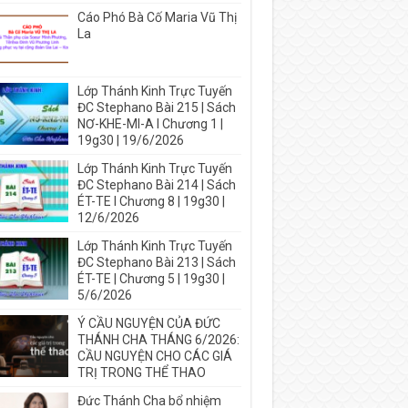
Cáo Phó Bà Cố Maria Vũ Thị
La
Lớp Thánh Kinh Trực Tuyến
ĐC Stephano Bài 215 | Sách
NƠ-KHE-MI-A I Chương 1 |
19g30 | 19/6/2026
Lớp Thánh Kinh Trực Tuyến
ĐC Stephano Bài 214 | Sách
ÉT-TE I Chương 8 | 19g30 |
12/6/2026
Lớp Thánh Kinh Trực Tuyến
ĐC Stephano Bài 213 | Sách
ÉT-TE | Chương 5 | 19g30 |
5/6/2026
Ý CẦU NGUYỆN CỦA ĐỨC
THÁNH CHA THÁNG 6/2026:
CẦU NGUYỆN CHO CÁC GIÁ
TRỊ TRONG THỂ THAO
Đức Thánh Cha bổ nhiệm