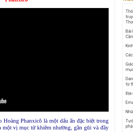
Thô
tru
Thơ
Bài
Cần
Kin
Các
Giá
mục
Dan
từ 
Địa
Ema
Nhữn
 Hoàng Phanxicô là một dấu ấn đặc biệt trong
Tưở
phậ
ủa một vị mục tử khiêm nhường, gần gũi và đầy