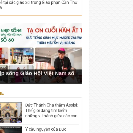
lễ tại các giáo xứ trong Giáo phận Cần Thơ
5
ịp sống Giáo Hội Việt Nam số
IẾT
Đức Thánh Cha thăm Assisi:
Thế giới đang tìm kiếm
những vị thánh giữa các con
Ý cầu nguyện của Đức