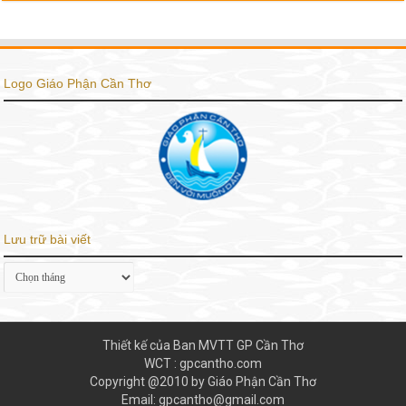
Logo Giáo Phận Cần Thơ
Lưu trữ bài viết
Lưu
trữ
bài
viết
Thiết kế của Ban MVTT GP Cần Thơ
WCT : gpcantho.com
Copyright @2010 by Giáo Phận Cần Thơ
Email: gpcantho@gmail.com