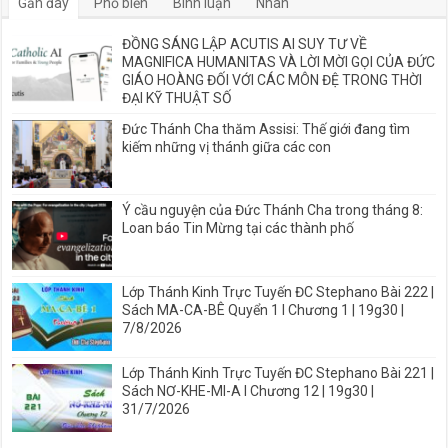
Gần đây
Phổ biến
Bình luận
Nhãn
ĐỒNG SÁNG LẬP ACUTIS AI SUY TƯ VỀ
MAGNIFICA HUMANITAS VÀ LỜI MỜI GỌI CỦA ĐỨC
GIÁO HOÀNG ĐỐI VỚI CÁC MÔN ĐỆ TRONG THỜI
ĐẠI KỸ THUẬT SỐ
Đức Thánh Cha thăm Assisi: Thế giới đang tìm
kiếm những vị thánh giữa các con
Ý cầu nguyện của Đức Thánh Cha trong tháng 8:
Loan báo Tin Mừng tại các thành phố
Lớp Thánh Kinh Trực Tuyến ĐC Stephano Bài 222 |
Sách MA-CA-BÊ Quyển 1 I Chương 1 | 19g30 |
7/8/2026
Lớp Thánh Kinh Trực Tuyến ĐC Stephano Bài 221 |
Sách NƠ-KHE-MI-A I Chương 12 | 19g30 |
31/7/2026