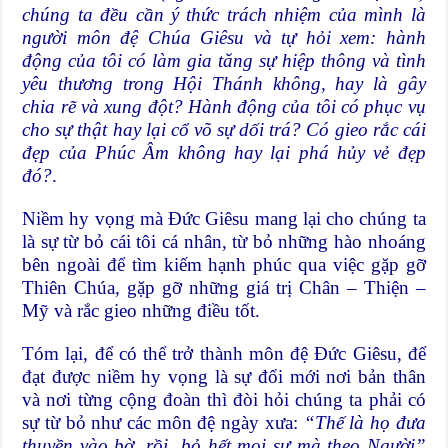
chúng ta đều cần ý thức trách nhiệm của mình là
người môn đệ Chúa Giêsu và tự hỏi xem: hành
động của tôi có làm gia tăng sự hiệp thông và tình
yêu thương trong Hội Thánh không, hay là gây
chia rẽ và xung đột? Hành động của tôi có phục vụ
cho sự thật hay lại cổ võ sự dối trá? Có gieo rắc cái
đẹp của Phúc Âm không hay lại phá hủy vẻ đẹp
đó?
.
Niềm hy vọng mà Đức Giêsu mang lại cho chúng ta
là sự từ bỏ cái tôi cá nhân, từ bỏ những hào nhoáng
bên ngoài để tìm kiếm hạnh phúc qua việc gặp gỡ
Thiên Chúa, gặp gỡ những giá trị Chân – Thiện –
Mỹ và rắc gieo những điều tốt.
Tóm lại, để có thể trở thành môn đệ Đức Giêsu, để
đạt được niềm hy vọng là sự đổi mới nơi bản thân
và nơi từng cộng đoàn thì đòi hỏi chúng ta phải có
sự từ bỏ như các môn đệ ngày xưa:
“Thế là họ đưa
thuyền vào bờ, rồi bỏ hết mọi sự mà theo Người”