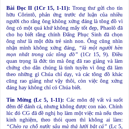
Bài Đọc II (1Cr 15, 1-11):
Trong thư gửi cho tín
hữu Côrintô, phản ứng trước dư luận của nhiều
người cho rằng ông không xứng đáng là tông đồ vì
ông có một quá khứ không mấy tốt đẹp, Phaolô đã
cho họ biết rằng chính Đấng Phục Sinh đã chọn
ông như là một đứa trẻ sinh non. Ông cũng nhìn
nhận mình không xứng đáng,
“là một người hèn
mọn nhất trong các tông đồ”
(1Cr 15, 9). Điều
quan trọng là đức tin mà ông đã rao giảng và làm
chứng cho dân chúng là tinh tuyền vì ông đã làm
theo những gì Chúa chỉ dạy, và các tông đồ khác
cũng rao giảng như vậy thôi, còn việc ông xứng
đáng hay không chỉ có Chúa biết.
Tin Mừng (Lc 5, 1-11):
Các môn đệ vất vả suốt
đêm để đánh cá, nhưng không được con nào. Chính
lúc đó CG đã đề nghị họ làm một việc mà nếu theo
kinh nghiệm, theo thói quen thì không ai làm:
“Chèo ra chỗ nước sâu mà thả lưới bắt cá”
(Lc 5,