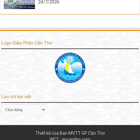
24/7/2026
Logo Giáo Phận Cần Thơ
Lưu trữ bài viết
Lưu
trữ
bài
viết
Thiết kế của Ban MVTT GP Cần Thơ
WCT : gpcantho.com