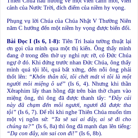
Thiên Chúa hầu hướng về một viễn cảnh mới, viễn
cảnh của Nước Trời, đích điểm của niềm hy vọng.
Phụng vụ lời Chúa của Chúa Nhật V Thường Niên
năm C hướng đến một niềm hy vọng được biến đổi.
Bài Đọc I (Is 6, 1-8):
Tiên Tri Isaia tường thuật lại
ơn gọi của mình qua một thị kiến. Ông thấy mình
đang ở trong đền thờ uy nghi rực rỡ, có Đức Chúa
ngự ở đó. Khi đứng trước nhan Đức Chúa, ông thấy
mình quá tội lỗi, quá bất xứng, đến nỗi ông phải
thốt lên:
“Khốn thân tôi, tôi chết mất vì tôi là một
người môi miệng ô uế”
(Is 6, 4). Nhưng khi thần
Xêraphim lấy than hồng đặt trên bàn thờ chạm vào
miệng ông, thì ông đã được thanh tẩy:
“Đây cái
này đã chạm đến môi ngươi, ngươi đã được tha
tội”
(Is 6, 7). Để rồi khi nghe Thiên Chúa muốn tìm
một vị ngôn sứ:
“Ta sẽ sai ai đây, ai sẽ đi cho
chúng ta?”
(Is 6, 8a) thì ông đã mạnh dạn lên tiếng:
“Dạ con đây, xin sai con đi!”
(Is 6, 8b).