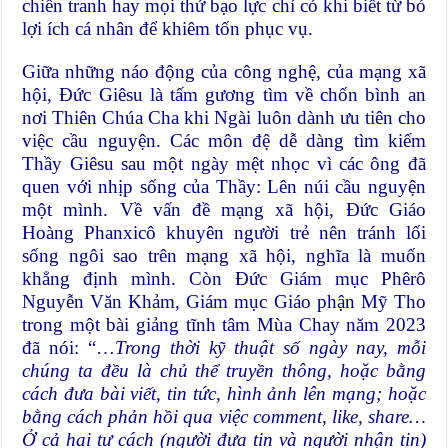
chiến tranh hay mọi thứ bạo lực chỉ có khi biết từ bỏ
lợi ích cá nhân để khiêm tốn phục vụ.
Giữa những náo động của công nghệ, của mạng xã
hội, Đức Giêsu là tấm gương tìm về chốn bình an
nơi Thiên Chúa Cha khi Ngài luôn dành ưu tiên cho
việc cầu nguyện. Các môn đệ dễ dàng tìm kiếm
Thầy Giêsu sau một ngày mệt nhọc vì các ông đã
quen với nhịp sống của Thầy: Lên núi cầu nguyện
một mình. Về vấn đề mạng xã hội, Đức Giáo
Hoàng Phanxicô khuyên người trẻ nên tránh lối
sống ngôi sao trên mạng xã hội, nghĩa là muốn
khẳng định mình. Còn Đức Giám mục Phêrô
Nguyễn Văn Khảm, Giám mục Giáo phận Mỹ Tho
trong một bài giảng tĩnh tâm Mùa Chay năm 2023
đã nói: “…
Trong thời kỹ thuật số ngày nay, mỗi
chúng ta đều là chủ thể truyền thông, hoặc bằng
cách đưa bài viết, tin tức, hình ảnh lên mạng; hoặc
bằng cách phản hồi qua việc comment, like, share…
Ở cả hai tư cách (người đưa tin và người nhận tin)