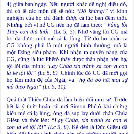
4) giữa ban ngày. Nếu người khác đề nghị điều đó,
thì có lẽ các môn đệ sẽ nói: “
Đồ khùng!”
vì kinh
nghiệm của họ chỉ đánh được cá lúc ban đêm thôi.
Nhưng bởi vì nể CG nên họ đã làm theo:
“Vâng lời
Thầy con thả lưới”
(Lc 5, 5). Nhờ vâng lời CG mà
họ đã được một mẻ cá lạ lùng. Từ đó họ nhận ra
CG không phải là một người bình thường, mà là
một Đấng siêu phàm. Khi nhận ra quyền năng của
CG, cũng là lúc Phêrô thấy được thân phận hèn hạ,
tội lỗi của mình: “
Lạy Chúa xin tránh xa con vì con
là kẻ tội lỗi”
(Lc 5, 8).
Chính lúc đó CG đã mời gọi
họ làm môn đệ của Ngài, và
“họ đã bỏ hết mọi sự
mà theo Ngài”
(Lc 5, 11).
Quả thật Thiên Chúa đã làm biến đổi mọi sự. Trước
hết là ý thức hoán cải nơi Simon Phêrô khi chứng
kiến mẻ cá lạ lùng, ông đã sụp lạy dưới chân Chúa
Giêsu và thốt lên:
“Lạy Chúa, xin tránh xa con vì
con là kẻ tội lỗi” (Lc 5, 8)
. Kế đến là Đức Giêsu đã
biến đổi hoàn cảnh chán nản của những người ngư