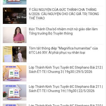
Ý CẦU NGUYỆN CỦA ĐỨC THÁNH CHA THÁNG
6/2026: CẦU NGUYỆN CHO CÁC GIÁ TRỊ TRONG
THỂ THAO
Đức Thánh Cha bổ nhiệm một nữ giáo dân làm
Tổng trưởng Bộ Truyền thông
Tóm tắt thông điệp “Magnifica humanitas” của
ĐTC Lêô XIV: AI phải phục vụ nhân loại
Lớp Thánh Kinh Trực Tuyến ĐC Stephano Bài 212 |
Sách ÉT-TE I Chương 3 | 19g30 | 29/5/2026
Lớp Thánh Kinh Trực Tuyến ĐC Stephano Bài 211 |
Sách ÉT-TE I Chương 1tt | 19g30 | 22/5/2026
Lớp Thánh Kinh Trực Tuyến ĐC Stephano Bài 210 |