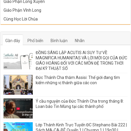
Giáo Phận Long Xuyên
Giáo Phận Vĩnh Long
Cùng Học Lời Chúa
Gần đây
Phổ biến
Bình luận
Nhãn
ĐỒNG SÁNG LẬP ACUTIS AI SUY TƯ VỀ
MAGNIFICA HUMANITAS VÀ LỜI MỜI GỌI CỦA ĐỨC
GIÁO HOÀNG ĐỐI VỚI CÁC MÔN ĐỆ TRONG THỜI
ĐẠI KỸ THUẬT SỐ
Đức Thánh Cha thăm Assisi: Thế giới đang tìm
kiếm những vị thánh giữa các con
Ý cầu nguyện của Đức Thánh Cha trong tháng 8:
Loan báo Tin Mừng tại các thành phố
Lớp Thánh Kinh Trực Tuyến ĐC Stephano Bài 222 |
Sách MA-CA-BÊ Quyển 1 I Chương 1 | 19g30 |