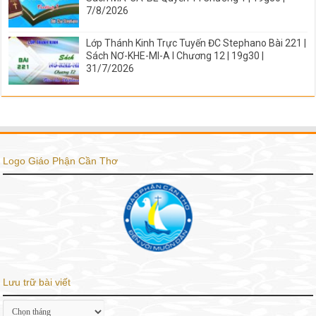
7/8/2026
Lớp Thánh Kinh Trực Tuyến ĐC Stephano Bài 221 |
Sách NƠ-KHE-MI-A I Chương 12 | 19g30 |
31/7/2026
Logo Giáo Phận Cần Thơ
Lưu trữ bài viết
Lưu
trữ