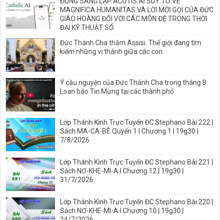
ĐỒNG SÁNG LẬP ACUTIS AI SUY TƯ VỀ
MAGNIFICA HUMANITAS VÀ LỜI MỜI GỌI CỦA ĐỨC
GIÁO HOÀNG ĐỐI VỚI CÁC MÔN ĐỆ TRONG THỜI
ĐẠI KỸ THUẬT SỐ
Đức Thánh Cha thăm Assisi: Thế giới đang tìm
kiếm những vị thánh giữa các con
Ý cầu nguyện của Đức Thánh Cha trong tháng 8:
Loan báo Tin Mừng tại các thành phố
Lớp Thánh Kinh Trực Tuyến ĐC Stephano Bài 222 |
Sách MA-CA-BÊ Quyển 1 I Chương 1 | 19g30 |
7/8/2026
Lớp Thánh Kinh Trực Tuyến ĐC Stephano Bài 221 |
Sách NƠ-KHE-MI-A I Chương 12 | 19g30 |
31/7/2026
Lớp Thánh Kinh Trực Tuyến ĐC Stephano Bài 220 |
Sách NƠ-KHE-MI-A I Chương 10 | 19g30 |
24/7/2026