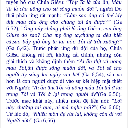
tuyên bố của Chúa Giêsu: “
Thịt Ta là của ăn, Máu
Ta là của uống cho sự sống muôn đời”,
người Do
thái phản ứng rất mạnh
: “Làm sao ông có thể lấy
thịt máu của ông cho chúng tôi ăn được?”
(Ga
6,52); ”
Ông này chẳng phải là ông Giêsu, con ông
Giuse đó sao? Cha mẹ ông ta,chúng ta đều biết
cả,sao bây giờ ông ta lại nói: Tôi từ trời xuống
?”
(Ga 6,42). Trước phản ứng dữ dội của họ, Chúa
Giêsu không rút lời, không cải chính, nhưng còn
giải thích và khẳng định thêm “
Ai ăn thịt và uống
máu Tôi,thì được sống muôn đời, và Tôi sẽ cho
người ấy sống lại ngày sau hết
”(Ga 6,54); sâu xa
hơn là con người được đi vào sự kết hiệp mật thiết
với Người: “
Ai ăn thịt Tôi và uống máu Tôi thì ở lại
trong Tôi và Tôi ở lại trong người ấy
”(Ga 6,56).
Trước mạc khải này, nhiều môn đệ liền nói: “
Lời
này chướng tai qua, ai mà nghe nổi?
”( Ga 6,60).
Từ lúc đó, “
Nhiều môn đệ rút lui, không còn đi với
Người nữa
” (Ga 6,66).