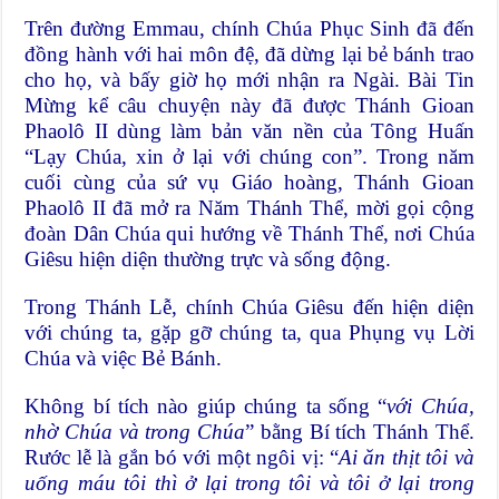
Trên đường Emmau, chính Chúa Phục Sinh đã đến
đồng hành với hai môn đệ, đã dừng lại bẻ bánh trao
cho họ, và bấy giờ họ mới nhận ra Ngài. Bài Tin
Mừng kể câu chuyện này đã được Thánh Gioan
Phaolô II dùng làm bản văn nền của Tông Huấn
“Lạy Chúa, xin ở lại với chúng con”. Trong năm
cuối cùng của sứ vụ Giáo hoàng, Thánh Gioan
Phaolô II đã mở ra Năm Thánh Thể, mời gọi cộng
đoàn Dân Chúa qui hướng về Thánh Thể, nơi Chúa
Giêsu hiện diện thường trực và sống động.
Trong Thánh Lễ, chính Chúa Giêsu đến hiện diện
với chúng ta, gặp gỡ chúng ta, qua Phụng vụ Lời
Chúa và việc Bẻ Bánh.
Không bí tích nào giúp chúng ta sống “
với Chúa,
nhờ Chúa và trong Chúa
” bằng Bí tích Thánh Thể.
Rước lễ là gắn bó với một ngôi vị: “
Ai ăn thịt tôi và
uống máu tôi thì ở lại trong tôi và tôi ở lại trong