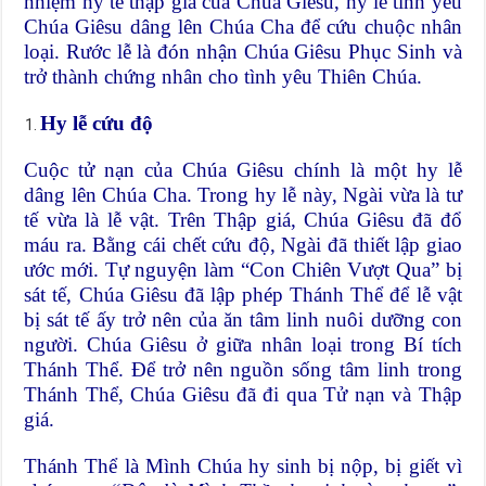
nhiệm hy tế thập giá của Chúa Giêsu, hy lễ tình yêu
Chúa Giêsu dâng lên Chúa Cha để cứu chuộc nhân
loại. Rước lễ là đón nhận Chúa Giêsu Phục Sinh và
trở thành chứng nhân cho tình yêu Thiên Chúa.
Hy lễ cứu độ
Cuộc tử nạn của Chúa Giêsu chính là một hy lễ
dâng lên Chúa Cha. Trong hy lễ này, Ngài vừa là tư
tế vừa là lễ vật. Trên Thập giá, Chúa Giêsu đã đổ
máu ra. Bằng cái chết cứu độ, Ngài đã thiết lập giao
ước mới. Tự nguyện làm “Con Chiên Vượt Qua” bị
sát tế, Chúa Giêsu đã lập phép Thánh Thể để lễ vật
bị sát tế ấy trở nên của ăn tâm linh nuôi dưỡng con
người. Chúa Giêsu ở giữa nhân loại trong Bí tích
Thánh Thể. Để trở nên nguồn sống tâm linh trong
Thánh Thể, Chúa Giêsu đã đi qua Tử nạn và Thập
giá.
Thánh Thể là Mình Chúa hy sinh bị nộp, bị giết vì