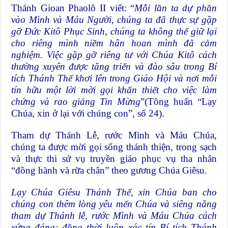
Thánh Gioan Phaolô II viết: “
Mỗi lần ta dự phần
vào Mình và Máu Người, chúng ta đã thực sự gặp
gỡ Đức Kitô Phục Sinh, chúng ta không thể giữ lại
cho riêng mình niềm hân hoan mình đã cảm
nghiệm. Việc gặp gỡ riêng tư với Chúa Kitô cách
thường xuyên được tăng triển và đào sâu trong Bí
tích Thánh Thể khơi lên trong Giáo Hội và nơi mỗi
tín hữu một lời mời gọi khẩn thiết cho việc làm
chứng và rao giảng Tin Mừng
”(Tông huấn “Lạy
Chúa, xin ở lại với chúng con”, số 24).
Tham dự Thánh Lễ, rước Mình và Máu Chúa,
chúng ta được mời gọi sống thánh thiện, trong sạch
và thực thi sứ vụ truyền giáo phục vụ tha nhân
“đồng hành và rữa chân” theo gương Chúa Giêsu.
Lạy Chúa Giêsu Thánh Thể, xin Chúa ban cho
chúng con thêm lòng yêu mến Chúa và siêng năng
tham dự Thánh lễ, rước Mình và Máu Chúa cách
xứng đáng; đồng thời luôn xác tín Bí tích Thánh