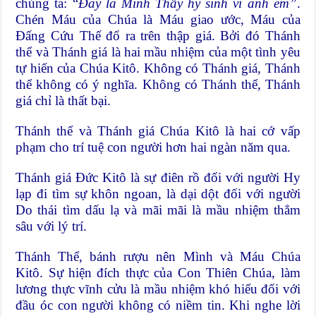
chúng ta: “
Đây là Mình Thầy hy sinh vì anh em”
.
Chén Máu của Chúa là Máu giao ước, Máu của
Đấng Cứu Thế đổ ra trên thập giá. Bởi đó Thánh
thể và Thánh giá là hai mầu nhiệm của một tình yêu
tự hiến của Chúa Kitô. Không có Thánh giá, Thánh
thể không có ý nghĩa. Không có Thánh thể, Thánh
giá chỉ là thất bại.
Thánh thể và Thánh giá Chúa Kitô là hai cớ vấp
phạm cho trí tuệ con người hơn hai ngàn năm qua.
Thánh giá Đức Kitô là sự điên rồ đối với người Hy
lạp đi tìm sự khôn ngoan, là dại dột đối với người
Do thái tìm dấu lạ và mãi mãi là mầu nhiệm thẳm
sâu với lý trí.
Thánh Thể, bánh rượu nên Mình và Máu Chúa
Kitô. Sự hiện đích thực của Con Thiên Chúa, làm
lương thực vĩnh cửu là mầu nhiệm khó hiểu đối với
đầu óc con người không có niềm tin. Khi nghe lời