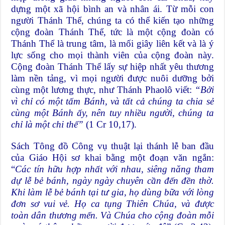
dựng một xã hội bình an và nhân ái. Từ mỗi con
người Thánh Thể, chúng ta có thể kiến tạo những
cộng đoàn Thánh Thể, tức là một cộng đoàn có
Thánh Thể là trung tâm, là mối giây liên kết và là ý
lực sống cho mọi thành viên của cộng đoàn này.
Cộng đoàn Thánh Thể lấy sự hiệp nhất yêu thương
làm nền tảng, vì mọi người được nuôi dưỡng bởi
cùng một lương thực, như Thánh Phaolô viết:
“Bởi
vì chỉ có một tấm Bánh, và tất cả chúng ta chia sẻ
cùng một Bánh ấy, nên tuy nhiều người, chúng ta
chỉ là một chi thể”
(1 Cr 10,17).
Sách Tông đồ Công vụ thuật lại thánh lễ ban đầu
của Giáo Hội sơ khai bằng một đoạn văn ngắn:
“
Các tín hữu hợp nhất với nhau, siêng năng tham
dự lễ bẻ bánh, ngày ngày chuyên cần đến đền thờ.
Khi làm lễ bẻ bánh tại tư gia, họ dùng bữa với lòng
đơn sơ vui vẻ. Họ ca tụng Thiên Chúa, và được
toàn dân thương mến. Và Chúa cho cộng đoàn mỗi