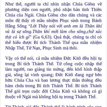
Như thế, người ta chỉ nhìn nhận Chúa Giêsu về
phương diện con người, phủ nhận bản tính Thiên
Chúa của Ngài. Chúa Giêsu cho dân chúng và các
môn đệ thấy rõ mầu nhiệm Phục sinh trong Bánh
Hằng Sống “
Lời Thầy nói với anh em là Thần khí
và là sự sống.Thần khí mới làm cho sống,chứ xác
thịt có ích gì
” (Ga 6,63). Quả thật, chúng ta chỉ có
thể hiểu được Bí tích Thánh Thể qua mầu nhiệm
Nhập Thể, Tử Nạn, Phục Sinh mà thôi.
Vậy có thể nói, cả mầu nhiệm Đức Kitô đều hội tụ
trong Bí tích Thánh Thể. Từ công cuộc nhập thể
làm người, rao giảng tin mừng, đến khổ hình thập
giá, sống lại vinh quang; Đức Kitô đang ngự bên
hữu Chúa Cha và ban lương thực thần thiêng đều
hàm chứa trong Bí tích Thánh Thể. Bí tích Thánh
Thể gói trọn cuộc đời Chúa Kitô và không có gì
thuộc về Ngài mà không hội tụ trong Thánh Thể.
Từ Thánh giá đến Thánh thể là hành trình của con