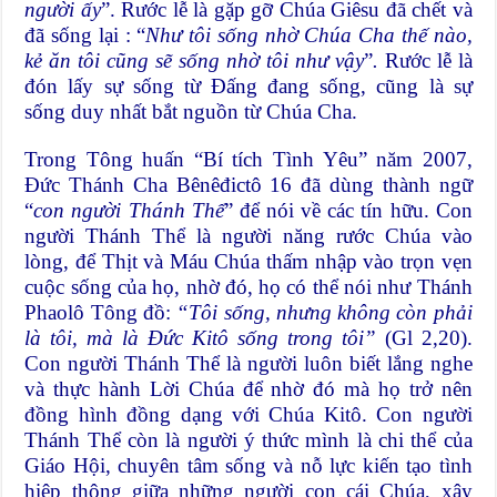
người ấy
”. Rước lễ là gặp gỡ Chúa Giêsu đã chết và
đã sống lại : “
Như tôi sống nhờ Chúa Cha thế nào,
kẻ ăn tôi cũng sẽ sống nhờ tôi như vậy
”
.
Rước lễ là
đón lấy sự sống từ Đấng đang sống, cũng là sự
sống duy nhất bắt nguồn từ Chúa Cha.
Trong Tông huấn “Bí tích Tình Yêu” năm 2007,
Đức Thánh Cha Bênêđictô 16 đã dùng thành ngữ
“
con người Thánh Thể
” để nói về các tín hữu. Con
người Thánh Thể là người năng rước Chúa vào
lòng, để Thịt và Máu Chúa thấm nhập vào trọn vẹn
cuộc sống của họ, nhờ đó, họ có thể nói như Thánh
Phaolô Tông đồ:
“Tôi sống, nhưng không còn phải
là tôi, mà là Đức Kitô sống trong tôi”
(Gl 2,20).
Con người Thánh Thể là người luôn biết lắng nghe
và thực hành Lời Chúa để nhờ đó mà họ trở nên
đồng hình đồng dạng với Chúa Kitô. Con người
Thánh Thể còn là người ý thức mình là chi thể của
Giáo Hội, chuyên tâm sống và nỗ lực kiến tạo tình
hiệp thông giữa những người con cái Chúa, xây