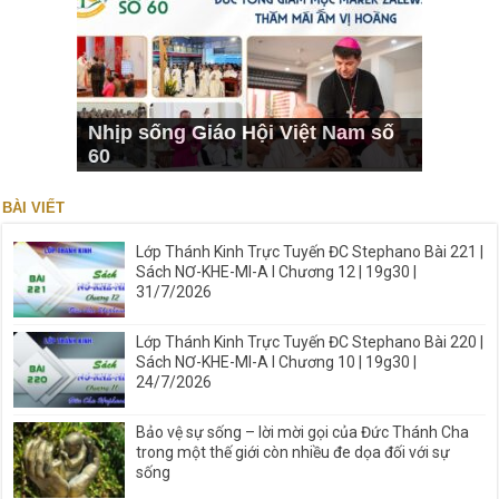
Nhịp sống Giáo Hội Việt Nam số
60
BÀI VIẾT
Lớp Thánh Kinh Trực Tuyến ĐC Stephano Bài 221 |
Sách NƠ-KHE-MI-A I Chương 12 | 19g30 |
31/7/2026
Lớp Thánh Kinh Trực Tuyến ĐC Stephano Bài 220 |
Sách NƠ-KHE-MI-A I Chương 10 | 19g30 |
24/7/2026
Bảo vệ sự sống – lời mời gọi của Đức Thánh Cha
trong một thế giới còn nhiều đe dọa đối với sự
sống