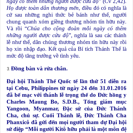
ngày có thêm những người được cứu độ
” (Cv 2,42).
Họ được toàn dân thương mến
, điều đó có nghĩa là
cứ sau những nghi thức bẻ bánh như thế, người
chung quanh xóm giềng thương nhóm tín hữu này.
Và rồi “
Chúa cho cộng đoàn mỗi ngày có thêm
những người được cứu độ
”, nghĩa là sau các thánh
lễ như thế, dân chúng thương nhóm tín hữu này rồi
họ xin nhập đạo. Kết quả của Bí tích Thánh Thể là
mức độ tăng trưởng về tình yêu.
Đồng bàn và rửa chân.
Đại hội Thánh Thể Quốc tế lần thứ 51 diễn ra
tại Cebu, Philippines từ ngày 24 đến 31.01.2016
đã bế mạc với thánh lễ trọng thể do Đức hồng y
Charles Maung Bo, S.D.B., Tổng giám mục
Yangoon, Myanmar, Đặc sứ của Đức Thánh
Cha, chủ sự. Cuối Thánh lễ, Đức Thánh Cha
Phanxicô đã gửi đến mọi người tham dự
Đại hội
sứ điệp “Mỗi người Kitô hữu phải là một môn đệ