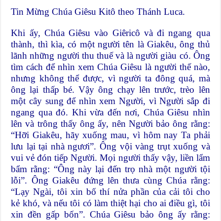
Tin Mừng Chúa Giêsu Kitô theo Thánh Luca.
Khi ấy, Chúa Giêsu vào Giêricô và đi ngang qua
thành, thì kìa, có một người tên là Giakêu, ông thủ
lãnh những người thu thuế và là người giàu có. Ông
tìm cách để nhìn xem Chúa Giêsu là người thế nào,
nhưng không thể được, vì người ta đông quá, mà
ông lại thấp bé. Vậy ông chạy lên trước, trèo lên
một cây sung để nhìn xem Người, vì Người sắp đi
ngang qua đó. Khi vừa đến nơi, Chúa Giêsu nhìn
lên và trông thấy ông ấy, nên Người bảo ông rằng:
“Hỡi Giakêu, hãy xuống mau, vì hôm nay Ta phải
lưu lại tại nhà ngươi”. Ông vội vàng trụt xuống và
vui vẻ đón tiếp Người. Mọi người thấy vậy, liền lẩm
bẩm rằng: “Ông này lại đến trọ nhà một người tội
lỗi”. Ông Giakêu đứng lên thưa cùng Chúa rằng:
“Lạy Ngài, tôi xin bố thí nửa phần của cải tôi cho
kẻ khó, và nếu tôi có làm thiệt hại cho ai điều gì, tôi
xin đền gấp bốn”. Chúa Giêsu bảo ông ấy rằng: