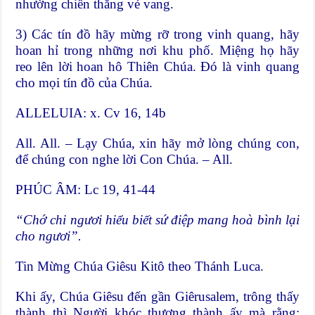
nhường chiến thắng vẻ vang.
3) Các tín đồ hãy mừng rỡ trong vinh quang, hãy
hoan hỉ trong những nơi khu phố. Miệng họ hãy
reo lên lời hoan hô Thiên Chúa. Ðó là vinh quang
cho mọi tín đồ của Chúa.
ALLELUIA: x. Cv 16, 14b
All. All. – Lạy Chúa, xin hãy mở lòng chúng con,
để chúng con nghe lời Con Chúa. – All.
PHÚC ÂM: Lc 19, 41-44
“Chớ chi ngươi hiểu biết sứ điệp mang hoà bình lại
cho ngươi”.
Tin Mừng Chúa Giêsu Kitô theo Thánh Luca.
Khi ấy, Chúa Giêsu đến gần Giêrusalem, trông thấy
thành thì Người khóc thương thành ấy mà rằng: