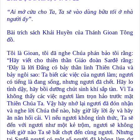
“Ai mở cửa cho Ta, Ta sẽ vào dùng bữa tối ở nhà
người ấy”.
Bài trích sách Khải Huyền của Thánh Gioan Tông
đồ.
Tôi là Gioan, tôi đã nghe Chúa phán bảo tôi rằng:
“Hãy viết cho thiên thần Giáo đoàn Sarđê rằng:
‘Ðây là lời Ðấng có bảy thần linh Thiên Chúa và
bảy ngôi sao: Ta biết các việc của ngươi làm; ngươi
có tiếng là đang sống, nhưng ngươi đã chết. Hãy lo
tỉnh dậy, hãy bồi dưỡng chút sinh khí sắp tàn. Vì Ta
không thấy các việc ngươi làm trọn hảo trước mặt
Thiên Chúa Ta. Vậy hãy nhớ lại ngươi đã đón nhận
và nghe lời Chúa thế nào, hãy giữ lấy lời ấy và hãy
ăn năn hối cải. Vì nếu ngươi không tỉnh thức, Ta sẽ
đến với ngươi như một kẻ trộm, ngươi sẽ không
biết giờ nào Ta sẽ bất chợt đến cùng ngươi. Nhưng
tại Sarđê ngươi có một số người đã không làm dơ