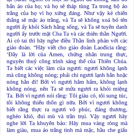
bẩn áo của họ; và họ sẽ tháp tùng Ta trong bộ áo
trắng của họ vì họ xứng đáng. Như vậy kẻ chiến
thắng sẽ mặc áo trắng, và Ta sẽ không xoá bỏ tên
người ấy khỏi Sách hằng sống, và Ta sẽ tuyên danh
người ấy trước mặt Cha Ta và các thiên thần Người.
Ai có tai thì hãy nghe điều Thần linh phán với các
giáo đoàn. “Hãy viết cho giáo đoàn Laođicia rằng:
‘Ðây là lời của Amen, chứng nhân trung thực,
nguyên thuỷ công trình sáng thế của Thiên Chúa.
Ta biết các việc làm của ngươi: ngươi không lạnh
mà cũng không nóng; phải chi ngươi lạnh hẳn hoặc
nóng hẳn đi! Bởi vì ngươi hâm hẩm, không lạnh
không nóng, nên Ta sẽ mửa ngươi ra khỏi miệng
Ta. Bởi vì ngươi nói rằng: Tôi giàu có, tôi sung túc,
tôi không thiếu thốn gì nữa. Bởi vì ngươi không
biết rằng thực ra ngươi vô phúc, đáng thương,
nghèo khó, đui mù và trần trụi. Vậy ngươi hãy
nghe lời Ta khuyên bảo: Hãy mua vàng ròng mà
làm giàu, mua áo trắng tinh mà mặc, hầu che giấu