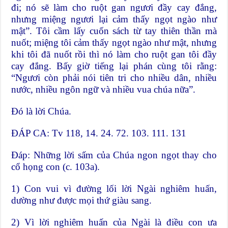
đi; nó sẽ làm cho ruột gan ngươi đầy cay đắng,
nhưng miệng ngươi lại cảm thấy ngọt ngào như
mật”. Tôi cầm lấy cuốn sách từ tay thiên thần mà
nuốt; miệng tôi cảm thấy ngọt ngào như mật, nhưng
khi tôi đã nuốt rồi thì nó làm cho ruột gan tôi đầy
cay đắng. Bấy giờ tiếng lại phán cùng tôi rằng:
“Ngươi còn phải nói tiên tri cho nhiều dân, nhiều
nước, nhiều ngôn ngữ và nhiều vua chúa nữa”.
Ðó là lời Chúa.
ĐÁP CA: Tv 118, 14. 24. 72. 103. 111. 131
Ðáp: Những lời sấm của Chúa ngon ngọt thay cho
cổ họng con (c. 103a).
1) Con vui vì đường lối lời Ngài nghiêm huấn,
dường như được mọi thứ giàu sang.
2) Vì lời nghiêm huấn của Ngài là điều con ưa