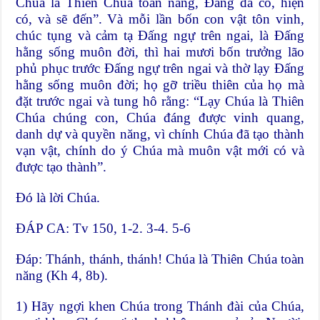
Chúa là Thiên Chúa toàn năng, Đấng đã có, hiện
có, và sẽ đến”. Và mỗi lần bốn con vật tôn vinh,
chúc tụng và cảm tạ Đấng ngự trên ngai, là Đấng
hằng sống muôn đời, thì hai mươi bốn trưởng lão
phủ phục trước Đấng ngự trên ngai và thờ lạy Đấng
hằng sống muôn đời; họ gỡ triều thiên của họ mà
đặt trước ngai và tung hô rằng: “Lạy Chúa là Thiên
Chúa chúng con, Chúa đáng được vinh quang,
danh dự và quyền năng, vì chính Chúa đã tạo thành
vạn vật, chính do ý Chúa mà muôn vật mới có và
được tạo thành”.
Đó là lời Chúa.
ĐÁP CA: Tv 150, 1-2. 3-4. 5-6
Đáp: Thánh, thánh, thánh! Chúa là Thiên Chúa toàn
năng (Kh 4, 8b).
1) Hãy ngợi khen Chúa trong Thánh đài của Chúa,