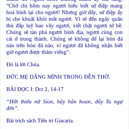
“Chớ chi hôm nay ngươi hiểu biết sứ điệp mang
hoà bình lại cho ngươi! Nhưng giờ đây, sứ điệp ấy
bị che khuất khỏi mắt ngươi. Vì sẽ đến ngày quân
thù đắp luỹ bao vây ngươi, xiết chặt ngươi tứ bề.
Chúng sẽ tàn phá ngươi bình địa, ngươi cùng con
cái ở trong thành. Chúng sẽ không để lại hòn đá
nào trên hòn đá nào, vì ngươi đã không nhận biết
giờ ngươi được thăm viếng”.
Ðó là lời Chúa.
ĐỨC MẸ DÂNG MÌNH TRONG ĐỀN THỜ.
BÀI ĐỌC I: Dcr 2, 14-17
“Hỡi thiếu nữ Sion, hãy hân hoan, đây Ta ngự
đến”.
Bài trích sách Tiên tri Giacaria.