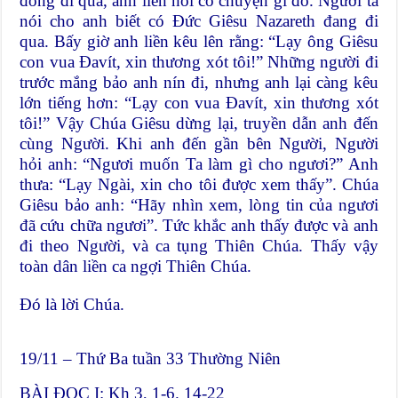
đông đi qua, anh liền hỏi có chuyện gì đó. Người ta
nói cho anh biết có Ðức Giêsu Nazareth đang đi
qua. Bấy giờ anh liền kêu lên rằng: “Lạy ông Giêsu
con vua Ðavít, xin thương xót tôi!” Những người đi
trước mắng bảo anh nín đi, nhưng anh lại càng kêu
lớn tiếng hơn: “Lạy con vua Ðavít, xin thương xót
tôi!” Vậy Chúa Giêsu dừng lại, truyền dẫn anh đến
cùng Người. Khi anh đến gần bên Người, Người
hỏi anh: “Ngươi muốn Ta làm gì cho ngươi?” Anh
thưa: “Lạy Ngài, xin cho tôi được xem thấy”. Chúa
Giêsu bảo anh: “Hãy nhìn xem, lòng tin của ngươi
đã cứu chữa ngươi”. Tức khắc anh thấy được và anh
đi theo Người, và ca tụng Thiên Chúa. Thấy vậy
toàn dân liền ca ngợi Thiên Chúa.
Ðó là lời Chúa.
19/11 – Thứ Ba tuần 33 Thường Niên
BÀI ĐỌC I: Kh 3, 1-6. 14-22