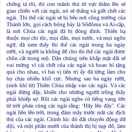
chứng tá rồi, thì con mãnh thú từ vực thẳm lên sẽ
giao chiến với các ngài, nó sẽ thắng và giết chết các
ngài. Thi thể các ngài sẽ bị bêu nơi công trường của
Thành lớn, gọi cách bóng bảy là Sôđôma và Ai-cập,
là nơi Chúa các ngài đã bị đóng đinh. Thiên hạ
thuộc mọi chi tộc, mọi dân, mọi nước, và mọi ngôn
ngữ, đã xem thấy thi thể các ngài trong ba ngày
rưỡi, và người ta không để cho thi thể các ngài được
chôn cất trong mộ. Dân chúng trên khắp mặt đất sẽ
vui mừng vì cái chết của các ngài và hoan hỉ tặng
quà cho nhau, vì hai vị tiên tri ấy đã từng làm cho
họ chịu nhiều khổ cực. Nhưng sau ba ngày rưỡi,
(sinh khí từ) Thiên Chúa nhập vào các ngài. Và các
ngài đứng dậy, khiến cho những người trông thấy
phải khiếp sợ. Rồi các ngài nghe có tiếng vang lớn
từ trời phán cùng các ngài rằng: ‘Hãy lên đây’. Các
ngài liền lên trời, trong đám mây trước mắt các địch
thù của các ngài. Chính lúc đó đất chuyển động dữ
dội, và một phần mười của thành thị bị sụp đổ, làm