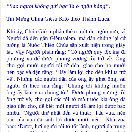
“Sao ngươi không gửi bạc Ta ở ng
â
n h
à
ng”.
Tin Mừng Chúa Giêsu Kitô theo Thánh Luca.
Khi ấy, Chúa Giêsu phán thêm một dụ ngôn nữa, vì
Người đã đến gần Giêrusalem, mà dân chúng lại cứ
tưởng là Nước Thiên Chúa sắp xuất hiện trong giây
lát. Vậy Người phán rằng: “Có người quý tộc kia đi
phương xa để được phong vương rồi trở về. Ông
cho gọi mười người tôi tớ đến, giao cho họ mười
nén bạc và dặn rằng: ‘Hãy làm lợi cho đến khi ta trở
về’. Nhưng các người dân của ông ấy ghét ông, sai
người đi theo mà rằng: ‘Chúng tôi không muốn
ông ấy làm vua chúng tôi’. Được phong vương rồi
ông trở về, cho gọi các tôi tớ mà trước kia ông đã
giao tiền cho, để biết mỗi người đã làm lợi được bao
nhiêu. “Người thứ nhất đến và thưa: ‘Tâu vua, nén
bạc của vua đã sinh lợi được mười nén’. Nhà vua
bảo: ‘Được, hỡi người tôi tớ tốt lành, ngươi đã trung