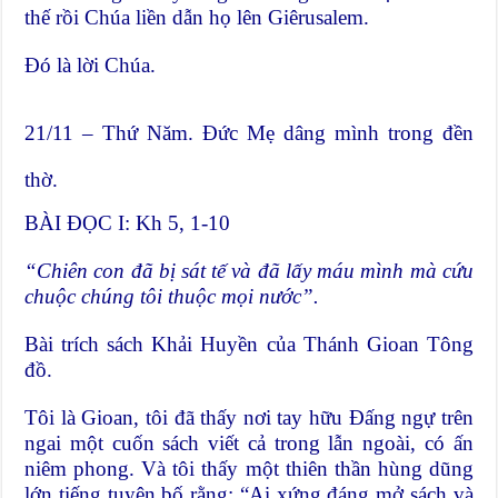
thế rồi Chúa liền dẫn họ lên Giêrusalem.
Đó là lời Chúa.
21/11 – Thứ Năm. Đức Mẹ dâng mình trong đền
thờ.
BÀI ĐỌC I: Kh 5, 1-10
“Chiên con đã bị sát tế và đã lấy máu mình mà cứu
chuộc chúng tôi thuộc mọi nước”.
Bài trích sách Khải Huyền của Thánh Gioan Tông
đồ.
Tôi là Gioan, tôi đã thấy nơi tay hữu Ðấng ngự trên
ngai một cuốn sách viết cả trong lẫn ngoài, có ấn
niêm phong. Và tôi thấy một thiên thần hùng dũng
lớn tiếng tuyên bố rằng: “Ai xứng đáng mở sách và