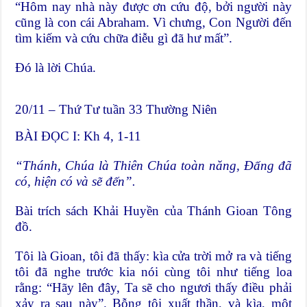
“Hôm nay nhà này được ơn cứu độ, bởi người này
cũng là con cái Abraham. Vì chưng, Con Người đến
tìm kiếm và cứu chữa điễu gì đã hư mất”.
Ðó là lời Chúa.
20/11 – Thứ Tư tuần 33 Thường Niên
BÀI ĐỌC I: Kh 4, 1-11
“Thánh, Chúa là Thiên Chúa toàn năng, Đấng đ
ã
có, hiện c
ó
v
à
sẽ đến”.
Bài trích sách Khải Huyền của Thánh Gioan Tông
đồ.
Tôi là Gioan, tôi đã thấy: kìa cửa trời mở ra và tiếng
tôi đã nghe trước kia nói cùng tôi như tiếng loa
rằng: “Hãy lên đây, Ta sẽ cho ngươi thấy điều phải
xảy ra sau này”. Bỗng tôi xuất thần, và kìa, một