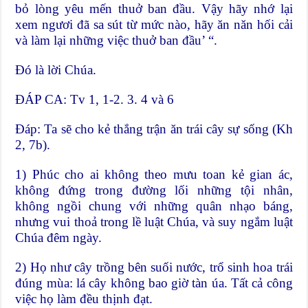
bỏ lòng yêu mến thuở ban đầu. Vậy hãy nhớ lại
xem ngươi đã sa sút từ mức nào, hãy ăn năn hối cải
và làm lại những việc thuở ban đầu’ “.
Ðó là lời Chúa.
ĐÁP CA: Tv 1, 1-2. 3. 4 và 6
Ðáp: Ta sẽ cho kẻ thắng trận ăn trái cây sự sống (Kh
2, 7b).
1) Phúc cho ai không theo mưu toan kẻ gian ác,
không đứng trong đường lối những tội nhân,
không ngồi chung với những quân nhạo báng,
nhưng vui thoả trong lề luật Chúa, và suy ngắm luật
Chúa đêm ngày.
2) Họ như cây trồng bên suối nước, trổ sinh hoa trái
đúng mùa: lá cây không bao giờ tàn úa. Tất cả công
việc họ làm đều thịnh đạt.