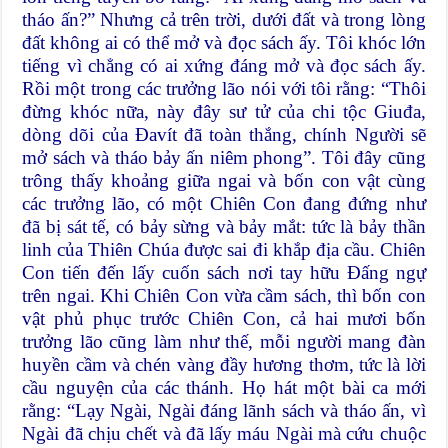
tháo ấn?” Nhưng cả trên trời, dưới đất và trong lòng
đất không ai có thể mở và đọc sách ấy. Tôi khóc lớn
tiếng vì chẳng có ai xứng đáng mở và đọc sách ấy.
Rồi một trong các trưởng lão nói với tôi rằng: “Thôi
đừng khóc nữa, này đây sư tử của chi tộc Giuđa,
dòng dõi của Ðavít đã toàn thắng, chính Người sẽ
mở sách và tháo bảy ấn niêm phong”. Tôi đây cũng
trông thấy khoảng giữa ngai và bốn con vật cùng
các trưởng lão, có một Chiên Con đang đứng như
đã bị sát tế, có bảy sừng và bảy mắt: tức là bảy thần
linh của Thiên Chúa được sai đi khắp địa cầu. Chiên
Con tiến đến lấy cuốn sách nơi tay hữu Ðấng ngự
trên ngai. Khi Chiên Con vừa cầm sách, thì bốn con
vật phủ phục trước Chiên Con, cả hai mươi bốn
trưởng lão cũng làm như thế, mỗi người mang đàn
huyền cầm và chén vàng đầy hương thơm, tức là lời
cầu nguyện của các thánh. Họ hát một bài ca mới
rằng: “Lạy Ngài, Ngài đáng lãnh sách và tháo ấn, vì
Ngài đã chịu chết và đã lấy máu Ngài mà cứu chuộc