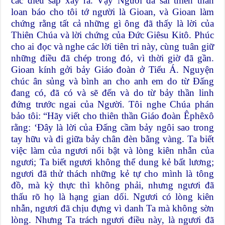
các điều sắp xảy ra. Vậy Người đã sai thiên thần
loan báo cho tôi tớ người là Gioan, và Gioan làm
chứng rằng tất cả những gì ông đã thấy là lời của
Thiên Chúa và lời chứng của Ðức Giêsu Kitô. Phúc
cho ai đọc và nghe các lời tiên tri này, cùng tuân giữ
những điều đã chép trong đó, vì thời giờ đã gần.
Gioan kính gởi bảy Giáo đoàn ở Tiểu Á. Nguyện
chúc ân sủng và bình an cho anh em do từ Ðấng
đang có, đã có và sẽ đến và do từ bảy thần linh
đứng trước ngai của Người. Tôi nghe Chúa phán
bảo tôi: “Hãy viết cho thiên thần Giáo đoàn Êphêxô
rằng: ‘Ðây là lời của Ðấng cầm bảy ngôi sao trong
tay hữu và đi giữa bảy chân đèn bằng vàng. Ta biết
việc làm của ngươi nổi bật và lòng kiên nhẫn của
ngươi; Ta biết ngươi không thể dung kẻ bất lương;
ngươi đã thử thách những kẻ tự cho mình là tông
đồ, mà kỳ thực thì không phải, nhưng ngươi đã
thấu rõ họ là hạng gian dối. Ngươi có lòng kiên
nhẫn, ngươi đã chịu đựng vì danh Ta mà không sờn
lòng. Nhưng Ta trách ngươi điều này, là ngươi đã