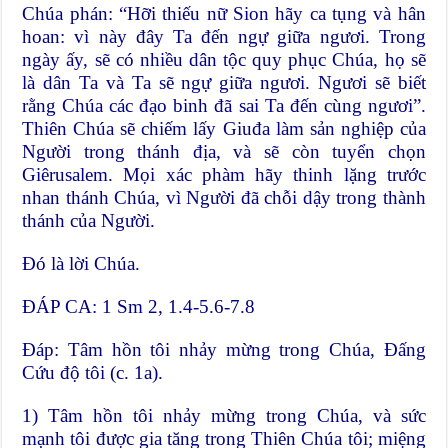
Chúa phán: “Hỡi thiếu nữ Sion hãy ca tụng và hân
hoan: vì này đây Ta đến ngự giữa ngươi. Trong
ngày ấy, sẽ có nhiều dân tộc quy phục Chúa, họ sẽ
là dân Ta và Ta sẽ ngự giữa ngươi. Ngươi sẽ biết
rằng Chúa các đạo binh đã sai Ta đến cùng ngươi”.
Thiên Chúa sẽ chiếm lấy Giuđa làm sản nghiệp của
Người trong thánh địa, và sẽ còn tuyển chọn
Giêrusalem. Mọi xác phàm hãy thinh lặng trước
nhan thánh Chúa, vì Người đã chỗi dậy trong thành
thánh của Người.
Ðó là lời Chúa.
ĐÁP CA: 1 Sm 2, 1.4-5.6-7.8
Đáp: Tâm hồn tôi nhảy mừng trong Chúa, Đấng
Cứu độ tôi (c. 1a).
1) Tâm hồn tôi nhảy mừng trong Chúa, và sức
mạnh tôi được gia tăng trong Thiên Chúa tôi; miệng