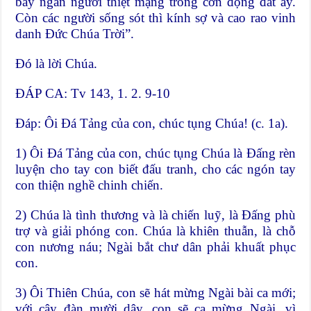
bảy ngàn người thiệt mạng trong cơn động đất ấy.
Còn các người sống sót thì kính sợ và cao rao vinh
danh Đức Chúa Trời”.
Đó là lời Chúa.
ĐÁP CA: Tv 143, 1. 2. 9-10
Đáp: Ôi Đá Tảng của con, chúc tụng Chúa! (c. 1a).
1) Ôi Đá Tảng của con, chúc tụng Chúa là Đấng rèn
luyện cho tay con biết đấu tranh, cho các ngón tay
con thiện nghề chinh chiến.
2) Chúa là tình thương và là chiến luỹ, là Đấng phù
trợ và giải phóng con. Chúa là khiên thuẫn, là chỗ
con nương náu; Ngài bắt chư dân phải khuất phục
con.
3) Ôi Thiên Chúa, con sẽ hát mừng Ngài bài ca mới;
với cây đàn mười dây, con sẽ ca mừng Ngài, vì