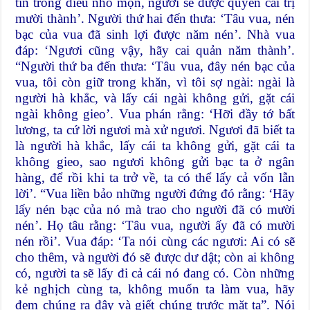
tín trong điều nhỏ mọn, ngươi sẽ được quyền cai trị
mười thành’. Người thứ hai đến thưa: ‘Tâu vua, nén
bạc của vua đã sinh lợi được năm nén’. Nhà vua
đáp: ‘Ngươi cũng vậy, hãy cai quản năm thành’.
“Người thứ ba đến thưa: ‘Tâu vua, đây nén bạc của
vua, tôi còn giữ trong khăn, vì tôi sợ ngài: ngài là
người hà khắc, và lấy cái ngài không gửi, gặt cái
ngài không gieo’. Vua phán rằng: ‘Hỡi đầy tớ bất
lương, ta cứ lời ngươi mà xử ngươi. Ngươi đã biết ta
là người hà khắc, lấy cái ta không gửi, gặt cái ta
không gieo, sao ngươi không gửi bạc ta ở ngân
hàng, để rồi khi ta trở về, ta có thể lấy cả vốn lẫn
lời’. “Vua liền bảo những người đứng đó rằng: ‘Hãy
lấy nén bạc của nó mà trao cho người đã có mười
nén’. Họ tâu rằng: ‘Tâu vua, người ấy đã có mười
nén rồi’. Vua đáp: ‘Ta nói cùng các ngươi: Ai có sẽ
cho thêm, và người đó sẽ được dư dật; còn ai không
có, người ta sẽ lấy đi cả cái nó đang có. Còn những
kẻ nghịch cùng ta, không muốn ta làm vua, hãy
đem chúng ra đây và giết chúng trước mặt ta”. Nói