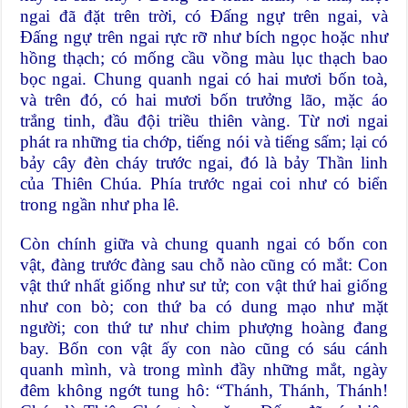
ngai đã đặt trên trời, có Đấng ngự trên ngai, và
Đấng ngự trên ngai rực rỡ như bích ngọc hoặc như
hồng thạch; có mống cầu vồng màu lục thạch bao
bọc ngai. Chung quanh ngai có hai mươi bốn toà,
và trên đó, có hai mươi bốn trưởng lão, mặc áo
trắng tinh, đầu đội triều thiên vàng. Từ nơi ngai
phát ra những tia chớp, tiếng nói và tiếng sấm; lại có
bảy cây đèn cháy trước ngai, đó là bảy Thần linh
của Thiên Chúa. Phía trước ngai coi như có biển
trong ngần như pha lê.
Còn chính giữa và chung quanh ngai có bốn con
vật, đàng trước đàng sau chỗ nào cũng có mắt: Con
vật thứ nhất giống như sư tử; con vật thứ hai giống
như con bò; con thứ ba có dung mạo như mặt
người; con thứ tư như chim phượng hoàng đang
bay. Bốn con vật ấy con nào cũng có sáu cánh
quanh mình, và trong mình đầy những mắt, ngày
đêm không ngớt tung hô: “Thánh, Thánh, Thánh!