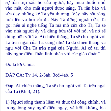
sự trần trụi xấu hổ của ngươi; hãy mua thuốc nhỏ
vào mắt, cho mắt ngươi được sáng. Ta răn bảo và
sửa dạy những kẻ Ta yêu thương. Vậy hãy sốt sắng
hơn lên và hối cải đi. Này Ta đứng ngoài cửa, Ta
gõ; nếu ai nghe tiếng Ta mà mở cửa cho Ta, Ta sẽ
vào nhà người ấy và dùng bữa tối với nó, và nó sẽ
dùng bữa với Ta. Ai chiến thắng, Ta sẽ cho ngồi với
Ta trên ngai của Ta, cũng như Ta đã chiến thắng và
ngự với Cha Ta trên ngai của Người. Ai có tai thì
hãy nghe điều Thần linh phán với các giáo đoàn”.
Ðó là lời Chúa.
ĐÁP CA: Tv 14, 2-3ab. 3cd-4ab. 5
Ðáp: Ai chiến thắng, Ta sẽ cho ngồi với Ta trên ngai
của Ta (Kh 3, 21).
1) Người sống thanh liêm và thực thi công chính, và
trong lòng suy nghĩ điều ngay, và lưỡi không bịa