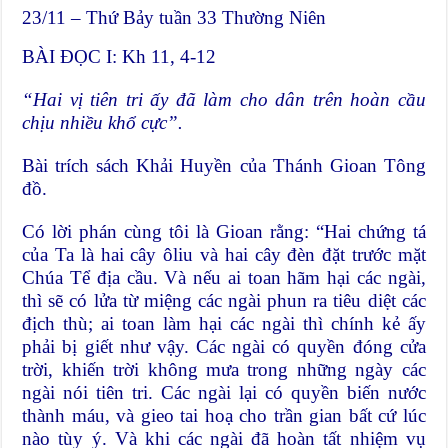
23/11 – Thứ Bảy tuần 33 Thường Niên
BÀI ĐỌC I: Kh 11, 4-12
“Hai vị tiên tri ấy đã làm cho dân trên hoàn cầu
chịu nhiều khổ cực”.
Bài trích sách Khải Huyền của Thánh Gioan Tông
đồ.
Có lời phán cùng tôi là Gioan rằng: “Hai chứng tá
của Ta là hai cây ôliu và hai cây đèn đặt trước mặt
Chúa Tể địa cầu. Và nếu ai toan hãm hại các ngài,
thì sẽ có lửa từ miệng các ngài phun ra tiêu diệt các
địch thù; ai toan làm hại các ngài thì chính kẻ ấy
phải bị giết như vậy. Các ngài có quyền đóng cửa
trời, khiến trời không mưa trong những ngày các
ngài nói tiên tri. Các ngài lại có quyền biến nước
thành máu, và gieo tai hoạ cho trần gian bất cứ lúc
nào tùy ý. Và khi các ngài đã hoàn tất nhiệm vụ