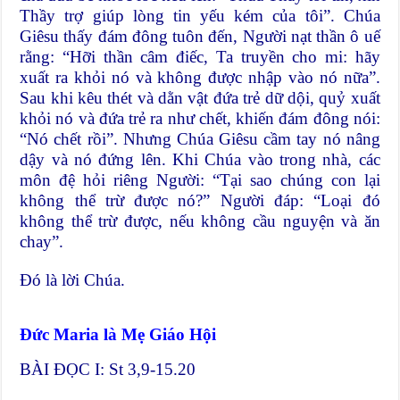
Thầy trợ giúp lòng tin yếu kém của tôi”. Chúa
Giêsu thấy đám đông tuôn đến, Người nạt thần ô uế
rằng: “Hỡi thần câm điếc, Ta truyền cho mi: hãy
xuất ra khỏi nó và không được nhập vào nó nữa”.
Sau khi kêu thét và dằn vật đứa trẻ dữ dội, quỷ xuất
khỏi nó và đứa trẻ ra như chết, khiến đám đông nói:
“Nó chết rồi”. Nhưng Chúa Giêsu cầm tay nó nâng
dậy và nó đứng lên. Khi Chúa vào trong nhà, các
môn đệ hỏi riêng Người: “Tại sao chúng con lại
không thể trừ được nó?” Người đáp: “Loại đó
không thể trừ được, nếu không cầu nguyện và ăn
chay”.
Đó là lời Chúa.
Đức Maria là Mẹ Giáo Hội
BÀI ĐỌC I: St 3,9-15.20