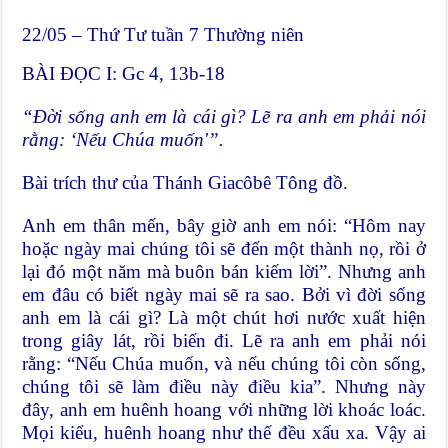
22/05 – Thứ Tư tuần 7 Thường niên
BÀI ĐỌC I: Gc 4, 13b-18
“Ðời sống anh em l
à
c
á
i g
ì
? Lẽ ra anh em phải n
ó
i
rằng: ‘Nếu Ch
ú
a muốn'”.
Bài trích thư của Thánh Giacôbê Tông đồ.
Anh em thân mến, bây giờ anh em nói: “Hôm nay
hoặc ngày mai chúng tôi sẽ đến một thành nọ, rồi ở
lại đó một năm mà buôn bán kiếm lời”. Nhưng anh
em đâu có biết ngày mai sẽ ra sao. Bởi vì đời sống
anh em là cái gì? Là một chút hơi nước xuất hiện
trong giây lát, rồi biến đi. Lẽ ra anh em phải nói
rằng: “Nếu Chúa muốn, và nếu chúng tôi còn sống,
chúng tôi sẽ làm điều này điều kia”. Nhưng này
đây, anh em huênh hoang với những lời khoác loác.
Mọi kiểu, huênh hoang như thế đều xấu xa. Vậy ai