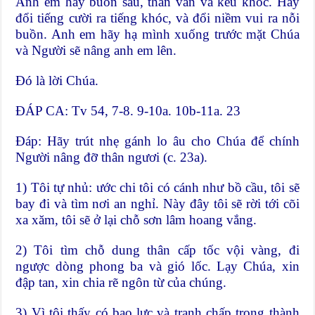
Anh em hãy buồn sầu, than van và kêu khóc. Hãy
đổi tiếng cười ra tiếng khóc, và đổi niềm vui ra nỗi
buồn. Anh em hãy hạ mình xuống trước mặt Chúa
và Người sẽ nâng anh em lên.
Ðó là lời Chúa.
ÐÁP CA: Tv 54, 7-8. 9-10a. 10b-11a. 23
Ðáp: Hãy trút nhẹ gánh lo âu cho Chúa để chính
Người nâng đỡ thân ngươi (c. 23a).
1) Tôi tự nhủ: ước chi tôi có cánh như bồ cầu, tôi sẽ
bay đi và tìm nơi an nghỉ. Này đây tôi sẽ rời tới cõi
xa xăm, tôi sẽ ở lại chỗ sơn lâm hoang vắng.
2) Tôi tìm chỗ dung thân cấp tốc vội vàng, đi
ngược dòng phong ba và gió lốc. Lạy Chúa, xin
đập tan, xin chia rẽ ngôn từ của chúng.
3) Vì tôi thấy có bạo lực và tranh chấp trong thành