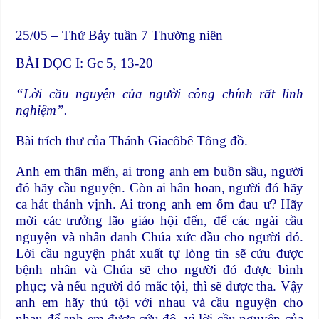
25/05 – Thứ Bảy tuần 7 Thường niên
BÀI ĐỌC I: Gc 5, 13-20
“Lời cầu nguyện của người c
ô
ng ch
í
nh rất linh
nghiệm”.
Bài trích thư của Thánh Giacôbê Tông đồ.
Anh em thân mến, ai trong anh em buồn sầu, người
đó hãy cầu nguyện. Còn ai hân hoan, người đó hãy
ca hát thánh vịnh. Ai trong anh em ốm đau ư? Hãy
mời các trưởng lão giáo hội đến, để các ngài cầu
nguyện và nhân danh Chúa xức dầu cho người đó.
Lời cầu nguyện phát xuất tự lòng tin sẽ cứu được
bệnh nhân và Chúa sẽ cho người đó được bình
phục; và nếu người đó mắc tội, thì sẽ được tha. Vậy
anh em hãy thú tội với nhau và cầu nguyện cho
nhau để anh em được cứu độ, vì lời cầu nguyện của