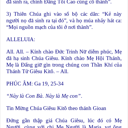
đã sinh ra, chính Đấng Tối Cao củng cố thành”.
3) Thiên Chúa ghi vào sổ bộ các dân: “Kẻ này
người nọ đã sinh ra tại đó”, và họ múa nhảy hát ca:
“Mọi nguồn mạch của tôi ở nơi thành”.
ALLELUIA:
All. All. – Kính chào Đức Trinh Nữ diễm phúc, Mẹ
đã hạ sinh Chúa Giêsu. Kính chào Mẹ Hội Thánh,
Mẹ là Đấng giữ gìn trong chúng con Thần Khí của
Thánh Tử Giêsu Kitô. – All.
PHÚC ÂM: Ga 19, 25-34
“Này là Con Bà. Này là Mẹ con”
.
Tin Mừng Chúa Giêsu Kitô theo thánh Gioan
Đứng gần thập giá Chúa Giêsu, lúc đó có Mẹ
Người, cùng với chị Mẹ Người là Maria, vợ ông