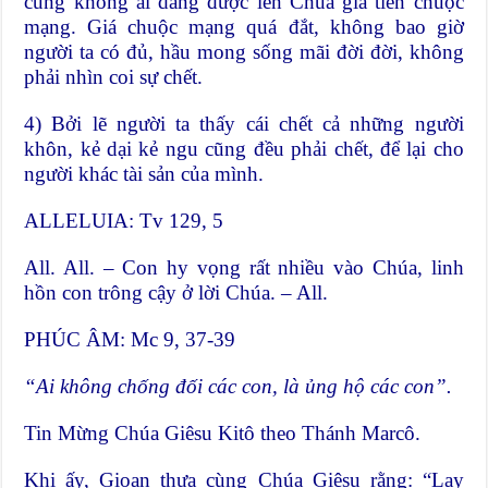
cũng không ai dâng được lên Chúa giá tiền chuộc
mạng. Giá chuộc mạng quá đắt, không bao giờ
người ta có đủ, hầu mong sống mãi đời đời, không
phải nhìn coi sự chết.
4) Bởi lẽ người ta thấy cái chết cả những người
khôn, kẻ dại kẻ ngu cũng đều phải chết, để lại cho
người khác tài sản của mình.
ALLELUIA: Tv 129, 5
All. All. – Con hy vọng rất nhiều vào Chúa, linh
hồn con trông cậy ở lời Chúa. – All.
PHÚC ÂM: Mc 9, 37-39
“Ai không chống đối các con, là ủng hộ các con”.
Tin Mừng Chúa Giêsu Kitô theo Thánh Marcô.
Khi ấy, Gioan thưa cùng Chúa Giêsu rằng: “Lạy