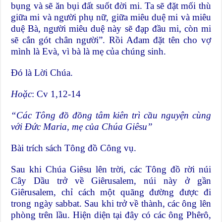
bụng và sẽ ăn bụi đất suốt đời mi. Ta sẽ đặt mối thù
giữa mi và người phụ nữ, giữa miêu duệ mi và miêu
duệ Bà, người miêu duệ này sẽ đạp đầu mi, còn mi
sẽ cắn gót chân người”. Rồi Ađam đặt tên cho vợ
mình là Evà, vì bà là mẹ của chúng sinh.
Đó là Lời Chúa.
Hoặc
: Cv 1,12-14
“Các Tông đồ đồng tâm kiên trì cầu nguyện cùng
với Đức Maria, mẹ của Chúa Giêsu”
Bài trích sách Tông đồ Công vụ.
Sau khi Chúa Giêsu lên trời, các Tông đồ rời núi
Cây Dầu trở về Giêrusalem, núi này ở gần
Giêrusalem, chỉ cách một quãng đường được đi
trong ngày sabbat. Sau khi trở về thành, các ông lên
phòng trên lầu. Hiện diện tại đây có các ông Phêrô,