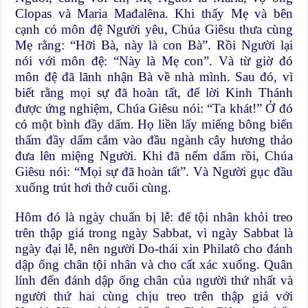
Clopas và Maria Mađalêna. Khi thấy Mẹ và bên
cạnh có môn đệ Người yêu, Chúa Giêsu thưa cùng
Mẹ rằng: “Hỡi Bà, này là con Bà”. Rồi Người lại
nói với môn đệ: “Này là Mẹ con”. Và từ giờ đó
môn đệ đã lãnh nhận Bà về nhà mình. Sau đó, vì
biết rằng mọi sự đã hoàn tất, để lời Kinh Thánh
được ứng nghiệm, Chúa Giêsu nói: “Ta khát!” Ở đó
có một bình đầy dấm. Họ liền lấy miếng bông biển
thấm đầy dấm cắm vào đầu ngành cây hương thảo
đưa lên miệng Người. Khi đã nếm dấm rồi, Chúa
Giêsu nói: “Mọi sự đã hoàn tất”. Và Người gục đầu
xuống trút hơi thở cuối cùng.
Hôm đó là ngày chuẩn bị lễ: để tội nhân khỏi treo
trên thập giá trong ngày Sabbat, vì ngày Sabbat là
ngày đại lễ, nên người Do-thái xin Philatô cho đánh
dập ống chân tội nhân và cho cất xác xuống. Quân
lính đến đánh dập ống chân của người thứ nhất và
người thứ hai cùng chịu treo trên thập giá với