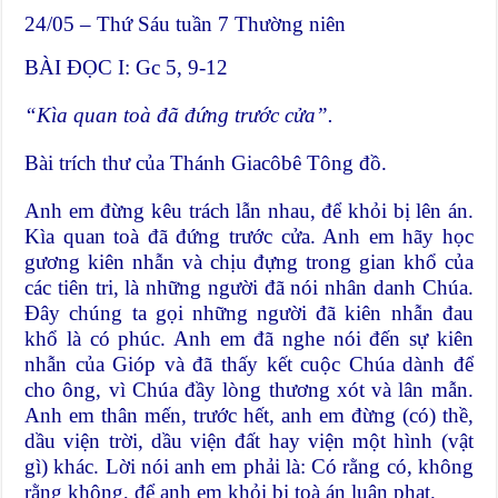
24/05 – Thứ Sáu tuần 7 Thường niên
BÀI ĐỌC I: Gc 5, 9-12
“Kìa quan toà đ
ã
đứng trước cửa”.
Bài trích thư của Thánh Giacôbê Tông đồ.
Anh em đừng kêu trách lẫn nhau, để khỏi bị lên án.
Kìa quan toà đã đứng trước cửa. Anh em hãy học
gương kiên nhẫn và chịu đựng trong gian khổ của
các tiên tri, là những người đã nói nhân danh Chúa.
Ðây chúng ta gọi những người đã kiên nhẫn đau
khổ là có phúc. Anh em đã nghe nói đến sự kiên
nhẫn của Gióp và đã thấy kết cuộc Chúa dành để
cho ông, vì Chúa đầy lòng thương xót và lân mẫn.
Anh em thân mến, trước hết, anh em đừng (có) thề,
dầu viện trời, dầu viện đất hay viện một hình (vật
gì) khác. Lời nói anh em phải là: Có rằng có, không
rằng không, để anh em khỏi bị toà án luận phạt.