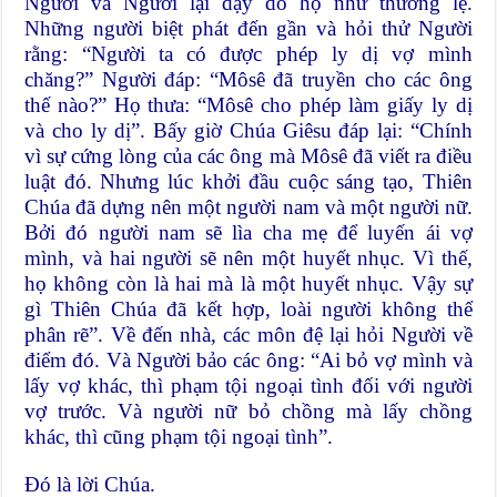
Người và Người lại dạy dỗ họ như thường lệ.
Những người biệt phát đến gần và hỏi thử Người
rằng: “Người ta có được phép ly dị vợ mình
chăng?” Người đáp: “Môsê đã truyền cho các ông
thế nào?” Họ thưa: “Môsê cho phép làm giấy ly dị
và cho ly dị”. Bấy giờ Chúa Giêsu đáp lại: “Chính
vì sự cứng lòng của các ông mà Môsê đã viết ra điều
luật đó. Nhưng lúc khởi đầu cuộc sáng tạo, Thiên
Chúa đã dựng nên một người nam và một người nữ.
Bởi đó người nam sẽ lìa cha mẹ để luyến ái vợ
mình, và hai người sẽ nên một huyết nhục. Vì thế,
họ không còn là hai mà là một huyết nhục. Vậy sự
gì Thiên Chúa đã kết hợp, loài người không thể
phân rẽ”. Về đến nhà, các môn đệ lại hỏi Người về
điểm đó. Và Người bảo các ông: “Ai bỏ vợ mình và
lấy vợ khác, thì phạm tội ngoại tình đối với người
vợ trước. Và người nữ bỏ chồng mà lấy chồng
khác, thì cũng phạm tội ngoại tình”.
Đó là lời Chúa.