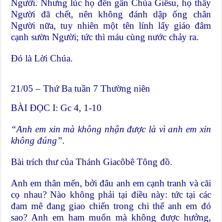
Người. Nhưng lúc họ đến gần Chúa Giêsu, họ thấy
Người đã chết, nên không đánh dập ống chân
Người nữa, tuy nhiên một tên lính lấy giáo đâm
cạnh sườn Người; tức thì máu cùng nước chảy ra.
Đó là Lời Chúa.
21/05 – Thứ Ba tuần 7 Thường niên
BÀI ÐỌC I: Gc 4, 1-10
“Anh em xin mà không nhận được l
à
v
ì
anh em xin
không đ
ú
ng”.
Bài trích thư của Thánh Giacôbê Tông đồ.
Anh em thân mến, bởi đâu anh em cạnh tranh và cãi
cọ nhau? Nào không phải tại điều này: tức tại các
đam mê đang giao chiến trong chi thể anh em đó
sao? Anh em ham muốn mà không được hưởng,