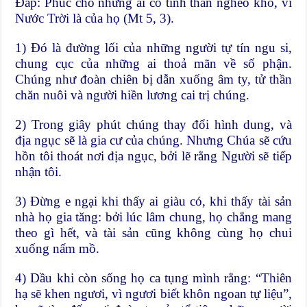
Ðáp: Phúc cho những ai có tinh thần nghèo khó, vì
Nước Trời là của họ (Mt 5, 3).
1) Ðó là đường lối của những người tự tín ngu si,
chung cục của những ai thoả mãn về số phận.
Chúng như đoàn chiên bị dẫn xuống âm ty, tử thần
chăn nuôi và người hiền lương cai trị chúng.
2) Trong giây phút chúng thay đổi hình dung, và
địa ngục sẽ là gia cư của chúng. Nhưng Chúa sẽ cứu
hồn tôi thoát nơi địa ngục, bởi lẽ rằng Người sẽ tiếp
nhận tôi.
3) Ðừng e ngại khi thấy ai giàu có, khi thấy tài sản
nhà họ gia tăng: bởi lúc lâm chung, họ chẳng mang
theo gì hết, và tài sản cũng không cùng họ chui
xuống nấm mồ.
4) Dầu khi còn sống họ ca tụng mình rằng: “Thiên
hạ sẽ khen ngươi, vì ngươi biết khôn ngoan tự liệu”,