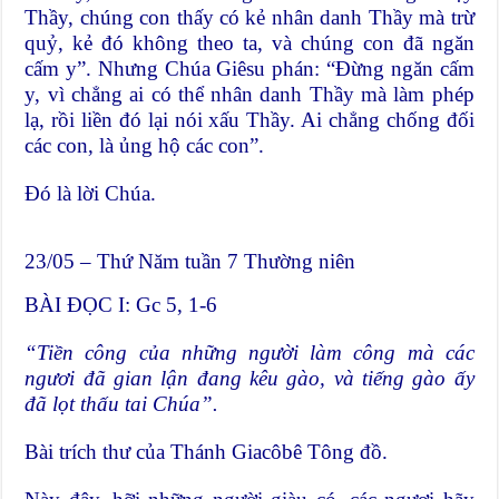
Thầy, chúng con thấy có kẻ nhân danh Thầy mà trừ
quỷ, kẻ đó không theo ta, và chúng con đã ngăn
cấm y”. Nhưng Chúa Giêsu phán: “Ðừng ngăn cấm
y, vì chẳng ai có thể nhân danh Thầy mà làm phép
lạ, rồi liền đó lại nói xấu Thầy. Ai chẳng chống đối
các con, là ủng hộ các con”.
Đó là lời Chúa.
23/05 – Thứ Năm tuần 7 Thường niên
BÀI ĐỌC I: Gc 5, 1-6
“Tiền c
ô
ng của những người l
à
m c
ô
ng m
à
c
á
c
ngươi đ
ã
gian lận đang kêu gào, và tiếng g
à
o ấy
đ
ã
lọt thấu tai Ch
ú
a”.
Bài trích thư của Thánh Giacôbê Tông đồ.