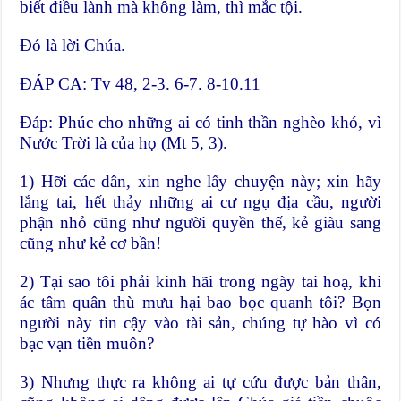
biết điều lành mà không làm, thì mắc tội.
Ðó là lời Chúa.
ÐÁP CA: Tv 48, 2-3. 6-7. 8-10.11
Ðáp: Phúc cho những ai có tinh thần nghèo khó, vì
Nước Trời là của họ (Mt 5, 3).
1) Hỡi các dân, xin nghe lấy chuyện này; xin hãy
lắng tai, hết thảy những ai cư ngụ địa cầu, người
phận nhỏ cũng như người quyền thế, kẻ giàu sang
cũng như kẻ cơ bần!
2) Tại sao tôi phải kinh hãi trong ngày tai hoạ, khi
ác tâm quân thù mưu hại bao bọc quanh tôi? Bọn
người này tin cậy vào tài sản, chúng tự hào vì có
bạc vạn tiền muôn?
3) Nhưng thực ra không ai tự cứu được bản thân,