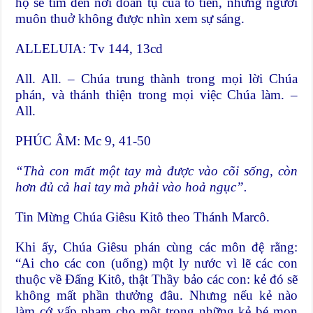
họ sẽ tìm đến nơi đoàn tụ của tổ tiên, những người
muôn thuở không được nhìn xem sự sáng.
ALLELUIA: Tv 144, 13cd
All. All. – Chúa trung thành trong mọi lời Chúa
phán, và thánh thiện trong mọi việc Chúa làm. –
All.
PHÚC ÂM: Mc 9, 41-50
“Thà con mất một tay mà được vào cõi sống, còn
hơn đủ cả hai tay mà phải vào hoả ngục”.
Tin Mừng Chúa Giêsu Kitô theo Thánh Marcô.
Khi ấy, Chúa Giêsu phán cùng các môn đệ rằng:
“Ai cho các con (uống) một ly nước vì lẽ các con
thuộc về Ðấng Kitô, thật Thầy bảo các con: kẻ đó sẽ
không mất phần thưởng đâu. Nhưng nếu kẻ nào
làm cớ vấp phạm cho một trong những kẻ bé mọn