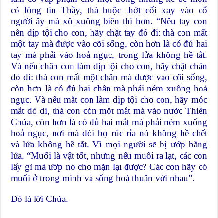
có lòng tin Thầy, thà buộc thớt cối xay vào cổ
người ấy mà xô xuống biển thì hơn. “Nếu tay con
nên dịp tội cho con, hãy chặt tay đó đi: thà con mất
một tay mà được vào cõi sống, còn hơn là có đủ hai
tay mà phải vào hoả ngục, trong lửa không hề tắt.
Và nếu chân con làm dịp tội cho con, hãy chặt chân
đó đi: thà con mất một chân mà được vào cõi sống,
còn hơn là có đủ hai chân mà phải ném xuống hoả
ngục. Và nếu mắt con làm dịp tội cho con, hãy móc
mắt đó đi, thà con còn một mắt mà vào nước Thiên
Chúa, còn hơn là có đủ hai mắt mà phải ném xuống
hoả ngục, nơi mà dòi bọ rúc rỉa nó không hề chết
và lửa không hề tắt. Vì mọi người sẽ bị ướp bằng
lửa. “Muối là vật tốt, nhưng nếu muối ra lạt, các con
lấy gì mà ướp nó cho mặn lại được? Các con hãy có
muối ở trong mình và sống hoà thuận với nhau”.
Đó là lời Chúa.