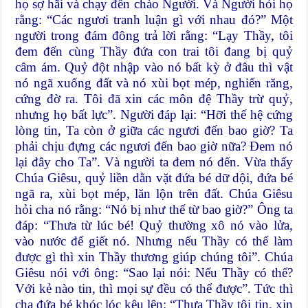
họ sợ hãi và chạy đến chào Người. Và Người hỏi họ
rằng: “Các ngươi tranh luận gì với nhau đó?” Một
người trong đám đông trả lời rằng: “Lạy Thầy, tôi
đem đến cùng Thầy đứa con trai tôi đang bị quỷ
câm ám. Quỷ đột nhập vào nó bất kỳ ở đâu thì vật
nó ngã xuống đất và nó xùi bọt mép, nghiến răng,
cứng đờ ra. Tôi đã xin các môn đệ Thầy trừ quỷ,
nhưng họ bất lực”. Người đáp lại: “Hỡi thế hệ cứng
lòng tin, Ta còn ở giữa các ngươi đến bao giờ? Ta
phải chịu đựng các ngươi đến bao giờ nữa? Ðem nó
lại đây cho Ta”. Và người ta đem nó đến. Vừa thấy
Chúa Giêsu, quỷ liền dằn vặt đứa bé dữ dội, đứa bé
ngã ra, xùi bọt mép, lăn lộn trên đất. Chúa Giêsu
hỏi cha nó rằng: “Nó bị như thế từ bao giờ?” Ông ta
đáp: “Thưa từ lúc bé! Quỷ thường xô nó vào lửa,
vào nước để giết nó. Nhưng nếu Thầy có thể làm
được gì thì xin Thầy thương giúp chúng tôi”. Chúa
Giêsu nói với ông: “Sao lại nói: Nếu Thầy có thể?
Với kẻ nào tin, thì mọi sự đều có thể được”. Tức thì
cha đứa bé khóc lóc kêu lên: “Thưa Thầy tôi tin, xin