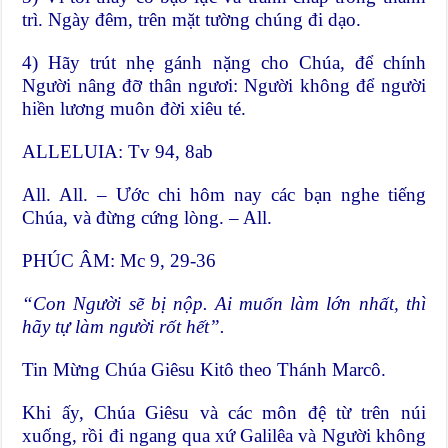
trì. Ngày đêm, trên mặt tường chúng đi dạo.
4) Hãy trút nhẹ gánh nặng cho Chúa, để chính
Người nâng đỡ thân ngươi: Người không để người
hiền lương muôn đời xiêu té.
ALLELUIA: Tv 94, 8ab
All. All. – Ước chi hôm nay các bạn nghe tiếng
Chúa, và đừng cứng lòng. – All.
PHÚC ÂM: Mc 9, 29-36
“Con Người sẽ bị nộp. Ai muốn l
à
m lớn nhất, th
ì
h
ã
y tự l
à
m người rốt hết”.
Tin Mừng Chúa Giêsu Kitô theo Thánh Marcô.
Khi ấy, Chúa Giêsu và các môn đệ từ trên núi
xuống, rồi đi ngang qua xứ Galilêa và Người không