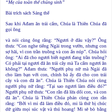
“Mẹ của toàn thể chúng sinh”
Bài trích sách Sáng thế
Sau khi Ađam ăn trái cấm, Chúa là Thiên Chúa đã
gọi ông
và nói cùng ông rằng: “Ngươi ở đâu vậy?” Ông
thưa: “Con nghe tiếng Ngài trong vườn, nhưng con
sợ hãi, vì con trần truồng và con ẩn núp”. Chúa hỏi
ông: “Ai đã cho ngươi biết ngươi đang trần truồng?
Có phải tại ngươi đã ăn trái cây mà Ta cấm ngươi ăn
không?” Ađam thưa: “Người phụ nữ mà Ngài đã
cho làm bạn với con, chính bà ấy đã cho con trái
cây và con đã ăn”. Chúa là Thiên Chúa nói cùng
người phụ nữ rằng: “Tại sao ngươi làm điều đó?”
Người phụ nữ thưa: “Con rắn đã lừa dối con, và con
đã ăn”. Chúa là Thiên Chúa phán cùng con rắn
rằng: “Bởi vì mi đã làm điều đó, mi là thứ bị chúc
dữ giữa mọi súc vật và thú hoang! Mi sẽ bò bằng