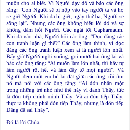
muốn cho ai biết. Vì Người dạy dỗ và bảo các ông
rằng: “Con Người sẽ bị nộp vào tay người ta và họ
sẽ giết Người. Khi đã bị giết, ngày thứ ba, Người sẽ
sống lại”. Nhưng các ông không hiểu lời đó và sợ
không dám hỏi Người. Các ngài tới Capharnaum.
Khi đã vào nhà, Người hỏi các ông: “Dọc đàng các
con tranh luận gì thế?” Các ông làm thinh, vì dọc
đàng các ông tranh luận xem ai là người lớn nhất.
Bấy giờ Người ngồi xuống, gọi mười hai ông lại và
bảo các ông rằng: “Ai muốn làm lớn nhất, thì hãy tự
làm người rốt hết và làm đầy tớ mọi người”. Và
Người đem một em bé lại đặt giữa các ông, rồi ôm
nó mà nói với các ông rằng: “Ai đón nhận một
trong những trẻ nhỏ như thế này vì danh Thầy, tức
là đón tiếp chính mình Thầy. Và ai đón tiếp Thầy,
thực ra không phải đón tiếp Thầy, nhưng là đón tiếp
Ðấng đã sai Thầy”.
Ðó là lời Chúa.