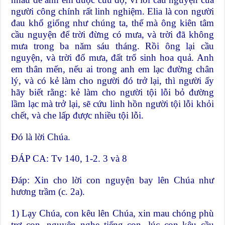
người công chính rất linh nghiệm. Elia là con người
đau khổ giống như chúng ta, thế mà ông kiên tâm
cầu nguyện để trời đừng có mưa, và trời đã không
mưa trong ba năm sáu tháng. Rồi ông lại cầu
nguyện, và trời đổ mưa, đất trổ sinh hoa quả. Anh
em thân mến, nếu ai trong anh em lạc đường chân
lý, và có kẻ làm cho người đó trở lại, thì người ấy
hãy biết rằng: kẻ làm cho người tội lỗi bỏ đường
lầm lạc mà trở lại, sẽ cứu linh hồn người tội lỗi khỏi
chết, và che lấp được nhiều tội lỗi.
Ðó là lời Chúa.
ÐÁP CA: Tv 140, 1-2. 3 và 8
Ðáp: Xin cho lời con nguyện bay lên Chúa như
hương trầm (c. 2a).
1) Lạy Chúa, con kêu lên Chúa, xin mau chóng phù
trợ con, nguyện nghe tiếng con, lúc con kêu cầu