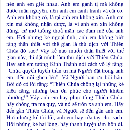
nên anh em giết nhau. Anh em ganh tị mà không
được mãn nguyện, nên anh em cạnh tranh và cãi cọ.
Anh em không có, là tại anh em không xin. Anh em
xin mà không nhận được, là vì anh em xin không
đúng, cứ mơ tưởng thoả mãn các đam mê của anh
em. Hỡi những kẻ ngoại tình, anh em không biết
rằng thân thiết với thế gian là thù địch với Thiên
Chúa đó sao? Vậy kẻ nào muốn thân thiết với thế
gian này, thì đặt mình làm thù địch với Thiên Chúa.
Hay anh em tưởng Kinh Thánh nói cách vô lý rằng:
“Chúa quyến luyến thần trí mà Người đặt trong anh
em, đến nỗi ghen lên”. Vả Người ban ơn bội hậu.
Bởi đó có lời rằng: “Thiên Chúa chống lại những kẻ
kiêu căng, nhưng ban ơn phúc cho người khiêm
nhường!” Vậy anh em hãy phục tùng Thiên Chúa,
hãy chống trả ma quỷ, và nó sẽ trốn xa anh em. Hãy
đến gần Thiên Chúa, và Người sẽ đến gần anh em.
Hỡi những kẻ tội lỗi, anh em hãy rửa tay cho sạch.
Hỡi những kẻ hai lòng, hãy thanh luyện tâm hồn đi.