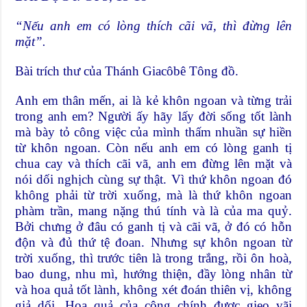
“Nếu anh em c
ó
l
ò
ng th
í
ch c
ã
i v
ã
, th
ì
đừng l
ê
n
mặt”.
Bài trích thư của Thánh Giacôbê Tông đồ.
Anh em thân mến, ai là kẻ khôn ngoan và từng trải
trong anh em? Người ấy hãy lấy đời sống tốt lành
mà bày tỏ công việc của mình thấm nhuần sự hiền
từ khôn ngoan. Còn nếu anh em có lòng ganh tị
chua cay và thích cãi vã, anh em đừng lên mặt và
nói dối nghịch cùng sự thật. Vì thứ khôn ngoan đó
không phải từ trời xuống, mà là thứ khôn ngoan
phàm trần, mang nặng thú tính và là của ma quỷ.
Bởi chưng ở đâu có ganh tị và cãi vã, ở đó có hỗn
độn và đủ thứ tệ đoan. Nhưng sự khôn ngoan từ
trời xuống, thì trước tiên là trong trắng, rồi ôn hoà,
bao dung, nhu mì, hướng thiện, đầy lòng nhân từ
và hoa quả tốt lành, không xét đoán thiên vị, không
giả dối. Hoa quả của công chính được gieo vãi