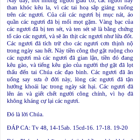
Này đây, hỡi những người giàu có, các ngươi hãy
than khóc kêu la, vì các tai hoạ sắp giáng xuống
trên các ngươi. Của cải các ngươi bị mục nát, áo
quần các ngươi đã bị mối mọt gặm. Vàng bạc của
các ngươi đã bị ten sét, và ten sét sẽ là bằng chứng
tố cáo các ngươi, và sẽ ăn thịt các ngươi như lửa đốt.
Các ngươi đã tích trữ cho các ngươi cơn thịnh nộ
trong ngày sau hết. Này tiền công thợ gặt ruộng cho
các ngươi mà các ngươi đã gian lận, tiền đó đang
kêu gào, và tiếng kêu gào của người thợ gặt đã lọt
thấu đến tai Chúa các đạo binh. Các ngươi đã ăn
uống say sưa ở đời này, lòng các ngươi đã tận
hưởng khoái lạc trong ngày sát hại. Các ngươi đã
lên án và giết chết người công chính, vì họ đã
không kháng cự lại các ngươi.
Ðó là lời Chúa.
ÐÁP CA: Tv 48, 14-15ab. 15cd-16. 17-18. 19-20