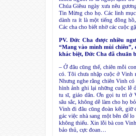
Chúa Giêsu ngày xưa nêu gương 
Tin Mừng cho họ. Các linh mục
dành ra ít là một tiếng đồng hồ
Các cha cho biết nhờ các cuộc g
PV. Đức Cha được nhiều ngư
“Mang vào mình mùi chiên”, 
khác biệt, Đức Cha đã chuẩn b
– Ở đâu cũng thế, chiên mỗi c
có. Tôi chưa nhập cuộc ở Vinh 
Nhưng nghe rằng chiên Vinh có 
hình ảnh ghi lại những cuộc lễ 
tu sĩ, giáo dân. Ơn gọi tu trì 
sâu sắc, không dễ làm cho họ bỏ
Vinh đi đâu cũng đoàn kết, giữ 
gác việc nhà sang một bên để lo 
không thiếu. Xin lỗi bà con Vin
bảo thủ, cực đoan…