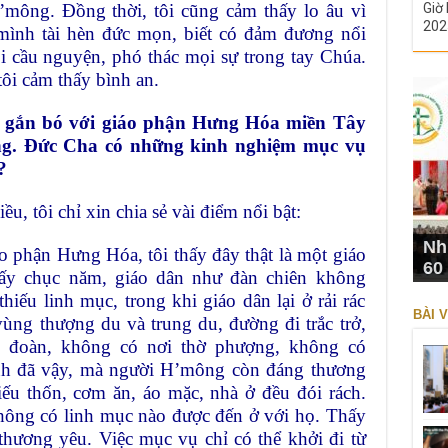
H’mông. Đồng thời, tôi cũng cảm thấy lo âu vì
Giờ 
202
 mình tài hèn đức mọn, biết có đảm đương nổi
i cầu nguyện, phó thác mọi sự trong tay Chúa.
ôi cảm thấy bình an.
 gắn bó với giáo phận Hưng Hóa miền Tây
iêng. Đức Cha có những kinh nghiệm mục vụ
?
u, tôi chỉ xin chia sẻ vài điểm nổi bật:
Nh
 phận Hưng Hóa, tôi thấy đây thật là một giáo
60
ấy chục năm, giáo dân như đàn chiên không
hiếu linh mục, trong khi giáo dân lại ở rải rác
BÀI V
vùng thượng du và trung du, đường đi trắc trở,
g đoàn, không có nơi thờ phượng, không có
nh đã vậy, mà người H’mông còn đáng thương
hiếu thốn, cơm ăn, áo mặc, nhà ở đều đói rách.
không có linh mục nào được đến ở với họ. Thấy
 thương yêu. Việc mục vụ chỉ có thể khởi đi từ