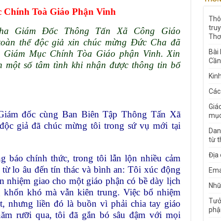
 Chính Toà Giáo Phận Vinh
Thô
tru
Cha Giám Đốc Thông Tấn Xã Công Giáo
Thơ
 toàn thể độc giả xin chúc mừng Đức Cha đã
Bài
 Giám Mục Chính Tòa Giáo phận Vinh. Xin
Cần
 một số tâm tình khi nhận được thông tin bổ
Kin
Các
Giá
 Giám đốc cùng Ban Biên Tập Thông Tấn Xã
mục
độc giả đã chúc mừng tôi trong sứ vụ mới tại
Dan
từ 
Địa
 báo chính thức, trong tôi lẫn lộn nhiều cảm
từ lo âu đến tín thác và bình an: Tôi xúc động
Ema
n nhiệm giao cho một giáo phận có bề dày lịch
Nhữn
ng khốn khó mà vẫn kiên trung. Việc bổ nhiệm
Tưở
, nhưng liền đó là buồn vì phải chia tay giáo
phậ
m rưỡi qua, tôi đã gắn bó sâu đậm với mọi