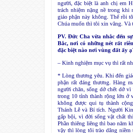
người, đặc biệt là anh chị em 
trách nhiệm nặng nề trong khi
giáo phận này không. Thế rồi tô
Chúa muốn thì tôi xin vâng. Và t
PV. Đức Cha vừa nhắc đến sự
Bắc, nơi có những nét rất r
đặc biệt nào nơi vùng đất ấy ạ
– Kinh nghiệm mục vụ thì rất nhiề
* Lòng thương yêu. Khi đến giáo
phận rất đáng thương. Hàng m
người chăn, sống dở chết dở vì t
trong 10 tỉnh thành rộng lớn ở 
không được qui tụ thành cộn
Thánh Lễ và Bí tích. Người Ki
gấp bội, vì đời sống vật chất t
Phần thiêng liêng thì bao năm 
vậy thì lòng tôi trào dâng niềm