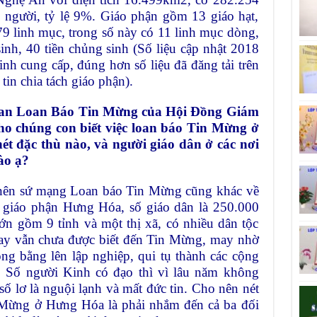
0 người, tỷ lệ 9%. Giáo phận gồm 13 giáo hạt,
79 linh mục, trong số này có 11 linh mục dòng,
inh, 40 tiền chủng sinh (Số liệu cập nhật 2018
 cung cấp, đúng hơn số liệu đã đăng tải trên
tin chia tách giáo phận).
Ban Loan Báo Tin Mừng của Hội Đồng Giám
o chúng con biết việc loan báo Tin Mừng ở
t đặc thù nào, và người giáo dân ở các nơi
ào ạ?
, nên sứ mạng Loan báo Tin Mừng cũng khác về
i giáo phận Hưng Hóa, số giáo dân là 250.000
lớn gồm 9 tỉnh và một thị xã, có nhiều dân tộc
 nay vẫn chưa được biết đến Tin Mừng, may nhờ
ng bằng lên lập nghiệp, qui tụ thành các cộng
n. Số người Kinh có đạo thì vì lâu năm không
 lơ là nguội lạnh và mất đức tin. Cho nên nét
n Mừng ở Hưng Hóa là phải nhắm đến cả ba đối