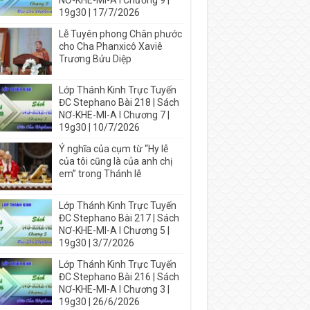
NƠ-KHE-MI-A I Chương 9 |
19g30 | 17/7/2026
Lễ Tuyên phong Chân phước
cho Cha Phanxicô Xaviê
Trương Bửu Diệp
Lớp Thánh Kinh Trực Tuyến
ĐC Stephano Bài 218 | Sách
NƠ-KHE-MI-A I Chương 7 |
19g30 | 10/7/2026
Ý nghĩa của cụm từ “Hy lễ
của tôi cũng là của anh chị
em” trong Thánh lễ
Lớp Thánh Kinh Trực Tuyến
ĐC Stephano Bài 217 | Sách
NƠ-KHE-MI-A I Chương 5 |
19g30 | 3/7/2026
Lớp Thánh Kinh Trực Tuyến
ĐC Stephano Bài 216 | Sách
NƠ-KHE-MI-A I Chương 3 |
19g30 | 26/6/2026