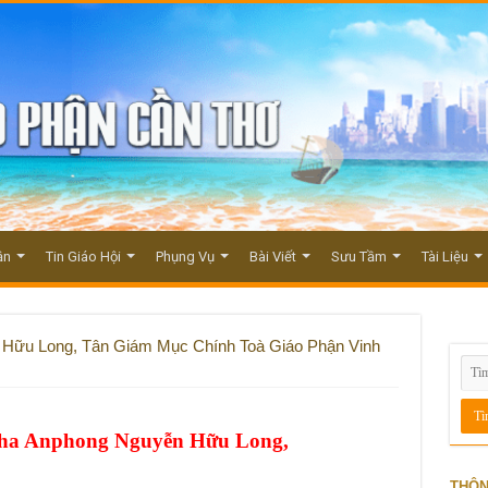
ận
Tin Giáo Hội
Phụng Vụ
Bài Viết
Sưu Tầm
Tài Liệu
Hữu Long, Tân Giám Mục Chính Toà Giáo Phận Vinh
ha Anphong Nguyễn Hữu Long,
THÔN