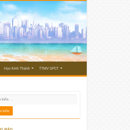
Học Kinh Thánh
TTMV GPCT
G BÁO