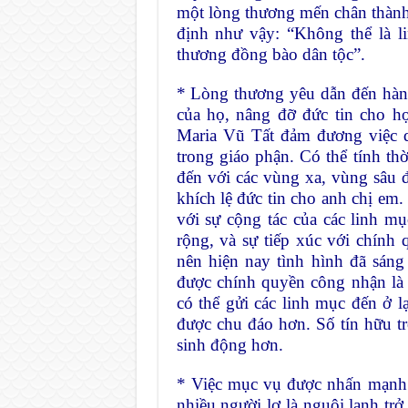
một lòng thương mến chân thàn
định như vậy: “Không thể là 
thương đồng bào dân tộc”.
* Lòng thương yêu dẫn đến hành
của họ, nâng đỡ đức tin cho 
Maria Vũ Tất đảm đương việc qu
trong giáo phận. Có thể tính thờ
đến với các vùng xa, vùng sâu đ
khích lệ đức tin cho anh chị em
với sự cộng tác của các linh m
rộng, và sự tiếp xúc với chính 
nên hiện nay tình hình đã sán
được chính quyền công nhận là 
có thể gửi các linh mục đến ở 
được chu đáo hơn. Số tín hữu trở
sinh động hơn.
* Việc mục vụ được nhấn mạnh 
nhiều người lơ là nguội lạnh trở