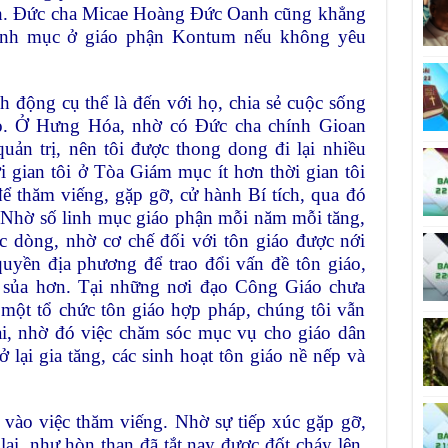
h. Đức cha Micae Hoàng Đức Oanh cũng khẳng
linh mục ở giáo phận Kontum nếu không yêu
 động cụ thể là đến với họ, chia sẻ cuộc sống
họ. Ở Hưng Hóa, nhờ có Đức cha chính Gioan
ản trị, nên tôi được thong dong đi lại nhiều
i gian tôi ở Tòa Giám mục ít hơn thời gian tôi
ể thăm viếng, gặp gỡ, cử hành Bí tích, qua đó
. Nhờ số linh mục giáo phận mỗi năm mỗi tăng,
ục dòng, nhờ cơ chế đối với tôn giáo được nới
quyền địa phương để trao đổi vấn đề tôn giáo,
g sủa hơn. Tại những nơi đạo Công Giáo chưa
một tổ chức tôn giáo hợp pháp, chúng tôi vẫn
lại, nhờ đó việc chăm sóc mục vụ cho giáo dân
 lại gia tăng, các sinh hoạt tôn giáo nề nếp và
vào việc thăm viếng. Nhờ sự tiếp xúc gặp gỡ,
 lại, như hòn than đã tắt nay được đốt cháy lên.