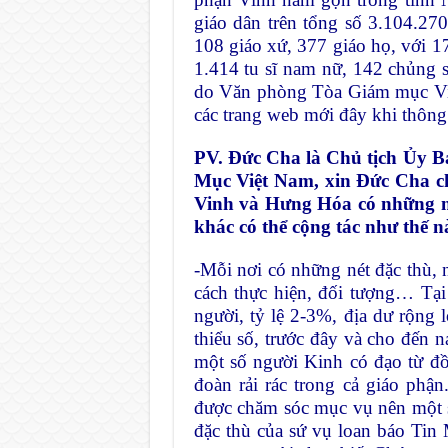
giáo dân trên tổng số 3.104.27
108 giáo xứ, 377 giáo họ, với 1
1.414 tu sĩ nam nữ, 142 chủng s
do Văn phòng Tòa Giám mục Vinh
các trang web mới đây khi thông 
PV. Đức Cha là Chủ tịch Ủy 
Mục Việt Nam, xin Đức Cha ch
Vinh và Hưng Hóa có những né
khác có thể cộng tác như thế n
-Mỗi nơi có những nét đặc thù
cách thực hiện, đối tượng… Tạ
người, tỷ lệ 2-3%, địa dư rộng 
thiểu số, trước đây và cho đến
một số người Kinh có đạo từ đồ
đoàn rải rác trong cả giáo phậ
được chăm sóc mục vụ nên một số
đặc thù của sứ vụ loan báo Ti