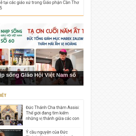
lễ tại các giáo xứ trong Giáo phận Cần Thơ
5
ịp sống Giáo Hội Việt Nam số
IẾT
Đức Thánh Cha thăm Assisi:
Thế giới đang tìm kiếm
những vị thánh giữa các con
Ý cầu nguyện của Đức