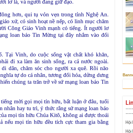
ời lơ là, và người đang giữ đạo.
đông hơn, qui tụ vỏn vẹn trong tỉnh Nghệ An.
 giáo xứ, có sinh hoạt nề nếp, có linh mục chăm
ười Công Giáo Vinh mạnh có tiếng. Ít người lơ
 mạng loan báo Tin Mừng tại đây nhắm vào đối
. Tại Vinh, do cuộc sống vật chất khó khăn,
phải đi xa làm ăn sinh sống, ra cả nước ngoài.
 di dân, chăm sóc cho người xa quê. Rồi não
 nghĩa tự do cá nhân, tương đối hóa, dửng dưng
Bann
hiến chúng ta trăn trở về sứ mạng loan báo Tin
tiếng mời gọi mọi tín hữu, bất luận ở đâu, tuổi
Li
ôn nhân hay tu trì, ý thức rằng sứ mạng loan báo
-----
-----
ủa mọi tín hữu Chúa Kitô, không ai được thoái
uả nếu mọi tín hữu đều tích cực tham gia bằng
Hội
Hội