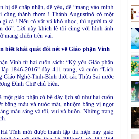
ẩn bị để chấp nhận, để yêu, để “mang vào mình
hôi cũng thành thơm ! Thánh Augustinô có một
 gì cả ! Nếu có vất vả khó nhọc, thì người ta sẽ
n đó”. Lời này khích lệ tôi cùng với hình ảnh
 mang chiên trên vai.
 biết khái quát đôi nét về Giáo phận Vinh
phận Vinh từ hai cuốn sách: “Kỷ yếu Giáo phận
lập 1846-2016” dày 411 trang, và cuốn “Lịch
g Giáo Nghệ-Tĩnh-Bình thời các Thừa Sai nước
Vương Đình Chữ chủ biên.
là một giáo phận có bề dày lịch sử như hai cuốn
viết bằng máu và nước mắt, nhuộm bằng vị ngọt
ảng màu sáng và tối, vui và buồn. Những trang
ách.
 Hà Tĩnh mới được thành lập thì hiện nay giáo
Nghệ An với diện tích 16.499km2, có 282.254