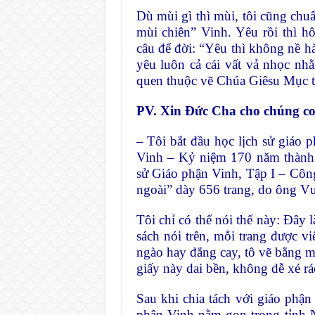
Dù mùi gì thì mùi, tôi cũng chu
mùi chiên” Vinh. Yêu rồi thì 
câu để đời: “Yêu thì không nề hà
yêu luôn cả cái vất vả nhọc nhằ
quen thuộc vẽ Chúa Giêsu Mục tử
PV. Xin Đức Cha cho chúng con
– Tôi bắt đầu học lịch sử giáo 
Vinh – Kỷ niệm 170 năm thành 
sử Giáo phận Vinh, Tập I – Côn
ngoài” dày 656 trang, do ông 
Tôi chỉ có thể nói thế này: Đây 
sách nói trên, mỗi trang được 
ngào hay đắng cay, tô vẽ bằng m
giấy này dai bền, không dễ xé r
Sau khi chia tách với giáo phận
phận Vinh nằm gọn trong tỉnh 