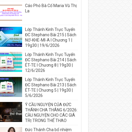
Cáo Phó Bà Cố Maria Vũ Thị
La
Lớp Thánh Kinh Trực Tuyến
ĐC Stephano Bài 215 | Sách
NƠ-KHE-MI-A I Chương 1 |
19g30 | 19/6/2026
Lớp Thánh Kinh Trực Tuyến
ĐC Stephano Bài 214 | Sách
ÉT-TE I Chương 8 | 19g30 |
12/6/2026
Lớp Thánh Kinh Trực Tuyến
ĐC Stephano Bài 213 | Sách
ÉT-TE | Chương 5 | 19g30 |
5/6/2026
Ý CẦU NGUYỆN CỦA ĐỨC
THÁNH CHA THÁNG 6/2026:
CẦU NGUYỆN CHO CÁC GIÁ
TRỊ TRONG THỂ THAO
Đức Thánh Cha bổ nhiệm