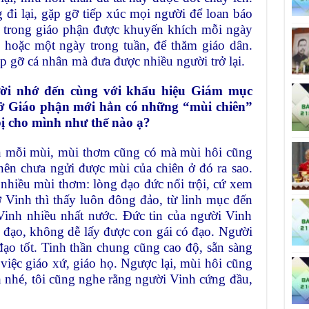
đi lại, gặp gỡ tiếp xúc mọi người để loan báo
 trong giáo phận được khuyến khích mỗi ngày
, hoặc một ngày trong tuần, để thăm giáo dân.
ặp gỡ cá nhân mà đưa được nhiều người trở lại.
ời nhớ đến cùng với khẩu hiệu Giám mục
ở Giáo phận mới hẳn có những “mùi chiên”
ị cho mình như thế nào ạ?
on mỗi mùi, mùi thơm cũng có mà mùi hôi cũng
nên chưa ngửi được mùi của chiên ở đó ra sao.
nhiều mùi thơm: lòng đạo đức nổi trội, cứ xem
ở Vinh thì thấy luôn đông đảo, từ linh mục đến
ở Vinh nhiều nhất nước. Đức tin của người Vinh
 đạo, không dễ lấy được con gái có đạo. Người
đạo tốt. Tinh thần chung cũng cao độ, sẵn sàng
việc giáo xứ, giáo họ. Ngược lại, mùi hôi cũng
h nhé, tôi cũng nghe rằng người Vinh cứng đầu,