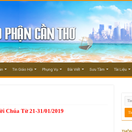
ận
Tin Giáo Hội
Phụng Vụ
Bài Viết
Sưu Tầm
Tài Liệu
i Chúa Từ 21-31/01/2019
THÔN