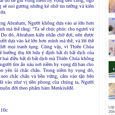
hái đó để giữ vững niềm hy vọng đến cùng, ngõ
g sẽ noi gương những kẻ nhờ tin tưởng và kiên
ứa.
cùng Abraham, Người không dựa vào ai lớn hơn
nh mà thề rằng: “Ta sẽ chúc phúc cho ngươi và
”. Do đó, Abraham kiên nhẫn chờ đợi, nên được
ười dựa vào kẻ lớn hơn mình mà thề, và lời thề
ứt mọi tranh tụng. Cũng vậy, vì Thiên Chúa
hưởng thụ lời hứa ý định bất di bất dịch của
ờ hai điều bất di bất dịch mà Thiên Chúa không
ng người tìm ẩn náu nơi niềm hy vọng đã ban cho
ồn yên ủi chắc chắn. Trong niềm hy vọng đó,
c neo chắc chắn và bền vững, cắm vào tận bên
đã vào như vị tiền phong của chúng ta, Người
muôn đời theo phẩm hàm Menkixêđê.
Lớp
 10c
206 