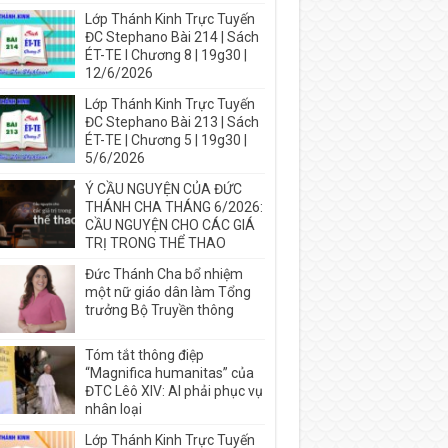
Lớp Thánh Kinh Trực Tuyến
ĐC Stephano Bài 214 | Sách
ÉT-TE I Chương 8 | 19g30 |
12/6/2026
Lớp Thánh Kinh Trực Tuyến
ĐC Stephano Bài 213 | Sách
ÉT-TE | Chương 5 | 19g30 |
5/6/2026
Ý CẦU NGUYỆN CỦA ĐỨC
THÁNH CHA THÁNG 6/2026:
CẦU NGUYỆN CHO CÁC GIÁ
TRỊ TRONG THỂ THAO
Đức Thánh Cha bổ nhiệm
một nữ giáo dân làm Tổng
trưởng Bộ Truyền thông
Tóm tắt thông điệp
“Magnifica humanitas” của
ĐTC Lêô XIV: AI phải phục vụ
nhân loại
Lớp Thánh Kinh Trực Tuyến