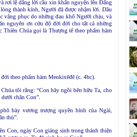
và rơi lệ dâng lời cầu xin khẩn nguyện lên Ðấng
ì lòng thành kính, Người đã được nhậm lời. Dầu
ọc vâng phục do những đau khổ Người chịu, và
căn nguyên ơn cứu độ đời đời cho tất cả những
c Thiên Chúa gọi là Thượng tế theo phẩm hàm
 đời theo phẩm hàm Menkixêđê (c. 4bc).
 Chúa tôi rằng: “Con hãy ngồi bên hữu Ta, cho
ê dưới chân Con”.
 phô bày vương trượng quyền bính của Ngài,
ân thù”.
bên Con, ngày Con giáng sinh trong thánh thiện