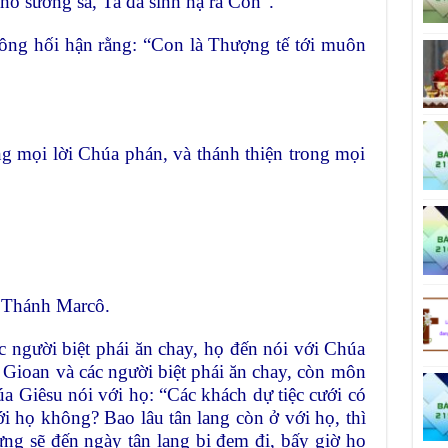
hồ sương sa, Ta đã sinh hạ ra Con”.
ông hối hận rằng: “Con là Thượng tế tới muôn
ng mọi lời Chúa phán, và thánh thiện trong mọi
 Thánh Marcô.
 người biệt phái ăn chay, họ đến nói với Chúa
 Gioan và các người biệt phái ăn chay, còn môn
a Giêsu nói với họ: “Các khách dự tiệc cưới có
ới họ không? Bao lâu tân lang còn ở với họ, thì
ng sẽ đến ngày tân lang bị đem đi, bấy giờ họ