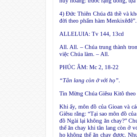
huy hoàng: trước rạng đông, tựa 
4) Ðức Thiên Chúa đã thề và kh
đời theo phẩm hàm Menkixêđê”.
ALLELUIA: Tv 144, 13cd
All. All. – Chúa trung thành tro
việc Chúa làm. – All.
PHÚC ÂM: Mc 2, 18-22
“Tân lang còn ở với họ”.
Tin Mừng Chúa Giêsu Kitô theo
Khi ấy, môn đồ của Gioan và các
Giêsu rằng: “Tại sao môn đồ của
đồ Ngài lại không ăn chay?” Chú
thể ăn chay khi tân lang còn ở v
họ không thể ăn chay được. Như