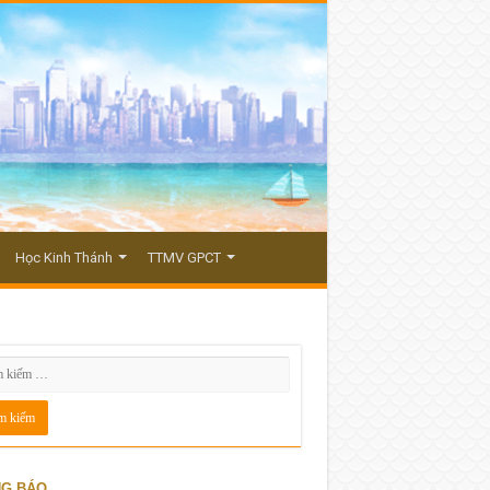
Học Kinh Thánh
TTMV GPCT
G BÁO