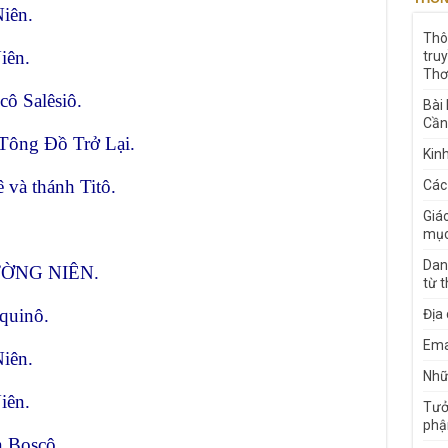
iên.
Thô
iên.
tru
Thơ
ô Salêsiô.
Bài
Cần
Tông Đồ Trở Lại.
Kin
 và thánh Titô.
Các
Giá
mục
Dan
ƯỜNG NIÊN.
từ 
quinô.
Địa
Ema
iên.
Nhữn
iên.
Tưở
phậ
 Boscô.