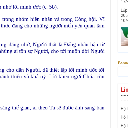
17/
nhớ lời minh ước (c. 5b).
Lớp
205 
g, trong nhóm hiền nhân và trong Công hội. Vĩ
10/
i, thực đáng cho những người mến yêu quan tâm
ùng đáng nhớ, Người thật là Ðấng nhân hậu từ
những ai tôn sợ Người, cho tới muôn đời Người
Bann
g cho dân Người, đã thiết lập lời minh ước tới
hánh thiện và khả uý. Lời khen ngợi Chúa còn
Li
-----
-----
 sáng thế gian, ai theo Ta sẽ được ánh sáng ban
Hội
Hội
Hội