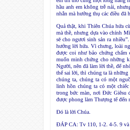
em thi thố cũng một lòng hăng 
hầu anh em không trễ nải, nhưn
nhẫn mà hưởng thụ các điều đã h
Quả thật, khi Thiên Chúa hứa 
mà thề, nhưng dựa vào chính Mì
sẽ cho ngươi sinh sản ra nhiều
hưởng lời hứa. Vì chưng, loài ng
được coi như bảo chứng chấm d
muốn minh chứng cho những kẻ 
Người, nên đã làm lời thề, để nh
thể sai lời, thì chúng ta là nhữ
chúng ta, chúng ta có một ngu
linh hồn chúng ta có một chiế
trong bức màn, nơi Ðức Giêsu 
được phong làm Thượng tế đến 
Ðó là lời Chúa.
ĐÁP CA: Tv 110, 1-2. 4-5. 9 và