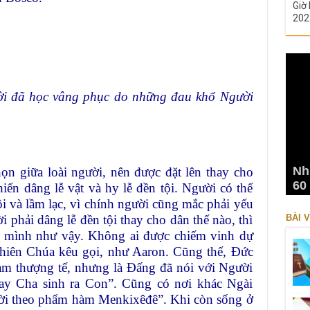
Giờ 
202
i đã học vâng phục do những đau khổ Người
Nh
ọn giữa loài người, nên được đặt lên thay cho
60
iến dâng lễ vật và hy lễ đền tội. Người có thể
 và lầm lạc, vì chính người cũng mắc phải yếu
i phải dâng lễ đền tội thay cho dân thế nào, thì
BÀI V
nh mình như vậy. Không ai được chiếm vinh dự
Thiên Chúa kêu gọi, như Aaron. Cũng thế, Ðức
àm thượng tế, nhưng là Ðấng đã nói với Người
ay Cha sinh ra Con”. Cũng có nơi khác Ngài
đời theo phẩm hàm Menkixêđê”. Khi còn sống ở