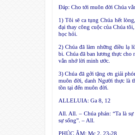
Ðáp: Cho tới muôn đời Chúa vẫn 
1) Tôi sẽ ca tụng Chúa hết lòn
đại thay công cuộc của Chúa tô
học hỏi.
2) Chúa đã làm những điều lạ l
bi. Chúa đã ban lương thực cho 
vẫn nhớ lời minh ước.
3) Chúa đã gởi tặng ơn giải phón
muôn đời, danh Người thực là t
tồn tại đến muôn đời.
ALLELUIA: Ga 8, 12
All. All. – Chúa phán: “Ta là sự
sự sống”. – All.
PHÚC ÂM: Mc 2, 23-28