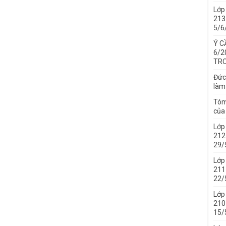
Lớp
213 
5/6
Ý C
6/2
TRO
Đức
làm
Tóm
của 
Lớp
212 
29/
Lớp
211 
22/
Lớp
210 
15/