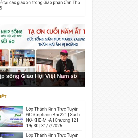
lễ tại các giáo xứ trong Giáo phận Cần Thơ
5
ịp sống Giáo Hội Việt Nam số
IẾT
Lớp Thánh Kinh Trực Tuyến
ĐC Stephano Bài 221 | Sách
NƠ-KHE-MI-A I Chương 12 |
19g30 | 31/7/2026
Lớp Thánh Kinh Trực Tuyến