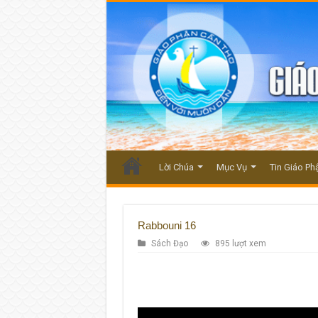
Lời Chúa
Mục Vụ
Tin Giáo Ph
Rabbouni 16
Sách Đạo
895 lượt xem