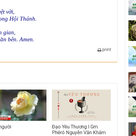
t vời,
rong Hội Thánh.
n gian,
gần bên. Amen.
print
người
Đạo Yêu Thương l Gm.
Phêrô Nguyễn Văn Khảm