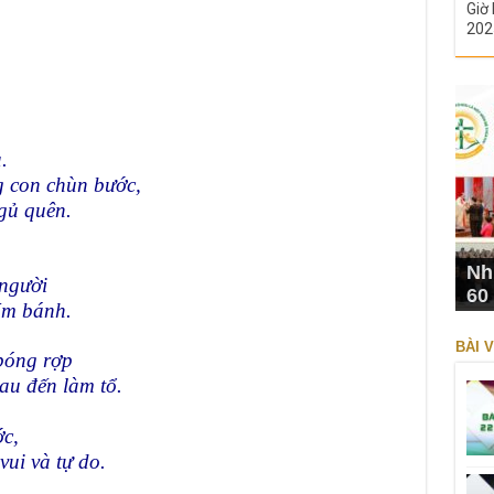
Giờ 
202
.
g con chùn bước,
gủ quên.
Nh
 người
60
tấm bánh.
BÀI V
bóng rợp
au đến làm tổ.
ớc,
ui và tự do.