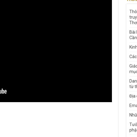
Thô
tru
Thơ
Bài
Cần
Kin
Các
Giá
mục
Dan
từ 
Địa
Ema
Nhữn
Tưở
phậ