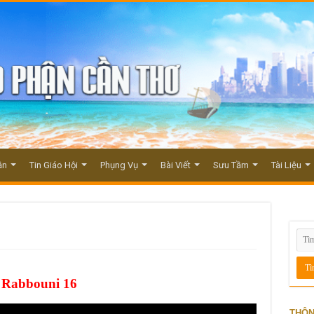
ận
Tin Giáo Hội
Phụng Vụ
Bài Viết
Sưu Tầm
Tài Liệu
Rabbouni 16
THÔN