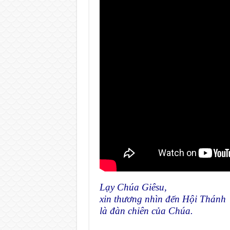
Lạy Chúa Giêsu,
xin thương nhìn đến Hội Thánh
là đàn chiên của Chúa.