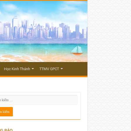
Học Kinh Thánh
TTMV GPCT
G BÁO