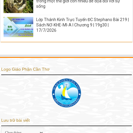
trong một thế giới còn nhiều đe dọa đối với sự
sống
Lớp Thánh Kinh Trực Tuyến ĐC Stephano Bài 219 |
Sách NƠ-KHE-MI-A I Chương 9 | 19g30 |
17/7/2026
Logo Giáo Phận Cần Thơ
Lưu trữ bài viết
Lưu