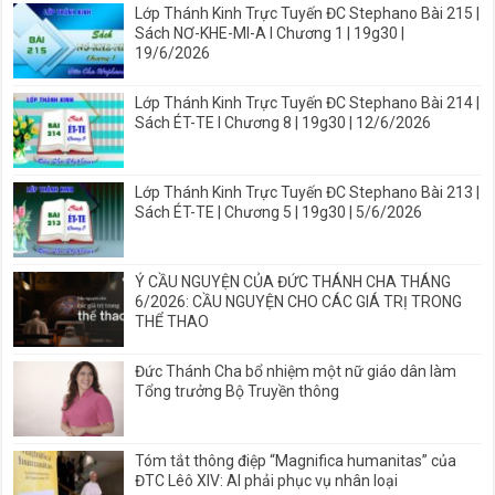
Lớp Thánh Kinh Trực Tuyến ĐC Stephano Bài 215 |
Sách NƠ-KHE-MI-A I Chương 1 | 19g30 |
19/6/2026
Lớp Thánh Kinh Trực Tuyến ĐC Stephano Bài 214 |
Sách ÉT-TE I Chương 8 | 19g30 | 12/6/2026
Lớp Thánh Kinh Trực Tuyến ĐC Stephano Bài 213 |
Sách ÉT-TE | Chương 5 | 19g30 | 5/6/2026
Ý CẦU NGUYỆN CỦA ĐỨC THÁNH CHA THÁNG
6/2026: CẦU NGUYỆN CHO CÁC GIÁ TRỊ TRONG
THỂ THAO
Đức Thánh Cha bổ nhiệm một nữ giáo dân làm
Tổng trưởng Bộ Truyền thông
Tóm tắt thông điệp “Magnifica humanitas” của
ĐTC Lêô XIV: AI phải phục vụ nhân loại