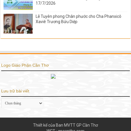
17/7/2026
Lễ Tuyên phong Chân phước cho Cha Phanxicô
Xaviê Trương Bửu Diệp
Logo Giáo Phận Cần Thơ
Lưu trữ bài viết
Lưu
trữ
bài
viết
Thiết kế của Ban MVTT GP Cần Thơ