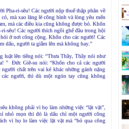
ời Pha-ri-sêu! Các người nộp thuế thập phân về
u cỏ, mà xao lãng lẽ công bình và lòng yêu mến
làm, mà các điều kia cũng không được bỏ. Khốn
-ri-sêu! Các người thích ngồi ghế đầu trong hội
 hỏi ở nơi công cộng. Khốn cho các người! Các
m dấu, người ta giẫm lên mà không hay.”
g luật lên tiếng nói: “Thưa Thầy, Thầy nói như
ữa! ” Đức Giê-su nói: “Khốn cho cả các người
c người chất trên vai kẻ khác những gánh nặng
 các người, thì dù một ngón tay cũng không
êu không phải vì họ làm những việc “lặt vặt”,
chỉ nhỏ mọn thì đó là dấu chỉ một người công
h vì họ lo làm việc lặt vặt mà “bỏ qua công