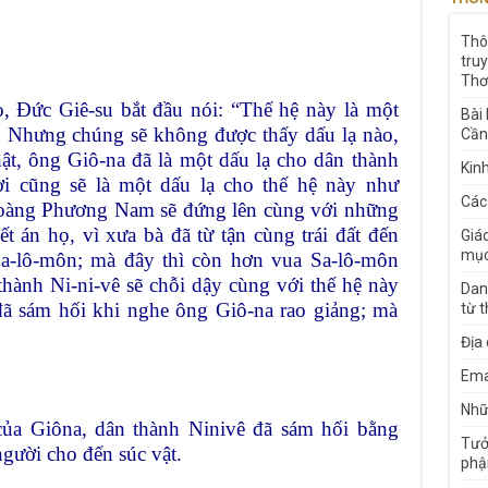
Thô
tru
Thơ
, Đức Giê-su bắt đầu nói: “Thế hệ này là một
Bài
ạ. Nhưng chúng sẽ không được thấy dấu lạ nào,
Cần
ật, ông Giô-na đã là một dấu lạ cho dân thành
Kin
ời cũng sẽ là một dấu lạ cho thế hệ này như
Các
hoàng Phương Nam sẽ đứng lên cùng với những
t án họ, vì xưa bà đã từ tận cùng trái đất đến
Giá
mục
a-lô-môn; mà đây thì còn hơn vua Sa-lô-môn
hành Ni-ni-vê sẽ chỗi dậy cùng với thế hệ này
Dan
 đã sám hối khi nghe ông Giô-na rao giảng; mà
từ 
Địa
Ema
Nhữn
ủa Giôna, dân thành Ninivê đã sám hối bằng
Tưở
người cho đến súc vật.
phậ