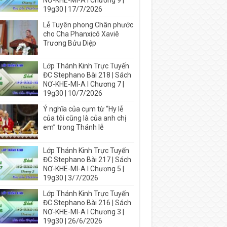
NƠ-KHE-MI-A I Chương 9 |
19g30 | 17/7/2026
Lễ Tuyên phong Chân phước
cho Cha Phanxicô Xaviê
Trương Bửu Diệp
Lớp Thánh Kinh Trực Tuyến
ĐC Stephano Bài 218 | Sách
NƠ-KHE-MI-A I Chương 7 |
19g30 | 10/7/2026
Ý nghĩa của cụm từ “Hy lễ
của tôi cũng là của anh chị
em” trong Thánh lễ
Lớp Thánh Kinh Trực Tuyến
ĐC Stephano Bài 217 | Sách
NƠ-KHE-MI-A I Chương 5 |
19g30 | 3/7/2026
Lớp Thánh Kinh Trực Tuyến
ĐC Stephano Bài 216 | Sách
NƠ-KHE-MI-A I Chương 3 |
19g30 | 26/6/2026