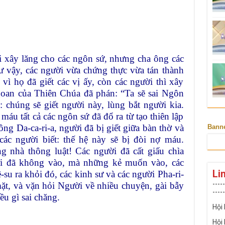
 xây lăng cho các ngôn sứ, nhưng cha ông các
hư vậy, các người vừa chứng thực vừa tán thành
vì họ đã giết các vị ấy, còn các người thì xây
an của Thiên Chúa đã phán: “Ta sẽ sai Ngôn
chúng sẽ giết người này, lùng bắt người kia.
máu tất cả các ngôn sứ đã đổ ra từ tạo thiên lập
g Da-ca-ri-a, người đã bị giết giữa bàn thờ và
Bann
các người biết: thế hệ này sẽ bị đòi nợ máu.
g nhà thông luật! Các người đã cất giấu chìa
ười đã không vào, mà những kẻ muốn vào, các
Li
su ra khỏi đó, các kinh sư và các người Pha-ri-
-----
ặt, và vặn hỏi Người về nhiều chuyện, gài bẫy
-----
u gì sai chăng.
Hội
Hội