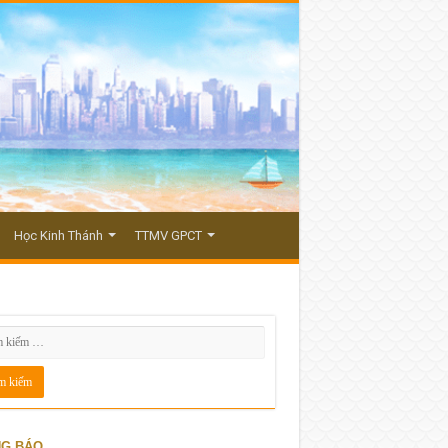
Học Kinh Thánh
TTMV GPCT
G BÁO