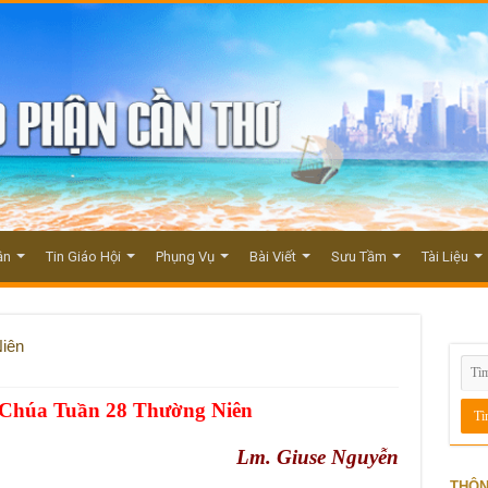
ận
Tin Giáo Hội
Phụng Vụ
Bài Viết
Sưu Tầm
Tài Liệu
Niên
 Chúa Tuần 28 Thường Niên
Lm. Giuse Nguyễn
THÔN