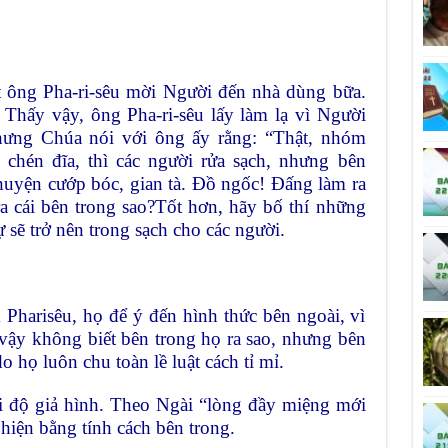
t ông Pha-ri-sêu mời Người đến nhà dùng bữa.
 Thấy vậy, ông Pha-ri-sêu lấy làm lạ vì Người
hưng Chúa nói với ông ấy rằng: “Thật, nhóm
i chén đĩa, thì các người rửa sạch, nhưng bên
huyện cướp bóc, gian tà. Đồ ngốc! Đấng làm ra
ra cái bên trong sao?Tốt hơn, hãy bố thí những
ự sẽ trở nên trong sạch cho các người.
arisêu, họ để ý đến hình thức bên ngoài, vì
ì vậy không biết bên trong họ ra sao, nhưng bên
do họ luôn chu toàn lề luật cách tỉ mỉ.
 độ giả hình. Theo Ngài “lòng đầy miệng mới
 hiện bằng tính cách bên trong.