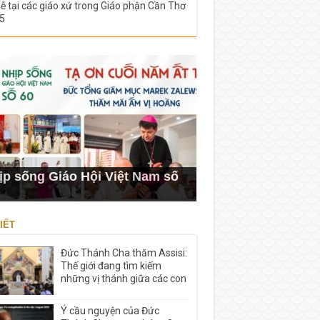
lễ tại các giáo xứ trong Giáo phận Cần Thơ
5
ịp sống Giáo Hội Việt Nam số
IẾT
Đức Thánh Cha thăm Assisi:
Thế giới đang tìm kiếm
những vị thánh giữa các con
Ý cầu nguyện của Đức