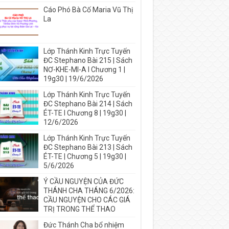
Cáo Phó Bà Cố Maria Vũ Thị
La
Lớp Thánh Kinh Trực Tuyến
ĐC Stephano Bài 215 | Sách
NƠ-KHE-MI-A I Chương 1 |
19g30 | 19/6/2026
Lớp Thánh Kinh Trực Tuyến
ĐC Stephano Bài 214 | Sách
ÉT-TE I Chương 8 | 19g30 |
12/6/2026
Lớp Thánh Kinh Trực Tuyến
ĐC Stephano Bài 213 | Sách
ÉT-TE | Chương 5 | 19g30 |
5/6/2026
Ý CẦU NGUYỆN CỦA ĐỨC
THÁNH CHA THÁNG 6/2026:
CẦU NGUYỆN CHO CÁC GIÁ
TRỊ TRONG THỂ THAO
Đức Thánh Cha bổ nhiệm