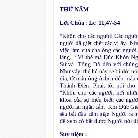
THỨ NĂM
Lời Chúa
:
Lc 11,47-54
“Khốn cho các người! Các người
người đã giết chết các vị ấy! N
việc làm của cha ông các người, 
lăng. “Vì thế mà Đức Khôn Ngo
Sứ và Tông Đồ đến với chúng: 
Như vậy, thế hệ này sẽ bị đòi nợ 
địa, từ máu ông A-ben đến máu ôn
Thánh Điện. Phải, tôi nói cho 
“Khốn cho các người, hỡi nhữn
khoá của sự hiểu biết: các ng
người lại ngăn cản. Khi Đức Giê-
sêu bắt đầu căm giận Người ra m
để xem có bắt được Người nói điề
Suy niệm :