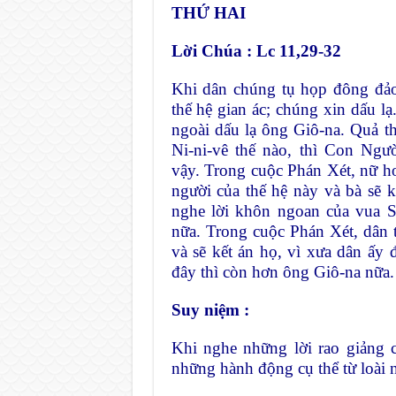
THỨ HAI
Lời Chúa :
Lc 11,29-32
Khi dân chúng tụ họp đông đảo
thế hệ gian ác; chúng xin dấu l
ngoài dấu lạ ông Giô-na. Quả th
Ni-ni-vê thế nào, thì Con Ngư
vậy. Trong cuộc Phán Xét, nữ 
người của thế hệ này và bà sẽ kế
nghe lời khôn ngoan của vua S
nữa. Trong cuộc Phán Xét, dân t
và sẽ kết án họ, vì xưa dân ấy
đây thì còn hơn ông Giô-na nữa.
Suy niệm :
Khi nghe những lời rao giảng c
những hành động cụ thể từ loài 